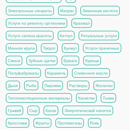
Электронные сигареты
Матрас
Лимонная кислота
Услуги по ремонту оргтехники
Крахмал
Услуги салона красоты
Кетчуп
Ритуальные услуги
Манная крупа
Творог
Кунжут
Услуги прачечных
Смеси
Зубные щетки
Бумага
Курица
Полуфабрикаты
Карамель
Сливочное масло
Дыня
Рыба
Пирожки
Растворы
Желатин
Теплоизоляционные материалы
Каскетки
Тыква
Гравий
Сыр
Каски
Энергетический напиток
Кроссовки
Фрукты
Противогазы
Рожь