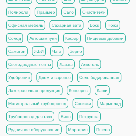
Полироли
Праймер
Сало
Очистители
Офисная мебель
Сахарная вата
Воск
Ножи
Солод
Автошампуни
Кефир
Пищевые добавки
Самогон
ЖБИ
Чага
Зерно
Светодиодные ленты
Лаваш
Алкоголь
Удобрения
Джем и варенье
Соль йодированная
Лакокрасочная продукция
Консервы
Каши
Магистральный трубопровод
Сосиски
Мармелад
Трубопровод для газа
Вино
Петрушка
Рудничное оборудование
Маргарин
Пшено