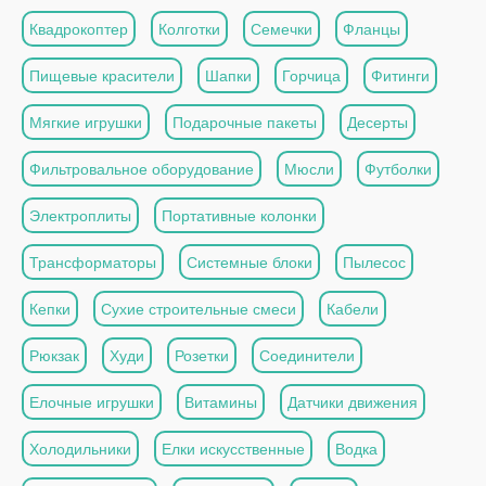
Квадрокоптер
Колготки
Семечки
Фланцы
Пищевые красители
Шапки
Горчица
Фитинги
Мягкие игрушки
Подарочные пакеты
Десерты
Фильтровальное оборудование
Мюсли
Футболки
Электроплиты
Портативные колонки
Трансформаторы
Системные блоки
Пылесос
Кепки
Сухие строительные смеси
Кабели
Рюкзак
Худи
Розетки
Соединители
Елочные игрушки
Витамины
Датчики движения
Холодильники
Елки искусственные
Водка