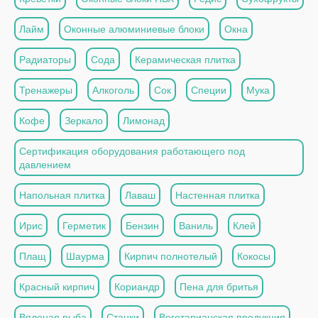
Лайм
Оконные алюминиевые блоки
Окна
Радиаторы
Сода
Керамическая плитка
Тренажеры
Алкоголь
Сок
Специи
Мука
Кофе
Зеркало
Лимонад
Сертификация оборудования работающего под
давлением
Напольная плитка
Лаваш
Настенная плитка
Ирис
Герметик
Бензин
Ваниль
Клей
Плащ
Шаурма
Кирпич полнотелый
Кокосы
Красный кирпич
Кориандр
Пена для бритья
Вяленая рыба
Станки
Вегетарианская продукция