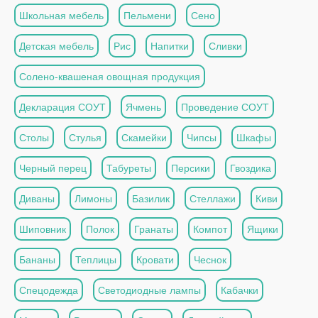
Школьная мебель
Пельмени
Сено
Детская мебель
Рис
Напитки
Сливки
Солено-квашеная овощная продукция
Декларация СОУТ
Ячмень
Проведение СОУТ
Столы
Стулья
Скамейки
Чипсы
Шкафы
Черный перец
Табуреты
Персики
Гвоздика
Диваны
Лимоны
Базилик
Стеллажи
Киви
Шиповник
Полок
Гранаты
Компот
Ящики
Бананы
Теплицы
Кровати
Чеснок
Спецодежда
Светодиодные лампы
Кабачки