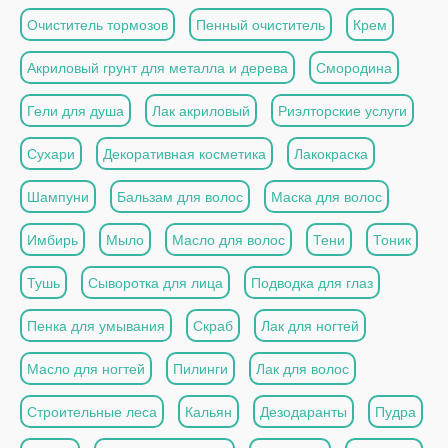
Очиститель тормозов
Пенный очиститель
Крем
Акриловый грунт для металла и дерева
Смородина
Гели для душа
Лак акриловый
Риэлторские услуги
Сухари
Декоративная косметика
Лакокраска
Шампуни
Бальзам для волос
Маска для волос
Имбирь
Мыло
Масло для волос
Тени
Тоник
Тушь
Сыворотка для лица
Подводка для глаз
Пенка для умывания
Скраб
Лак для ногтей
Масло для ногтей
Пилинги
Лак для волос
Строительные леса
Кальян
Дезодаранты
Пудра