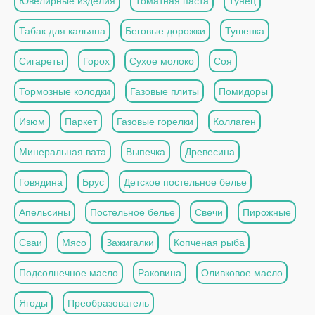
Ювелирные изделия
Томатная паста
Тунец
Табак для кальяна
Беговые дорожки
Тушенка
Сигареты
Горох
Сухое молоко
Соя
Тормозные колодки
Газовые плиты
Помидоры
Изюм
Паркет
Газовые горелки
Коллаген
Минеральная вата
Выпечка
Древесина
Говядина
Брус
Детское постельное белье
Апельсины
Постельное белье
Свечи
Пирожные
Сваи
Мясо
Зажигалки
Копченая рыба
Подсолнечное масло
Раковина
Оливковое масло
Ягоды
Преобразователь