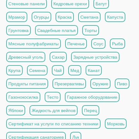
Стеновые панели
Кедровые орехи
Батут
Мрамор
Огурцы
Краска
Сметана
Капуста
Грунтовка
Свадебные платья
Торты
Мясные полуфабрикаты
Печенье
Соус
Рыба
Древесный уголь
Сахар
Зарядные устройства
Крупа
Семена
Чай
Мед
Канат
Продукты питания
Презервативы
Оружие
Пиво
Газонокосилка
Тесто
Гаражное оборудование
Яблоки
Жидкость для вейпов
Перец
Сертификат на услуги по списанию техники
Морковь
Сертификация санаториев
Лук