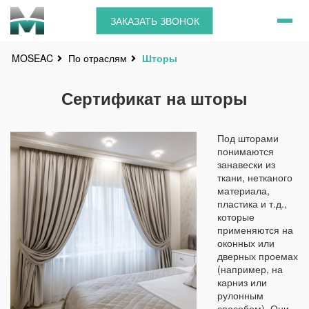
ЗАКАЗАТЬ ЗВОНОК
По отраслям
Шторы
MOSEAC
Сертификат на шторы
Под шторами
понимаются
занавески из
ткани, нетканого
материала,
пластика и т.д.,
которые
применяются на
оконных или
дверных проемах
(например, на
карниз или
рулонным
способом). Они