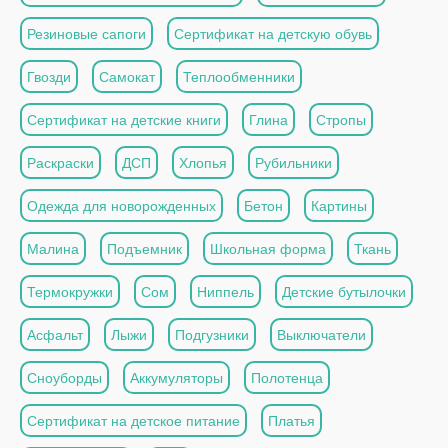
Резиновые сапоги
Сертификат на детскую обувь
Гвозди
Самокат
Теплообменники
Сертификат на детские книги
Глина
Стропы
Раскраски
ДСП
Хлопья
Рубильники
Одежда для новорожденных
Бетон
Картины
Малина
Подъемник
Школьная форма
Ткань
Термокружки
Сом
Ниппель
Детские бутылочки
Асфальт
Лыжи
Подгузники
Выключатели
Сноуборды
Аккумуляторы
Полотенца
Сертификат на детское питание
Платья