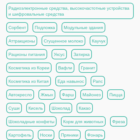
Радиоэлектронные средства, высокочастотные устройства
и шифровальные средства
Сорбент
Подложка
Модульные здания
Аттракционы
Сгущенное молоко
Каучук
Рационы питания
Уксус
Затирка
Косметика из Кореи
Вафли
Гранит
Косметика из Китая
Еда навынос
Рапс
Автокресло
Жмых
Фарш
Майонез
Пицца
Суши
Кисель
Шоколад
Какао
Шоколадные конфеты
Корм для животных
Фреза
Картофель
Носки
Пряники
Фонарь