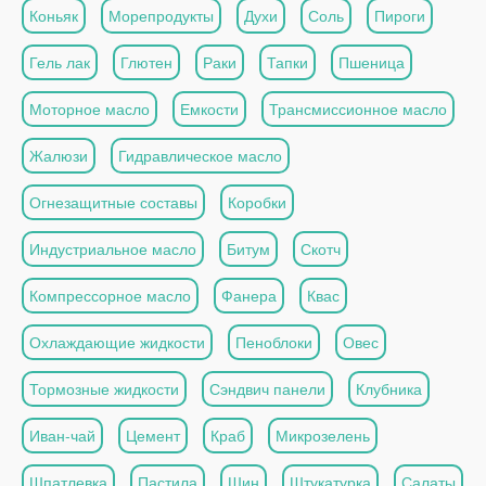
Коньяк
Морепродукты
Духи
Соль
Пироги
Гель лак
Глютен
Раки
Тапки
Пшеница
Моторное масло
Емкости
Трансмиссионное масло
Жалюзи
Гидравлическое масло
Огнезащитные составы
Коробки
Индустриальное масло
Битум
Скотч
Компрессорное масло
Фанера
Квас
Охлаждающие жидкости
Пеноблоки
Овес
Тормозные жидкости
Сэндвич панели
Клубника
Иван-чай
Цемент
Краб
Микрозелень
Шпатлевка
Пастила
Шин
Штукатурка
Салаты