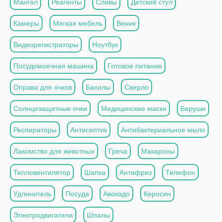
Мангал
Реагенты
Сливы
Детский стул
Камеры
Мягкая мебель
Веник
Видеорегистраторы
Ноутбук
Посудомоечная машина
Готовое питание
Оправа для очков
Бахилы
Сверло
Солнцезащитные очки
Медицинские маски
Беруши
Респираторы
Антисептик
Антибактериальное мыло
Лакомство для животных
Греча
Макароны
Тепловентилятор
Шапка
Антифриз
Телефон
Удлинитель
Посуда
Авокадо
Керосин
Электродвигатели
Шпалы