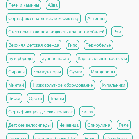
Печи и камины
Айва
Сертификат на детскую косметику
Антенны
Стеклоомывающая жидкость для автомобилей
Ром
Верхняя детская одежда
Гипс
Термобелье
Бутерброды
Зубная паста
Карнавальные костюмы
Сиропы
Коммутаторы
Сумки
Мандарины
Минтай
Низковольтное оборудование
Купальники
Виски
Орехи
Блины
Сертификация детских колясок
Кинза
Детские велосипеды
Чечевица
Спирулина
Реле
Креветки
Оконные блоки ПВХ
Редис
Сухофрукты