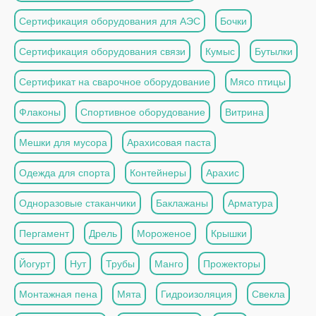
Сертификация оборудования для АЭС
Бочки
Сертификация оборудования связи
Кумыс
Бутылки
Сертификат на сварочное оборудование
Мясо птицы
Флаконы
Спортивное оборудование
Витрина
Мешки для мусора
Арахисовая паста
Одежда для спорта
Контейнеры
Арахис
Одноразовые стаканчики
Баклажаны
Арматура
Пергамент
Дрель
Мороженое
Крышки
Йогурт
Нут
Трубы
Манго
Прожекторы
Монтажная пена
Мята
Гидроизоляция
Свекла