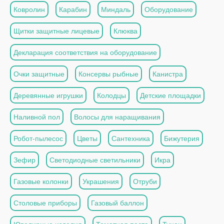
Ковролин
Карабин
Миндаль
Оборудование
Щитки защитные лицевые
Клюква
Декларация соответствия на оборудование
Очки защитные
Консервы рыбные
Канистра
Деревянные игрушки
Колодцы
Детские площадки
Наливной пол
Волосы для наращивания
Робот-пылесос
Цветы
Сантехника
Бижутерия
Зефир
Светодиодные светильники
Икра
Газовые колонки
Украшения
Отруби
Столовые приборы
Газовый баллон