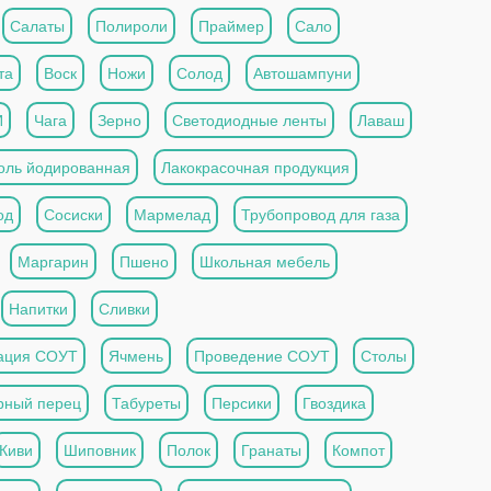
Салаты
Полироли
Праймер
Сало
та
Воск
Ножи
Солод
Автошампуни
И
Чага
Зерно
Светодиодные ленты
Лаваш
оль йодированная
Лакокрасочная продукция
од
Сосиски
Мармелад
Трубопровод для газа
Маргарин
Пшено
Школьная мебель
Напитки
Сливки
ация СОУТ
Ячмень
Проведение СОУТ
Столы
рный перец
Табуреты
Персики
Гвоздика
Киви
Шиповник
Полок
Гранаты
Компот