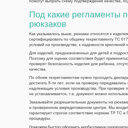
помогут выбрать схему подтверждения качества, по
Под какие регламенты 
рюкзаков
Как указывалось выше, рюкзаки относятся к издел
сертифицировать по общему техрегламенту ТС 017/
условий на производстве, к надежности креплений и
Для изделий, предназначенных для детей и подростк
Поэтому для оценки соответствия будет применять
проверят безопасность изделия для ребенка, отсу
качества.
По обоим техрегламентам нужно проходить деклар
достигать 5-ти лет, если на проверку передавалис
надлежащие условия производства. При проверке п
не устанавливается, т.е. документ можно использов
Заказывайте разрешительные документы на рюкзак
и проверенном аккредитованном центре. Мы входит
гарантирует строгое соответствие нормам ТР ТС и 
процедуры.
Поможем быстро оформить необходимую разрешител