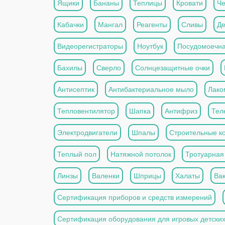
Ящики
Бананы
Теплицы
Кровати
Че
Кабачки
Мангал
Реагенты
Сливы
Де
Видеорегистраторы
Ноутбук
Посудомоечн
Бахилы
Сверло
Солнцезащитные очки
Антисептик
Антибактериальное мыло
Лако
Тепловентилятор
Шапка
Антифриз
Тел
Электродвигатели
Шпалы
Строительные к
Теплый пол
Натяжной потолок
Тротуарная
Линзы
Валенки
Шприцы
Халаты
Ва
Сертификация приборов и средств измерений
Сертификация оборудования для игровых детски