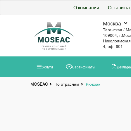
О компании
Оставить 
Москва
Таганская / М
109004, г.Моск
Николоямская, 
4, оф. 601
Услуги
Сертификаты
Деклар
По отраслям
Рюкзак
MOSEAC