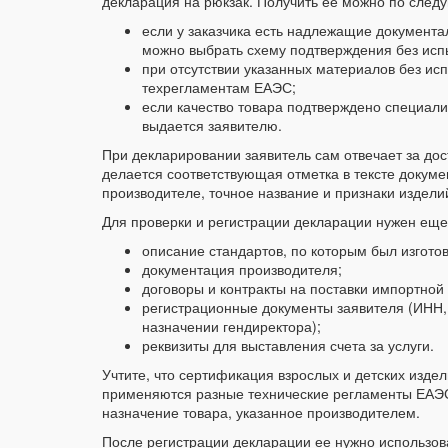
декларация на рюкзак. Получить ее можно по сле
если у заказчика есть надлежащие документа
можно выбрать схему подтверждения без исп
при отсутствии указанных материалов без исп
техрегламентам ЕАЭС;
если качество товара подтверждено специали
выдается заявителю.
При декларировании заявитель сам отвечает за дос
делается соответствующая отметка в тексте докуме
производителе, точное название и признаки издели
Для проверки и регистрации декларации нужен еще
описание стандартов, по которым был изготов
документация производителя;
договоры и контракты на поставки импортной
регистрационные документы заявителя (ИНН,
назначении гендиректора);
реквизиты для выставления счета за услуги.
Учтите, что сертификация взрослых и детских изде
применяются разные технические регламенты ЕАЭ
назначение товара, указанное производителем.
После регистрации декларации ее нужно использо