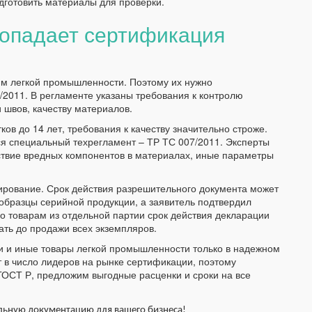
дготовить материалы для проверки.
попадает сертификация
иям легкой промышленности. Поэтому их нужно
2011. В регламенте указаны требования к контролю
 швов, качеству материалов.
ов до 14 лет, требования к качеству значительно строже.
ся специальный техрегламент – ТР ТС 007/2011. Эксперты
тствие вредных компонентов в материалах, иные параметры
ирование. Срок действия разрешительного документа может
ь образцы серийной продукции, а заявитель подтвердил
о товарам из отдельной партии срок действия декларации
ать до продажи всех экземпляров.
и и иные товары легкой промышленности только в надежном
 в число лидеров на рынке сертификации, поэтому
ГОСТ Р, предложим выгодные расценки и сроки на все
ьную документацию для вашего бизнеса!