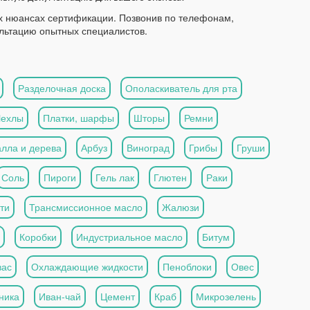
х нюансах сертификации. Позвонив по телефонам,
ультацию опытных специалистов.
Разделочная доска
Ополаскиватель для рта
Чехлы
Платки, шарфы
Шторы
Ремни
алла и дерева
Арбуз
Виноград
Грибы
Груши
Соль
Пироги
Гель лак
Глютен
Раки
ти
Трансмиссионное масло
Жалюзи
Коробки
Индустриальное масло
Битум
вас
Охлаждающие жидкости
Пеноблоки
Овес
ника
Иван-чай
Цемент
Краб
Микрозелень