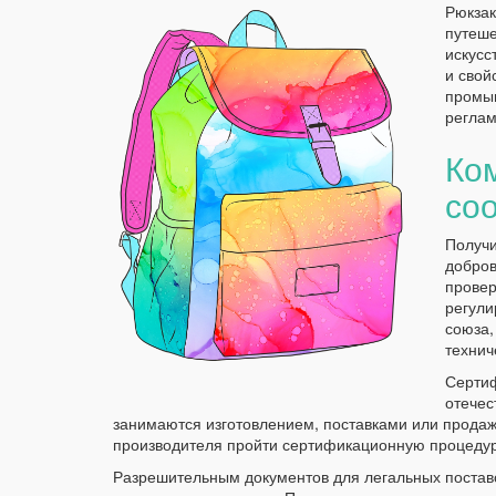
Рюкзак
путеше
искусс
и свой
промыш
реглам
Ко
соо
Получи
добров
провер
регули
союза,
технич
Сертиф
отечес
занимаются изготовлением, поставками или продаж
производителя пройти сертификационную процедур
Разрешительным документов для легальных поставо