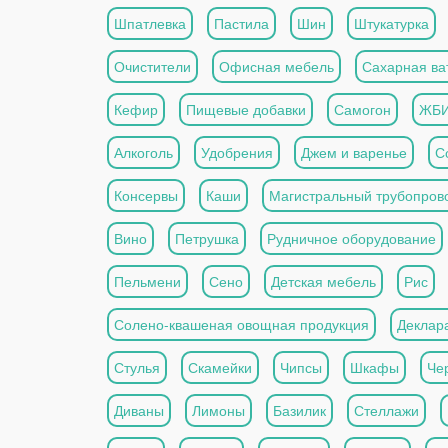
Шпатлевка
Пастила
Шин
Штукатурка
Очистители
Офисная мебель
Сахарная ва
Кефир
Пищевые добавки
Самогон
ЖБ
Алкоголь
Удобрения
Джем и варенье
С
Консервы
Каши
Магистральный трубопров
Вино
Петрушка
Рудничное оборудование
Пельмени
Сено
Детская мебель
Рис
Солено-квашеная овощная продукция
Деклар
Стулья
Скамейки
Чипсы
Шкафы
Че
Диваны
Лимоны
Базилик
Стеллажи