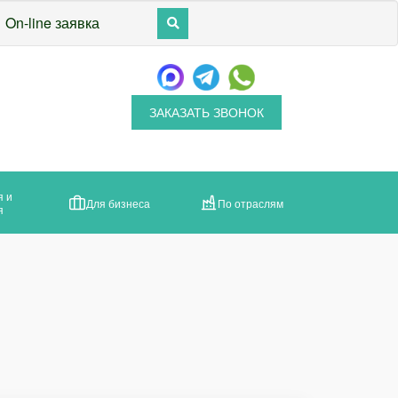
On-line заявка
ЗАКАЗАТЬ ЗВОНОК
я и
Для бизнеса
По отраслям
я