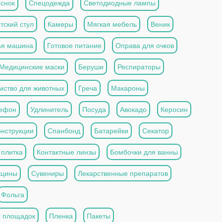
снок
Спецодежда
Светодиодные лампы
тский стул
Камеры
Мягкая мебель
Веник
ая машина
Готовое питание
Оправа для очков
Медицинские маски
Беруши
Респираторы
мство для животных
Греча
Макароны
ефон
Удлинитель
Посуда
Авокадо
Керосин
онструкции
Спанбонд
Батарейки
Секатор
 плитка
Контактные линзы
Бомбочки для ванны
кцины
Сувениры
Лекарственные препаратов
Фольга
х площадок
Пленка
Пакеты