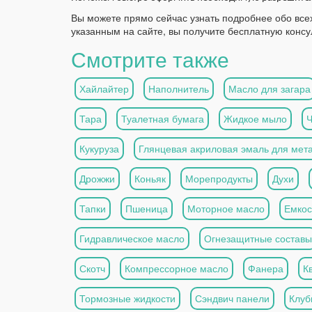
Вы можете прямо сейчас узнать подробнее обо все
указанным на сайте, вы получите бесплатную конс
Смотрите также
Хайлайтер
Наполнитель
Масло для загара
Тара
Туалетная бумага
Жидкое мыло
Кукуруза
Глянцевая акриловая эмаль для мет
Дрожжи
Коньяк
Морепродукты
Духи
Тапки
Пшеница
Моторное масло
Емкос
Гидравлическое масло
Огнезащитные составы
Скотч
Компрессорное масло
Фанера
К
Тормозные жидкости
Сэндвич панели
Клуб