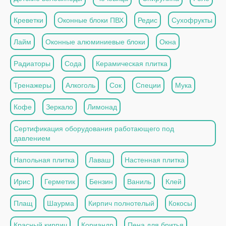
Креветки
Оконные блоки ПВХ
Редис
Сухофрукты
Лайм
Оконные алюминиевые блоки
Окна
Радиаторы
Сода
Керамическая плитка
Тренажеры
Алкоголь
Сок
Специи
Мука
Кофе
Зеркало
Лимонад
Сертификация оборудования работающего под
давлением
Напольная плитка
Лаваш
Настенная плитка
Ирис
Герметик
Бензин
Ваниль
Клей
Плащ
Шаурма
Кирпич полнотелый
Кокосы
Красный кирпич
Кориандр
Пена для бритья