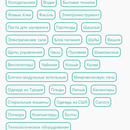
Холодильники
Водка
Бытовая техника
Живые ёлки
Фасоль
Электроинструмент
Паста для шугаринга
Гирлянды
Шашлык
Электрические тали
Блок питания
Шубы
Вишня
Щиты управления
Часы
Пуховики
Шампанское
Вентиляторы
Чайники
Коньки
Халва
Блочно-модульные котельные
Микроволновую печь
Одежда из Турции
Пледы
Лапша
Балансиры
Стиральные машины
Одежда из США
Сапоги
Попкорн
Компьютеры
Болты
Технологическое оборудование