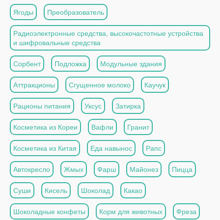
Ягоды
Преобразователь
Радиоэлектронные средства, высокочастотные устройства
и шифровальные средства
Сорбент
Подложка
Модульные здания
Аттракционы
Сгущенное молоко
Каучук
Рационы питания
Уксус
Затирка
Косметика из Кореи
Вафли
Гранит
Косметика из Китая
Еда навынос
Рапс
Автокресло
Жмых
Фарш
Майонез
Пицца
Суши
Кисель
Шоколад
Какао
Шоколадные конфеты
Корм для животных
Фреза