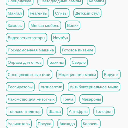
Спецодежда
Светодиодные лампы
Кабачки
Мангал
Реагенты
Сливы
Детский стул
Камеры
Мягкая мебель
Веник
Видеорегистраторы
Ноутбук
Посудомоечная машина
Готовое питание
Оправа для очков
Бахилы
Сверло
Солнцезащитные очки
Медицинские маски
Беруши
Респираторы
Антисептик
Антибактериальное мыло
Лакомство для животных
Греча
Макароны
Тепловентилятор
Шапка
Антифриз
Телефон
Удлинитель
Посуда
Авокадо
Керосин