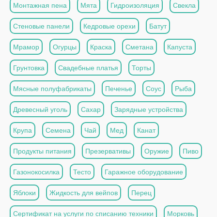
Монтажная пена
Мята
Гидроизоляция
Свекла
Стеновые панели
Кедровые орехи
Батут
Мрамор
Огурцы
Краска
Сметана
Капуста
Грунтовка
Свадебные платья
Торты
Мясные полуфабрикаты
Печенье
Соус
Рыба
Древесный уголь
Сахар
Зарядные устройства
Крупа
Семена
Чай
Мед
Канат
Продукты питания
Презервативы
Оружие
Пиво
Газонокосилка
Тесто
Гаражное оборудование
Яблоки
Жидкость для вейпов
Перец
Сертификат на услуги по списанию техники
Морковь