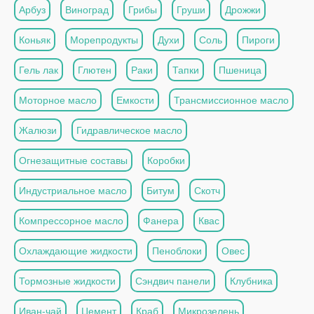
Арбуз
Виноград
Грибы
Груши
Дрожжи
Коньяк
Морепродукты
Духи
Соль
Пироги
Гель лак
Глютен
Раки
Тапки
Пшеница
Моторное масло
Емкости
Трансмиссионное масло
Жалюзи
Гидравлическое масло
Огнезащитные составы
Коробки
Индустриальное масло
Битум
Скотч
Компрессорное масло
Фанера
Квас
Охлаждающие жидкости
Пеноблоки
Овес
Тормозные жидкости
Сэндвич панели
Клубника
Иван-чай
Цемент
Краб
Микрозелень