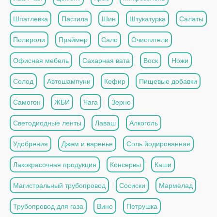
Шпатлевка
Пастила
Шин
Штукатурка
Салаты
Полироли
Праймер
Сало
Очистители
Офисная мебель
Сахарная вата
Воск
Ножи
Солод
Автошампуни
Кефир
Пищевые добавки
Самогон
ЖБИ
Чага
Зерно
Светодиодные ленты
Лаваш
Алкоголь
Удобрения
Джем и варенье
Соль йодированная
Лакокрасочная продукция
Консервы
Каши
Магистральный трубопровод
Сосиски
Мармелад
Трубопровод для газа
Вино
Петрушка