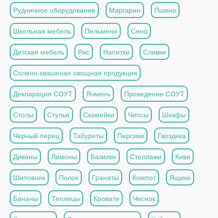
Рудничное оборудование
Маргарин
Пшено
Школьная мебель
Пельмени
Сено
Детская мебель
Рис
Напитки
Сливки
Солено-квашеная овощная продукция
Декларация СОУТ
Ячмень
Проведение СОУТ
Столы
Стулья
Скамейки
Чипсы
Шкафы
Черный перец
Табуреты
Персики
Гвоздика
Диваны
Лимоны
Базилик
Стеллажи
Киви
Шиповник
Полок
Гранаты
Компот
Ящики
Бананы
Теплицы
Кровати
Чеснок