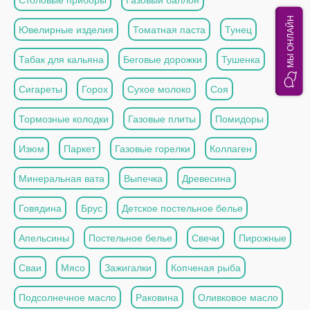
МЫ ОНЛАЙН
Ювелирные изделия
Томатная паста
Тунец
Табак для кальяна
Беговые дорожки
Тушенка
Сигареты
Горох
Сухое молоко
Соя
Тормозные колодки
Газовые плиты
Помидоры
Изюм
Паркет
Газовые горелки
Коллаген
Минеральная вата
Выпечка
Древесина
Говядина
Брус
Детское постельное белье
Апельсины
Постельное белье
Свечи
Пирожные
Сваи
Мясо
Зажигалки
Копченая рыба
Подсолнечное масло
Раковина
Оливковое масло