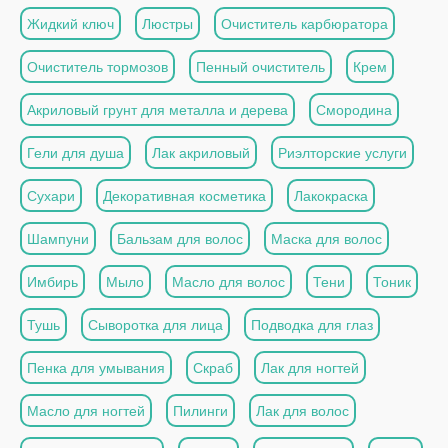
Жидкий ключ
Люстры
Очиститель карбюратора
Очиститель тормозов
Пенный очиститель
Крем
Акриловый грунт для металла и дерева
Смородина
Гели для душа
Лак акриловый
Риэлторские услуги
Сухари
Декоративная косметика
Лакокраска
Шампуни
Бальзам для волос
Маска для волос
Имбирь
Мыло
Масло для волос
Тени
Тоник
Тушь
Сыворотка для лица
Подводка для глаз
Пенка для умывания
Скраб
Лак для ногтей
Масло для ногтей
Пилинги
Лак для волос