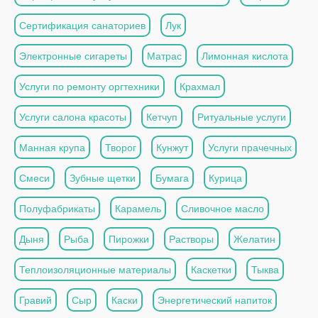
Сертификация санаториев
Лук
Электронные сигареты
Матрас
Лимонная кислота
Услуги по ремонту оргтехники
Крахмал
Услуги салона красоты
Кетчуп
Ритуальные услуги
Манная крупа
Творог
Кунжут
Услуги прачечных
Смеси
Зубные щетки
Бумага
Курица
Полуфабрикаты
Карамель
Сливочное масло
Дыня
Рыба
Пирожки
Растворы
Желатин
Теплоизоляционные материалы
Каскетки
Тыква
Гравий
Сыр
Каски
Энергетический напиток