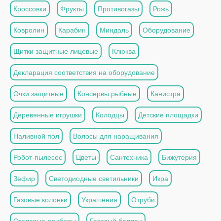
Кроссовки
Фрукты
Противогазы
Рожь
Ковролин
Карабин
Миндаль
Оборудование
Щитки защитные лицевые
Клюква
Декларация соответствия на оборудование
Очки защитные
Консервы рыбные
Канистра
Деревянные игрушки
Колодцы
Детские площадки
Наливной пол
Волосы для наращивания
Робот-пылесос
Цветы
Сантехника
Бижутерия
Зефир
Светодиодные светильники
Икра
Газовые колонки
Украшения
Отруби
Столовые приборы
Газовый баллон