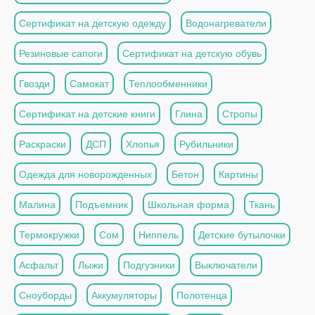
Сертификат на детскую одежду
Водонагреватели
Резиновые сапоги
Сертификат на детскую обувь
Гвозди
Самокат
Теплообменники
Сертификат на детские книги
Глина
Стропы
Раскраски
ДСП
Хлопья
Рубильники
Одежда для новорожденных
Бетон
Картины
Малина
Подъемник
Школьная форма
Ткань
Термокружки
Сом
Ниппель
Детские бутылочки
Асфальт
Лыжи
Подгузники
Выключатели
Сноуборды
Аккумуляторы
Полотенца