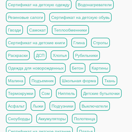
Сертификат на детскую одежду
Водонагреватели
Резиновые сапоги
Сертификат на детскую обувь
Гвозди
Самокат
Теплообменники
Сертификат на детские книги
Глина
Стропы
Раскраски
ДСП
Хлопья
Рубильники
Одежда для новорожденных
Бетон
Картины
Малина
Подъемник
Школьная форма
Ткань
Термокружки
Сом
Ниппель
Детские бутылочки
Асфальт
Лыжи
Подгузники
Выключатели
Сноуборды
Аккумуляторы
Полотенца
Сертификат на детское питание
Платья