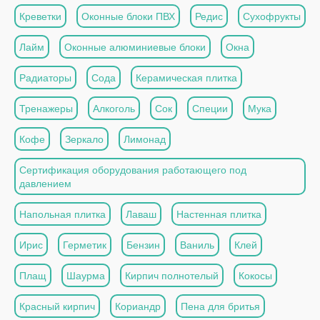
Креветки
Оконные блоки ПВХ
Редис
Сухофрукты
Лайм
Оконные алюминиевые блоки
Окна
Радиаторы
Сода
Керамическая плитка
Тренажеры
Алкоголь
Сок
Специи
Мука
Кофе
Зеркало
Лимонад
Сертификация оборудования работающего под
давлением
Напольная плитка
Лаваш
Настенная плитка
Ирис
Герметик
Бензин
Ваниль
Клей
Плащ
Шаурма
Кирпич полнотелый
Кокосы
Красный кирпич
Кориандр
Пена для бритья