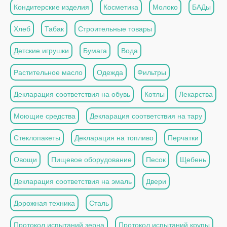
Кондитерские изделия
Косметика
Молоко
БАДы
Хлеб
Табак
Строительные товары
Детские игрушки
Бумага
Вода
Растительное масло
Одежда
Фильтры
Декларация соответствия на обувь
Котлы
Лекарства
Моющие средства
Декларация соответствия на тару
Стеклопакеты
Декларация на топливо
Перчатки
Овощи
Пищевое оборудование
Песок
Щебень
Декларация соответствия на эмаль
Двери
Дорожная техника
Сталь
Протокол испытаний зерна
Протокол испытаний крупы