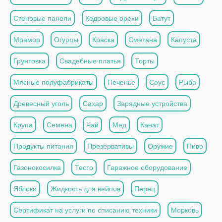
Стеновые панели
Кедровые орехи
Батут
Мрамор
Огурцы
Краска
Сметана
Капуста
Грунтовка
Свадебные платья
Торты
Мясные полуфабрикаты
Печенье
Соус
Рыба
Древесный уголь
Сахар
Зарядные устройства
Крупа
Семена
Чай
Мед
Канат
Продукты питания
Презервативы
Оружие
Пиво
Газонокосилка
Тесто
Гаражное оборудование
Яблоки
Жидкость для вейпов
Перец
Сертификат на услуги по списанию техники
Морковь