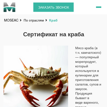
ЗАКАЗАТЬ ЗВОНОК
По отраслям
Краб
MOSEAC
Сертификат на краба
Мясо краба (в
т.ч. камчатского)
— популярный
морепродукт,
который
используется в
кулинарии для
приготовления
салатов, супов и
закусок.
Продукция
бывает в
виде вареного,
варено-