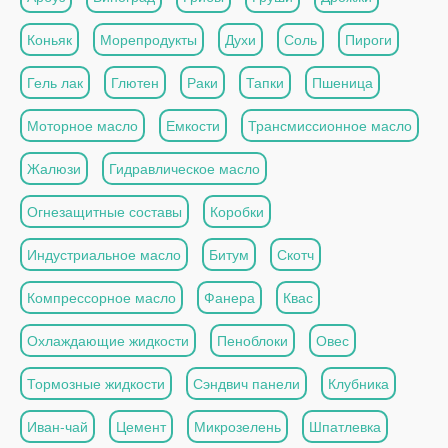
Коньяк
Морепродукты
Духи
Соль
Пироги
Гель лак
Глютен
Раки
Тапки
Пшеница
Моторное масло
Емкости
Трансмиссионное масло
Жалюзи
Гидравлическое масло
Огнезащитные составы
Коробки
Индустриальное масло
Битум
Скотч
Компрессорное масло
Фанера
Квас
Охлаждающие жидкости
Пеноблоки
Овес
Тормозные жидкости
Сэндвич панели
Клубника
Иван-чай
Цемент
Микрозелень
Шпатлевка