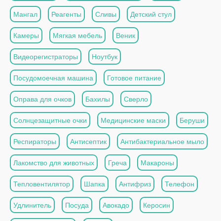
Мангал
Реагенты
Сливы
Детский стул
Камеры
Мягкая мебель
Веник
Видеорегистраторы
Ноутбук
Посудомоечная машина
Готовое питание
Оправа для очков
Бахилы
Сверло
Солнцезащитные очки
Медицинские маски
Беруши
Респираторы
Антисептик
Антибактериальное мыло
Лакомство для животных
Греча
Макароны
Тепловентилятор
Шапка
Антифриз
Телефон
Удлинитель
Посуда
Авокадо
Керосин