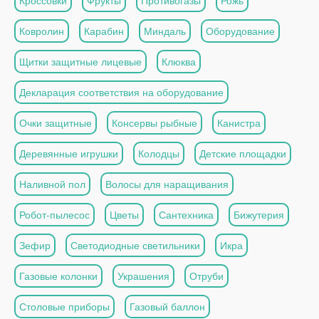
Кроссовки
Фрукты
Противогазы
Рожь
Ковролин
Карабин
Миндаль
Оборудование
Щитки защитные лицевые
Клюква
Декларация соответствия на оборудование
Очки защитные
Консервы рыбные
Канистра
Деревянные игрушки
Колодцы
Детские площадки
Наливной пол
Волосы для наращивания
Робот-пылесос
Цветы
Сантехника
Бижутерия
Зефир
Светодиодные светильники
Икра
Газовые колонки
Украшения
Отруби
Столовые приборы
Газовый баллон