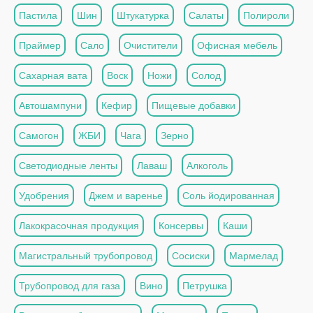
Пастила
Шин
Штукатурка
Салаты
Полироли
Праймер
Сало
Очистители
Офисная мебель
Сахарная вата
Воск
Ножи
Солод
Автошампуни
Кефир
Пищевые добавки
Самогон
ЖБИ
Чага
Зерно
Светодиодные ленты
Лаваш
Алкоголь
Удобрения
Джем и варенье
Соль йодированная
Лакокрасочная продукция
Консервы
Каши
Магистральный трубопровод
Сосиски
Мармелад
Трубопровод для газа
Вино
Петрушка