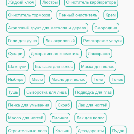
Жидкий ключ
Люстры
Очиститель карбюратора
Очиститель тормозов
Пенный очиститель
Крем
Акриловый грунт для металла и дерева
Смородина
Гели для душа
Лак акриловый
Риэлторские услуги
Сухари
Декоративная косметика
Лакокраска
Шампуни
Бальзам для волос
Маска для волос
Имбирь
Мыло
Масло для волос
Тени
Тоник
Тушь
Сыворотка для лица
Подводка для глаз
Пенка для умывания
Скраб
Лак для ногтей
Масло для ногтей
Пилинги
Лак для волос
Строительные леса
Кальян
Дезодаранты
Пудра