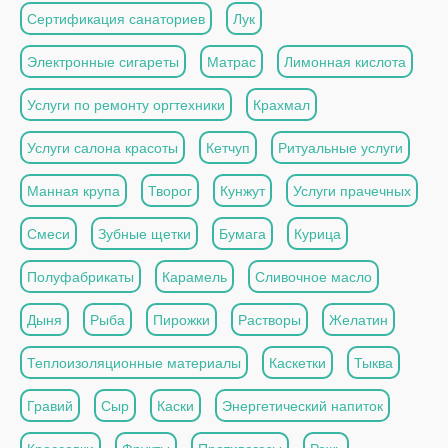
Сертификация санаториев
Лук
Электронные сигареты
Матрас
Лимонная кислота
Услуги по ремонту оргтехники
Крахмал
Услуги салона красоты
Кетчуп
Ритуальные услуги
Манная крупа
Творог
Кунжут
Услуги прачечных
Смеси
Зубные щетки
Бумага
Курица
Полуфабрикаты
Карамель
Сливочное масло
Дыня
Рыба
Пирожки
Растворы
Желатин
Теплоизоляционные материалы
Каскетки
Тыква
Гравий
Сыр
Каски
Энергетический напиток