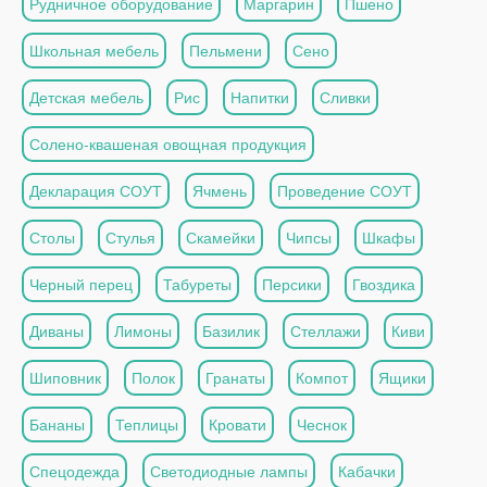
Рудничное оборудование
Маргарин
Пшено
Школьная мебель
Пельмени
Сено
Детская мебель
Рис
Напитки
Сливки
Солено-квашеная овощная продукция
Декларация СОУТ
Ячмень
Проведение СОУТ
Столы
Стулья
Скамейки
Чипсы
Шкафы
Черный перец
Табуреты
Персики
Гвоздика
Диваны
Лимоны
Базилик
Стеллажи
Киви
Шиповник
Полок
Гранаты
Компот
Ящики
Бананы
Теплицы
Кровати
Чеснок
Спецодежда
Светодиодные лампы
Кабачки