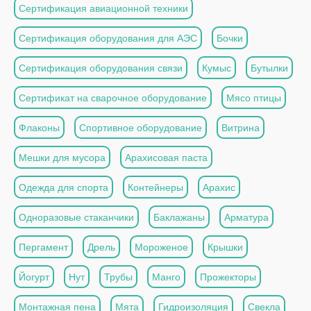
Сертификация авиационной техники
Сертификация оборудования для АЭС
Бочки
Сертификация оборудования связи
Кумыс
Бутылки
Сертификат на сварочное оборудование
Мясо птицы
Флаконы
Спортивное оборудование
Витрина
Мешки для мусора
Арахисовая паста
Одежда для спорта
Контейнеры
Арахис
Одноразовые стаканчики
Баклажаны
Арматура
Пергамент
Дрель
Мороженое
Крышки
Йогурт
Нут
Трубы
Манго
Прожекторы
Монтажная пена
Мята
Гидроизоляция
Свекла