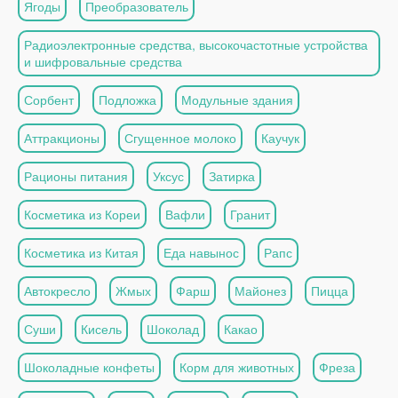
Ягоды
Преобразователь
Радиоэлектронные средства, высокочастотные устройства
и шифровальные средства
Сорбент
Подложка
Модульные здания
Аттракционы
Сгущенное молоко
Каучук
Рационы питания
Уксус
Затирка
Косметика из Кореи
Вафли
Гранит
Косметика из Китая
Еда навынос
Рапс
Автокресло
Жмых
Фарш
Майонез
Пицца
Суши
Кисель
Шоколад
Какао
Шоколадные конфеты
Корм для животных
Фреза