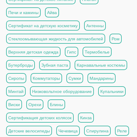
Печи и камины
Айва
Сертификат на детскую косметику
Антенны
Стеклоомывающая жидкость для автомобилей
Ром
Верхняя детская одежда
Гипс
Термобелье
Бутерброды
Зубная паста
Карнавальные костюмы
Сиропы
Коммутаторы
Сумки
Мандарины
Минтай
Низковольтное оборудование
Купальники
Виски
Орехи
Блины
Сертификация детских колясок
Кинза
Детские велосипеды
Чечевица
Спирулина
Реле