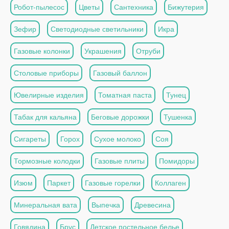
Робот-пылесос
Цветы
Сантехника
Бижутерия
Зефир
Светодиодные светильники
Икра
Газовые колонки
Украшения
Отруби
Столовые приборы
Газовый баллон
Ювелирные изделия
Томатная паста
Тунец
Табак для кальяна
Беговые дорожки
Тушенка
Сигареты
Горох
Сухое молоко
Соя
Тормозные колодки
Газовые плиты
Помидоры
Изюм
Паркет
Газовые горелки
Коллаген
Минеральная вата
Выпечка
Древесина
Говядина
Брус
Детское постельное белье