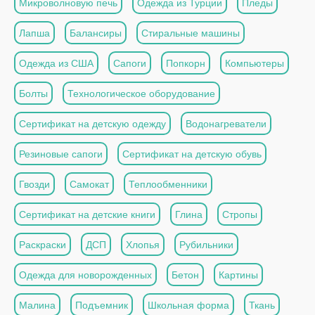
Микроволновую печь
Одежда из Турции
Пледы
Лапша
Балансиры
Стиральные машины
Одежда из США
Сапоги
Попкорн
Компьютеры
Болты
Технологическое оборудование
Сертификат на детскую одежду
Водонагреватели
Резиновые сапоги
Сертификат на детскую обувь
Гвозди
Самокат
Теплообменники
Сертификат на детские книги
Глина
Стропы
Раскраски
ДСП
Хлопья
Рубильники
Одежда для новорожденных
Бетон
Картины
Малина
Подъемник
Школьная форма
Ткань