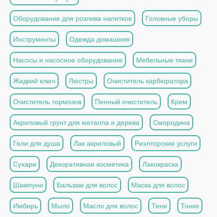
Оборудование для розлива напитков
Головные уборы
Инструменты
Одежда домашняя
Насосы и насосное оборудование
Мебельные ткани
Жидкий ключ
Люстры
Очиститель карбюратора
Очиститель тормозов
Пенный очиститель
Крем
Акриловый грунт для металла и дерева
Смородина
Гели для душа
Лак акриловый
Риэлторские услуги
Сухари
Декоративная косметика
Лакокраска
Шампуни
Бальзам для волос
Маска для волос
Имбирь
Мыло
Масло для волос
Тени
Тоник