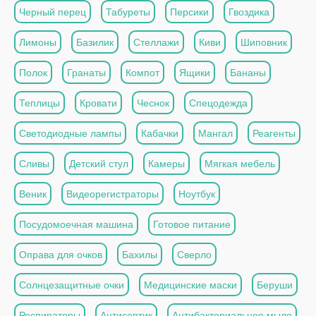
Черный перец
Табуреты
Персики
Гвоздика
Лимоны
Базилик
Стеллажи
Киви
Шиповник
Полок
Гранаты
Компот
Ящики
Бананы
Теплицы
Кровати
Чеснок
Спецодежда
Светодиодные лампы
Кабачки
Мангал
Реагенты
Сливы
Детский стул
Камеры
Мягкая мебель
Веник
Видеорегистраторы
Ноутбук
Посудомоечная машина
Готовое питание
Оправа для очков
Бахилы
Сверло
Солнцезащитные очки
Медицинские маски
Беруши
Респираторы
Антисептик
Антибактериальное мыло