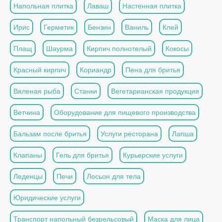
Напольная плитка
Лаваш
Настенная плитка
Ирис
Герметик
Бензин
Ваниль
Клей
Плащ
Шаурма
Кирпич полнотелый
Кокосы
Красный кирпич
Кориандр
Пена для бритья
Вяленая рыба
Станки
Вегетарианская продукция
Ветчина
Оборудование для пищевого производства
Бальзам после бритья
Услуги ресторана
Лапша
Клапаны
Гель для бритья
Курьерские услуги
Леденцы
Печи
Лосьон для тела
Юридические услуги
Транспорт напольный безрельсовый
Маска для лица