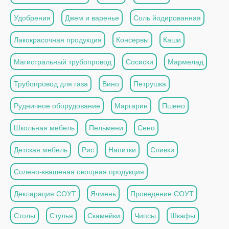
Удобрения
Джем и варенье
Соль йодированная
Лакокрасочная продукция
Консервы
Каши
Магистральный трубопровод
Сосиски
Мармелад
Трубопровод для газа
Вино
Петрушка
Рудничное оборудование
Маргарин
Пшено
Школьная мебель
Пельмени
Сено
Детская мебель
Рис
Напитки
Сливки
Солено-квашеная овощная продукция
Декларация СОУТ
Ячмень
Проведение СОУТ
Столы
Стулья
Скамейки
Чипсы
Шкафы