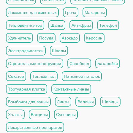
Лакомство для животных
Греча
Макароны
Тепловентилятор
Шапка
Антифриз
Телефон
Удлинитель
Посуда
Авокадо
Керосин
Электродвигатели
Шпалы
Строительные конструкции
Спанбонд
Батарейки
Секатор
Теплый пол
Натяжной потолок
Тротуарная плитка
Контактные линзы
Бомбочки для ванны
Линзы
Валенки
Шприцы
Халаты
Вакцины
Сувениры
Лекарственные препаратов