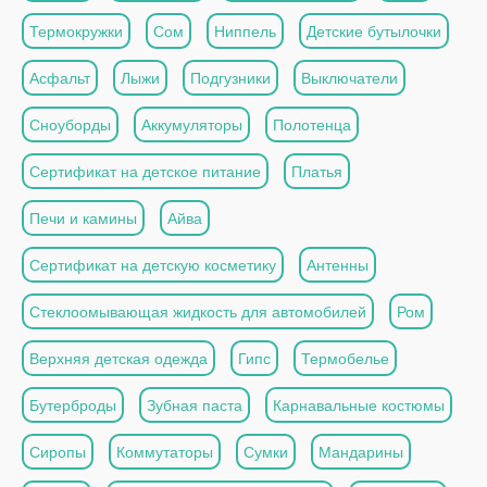
Термокружки
Сом
Ниппель
Детские бутылочки
Асфальт
Лыжи
Подгузники
Выключатели
Сноуборды
Аккумуляторы
Полотенца
Сертификат на детское питание
Платья
Печи и камины
Айва
Сертификат на детскую косметику
Антенны
Стеклоомывающая жидкость для автомобилей
Ром
Верхняя детская одежда
Гипс
Термобелье
Бутерброды
Зубная паста
Карнавальные костюмы
Сиропы
Коммутаторы
Сумки
Мандарины