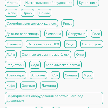
Минтай
Низковольтное оборудование
Купальники
Виски
Орехи
Блины
Сертификация детских колясок
Кинза
Детские велосипеды
Чечевица
Спирулина
Реле
Креветки
Оконные блоки ПВХ
Редис
Сухофрукты
Лайм
Оконные алюминиевые блоки
Окна
Радиаторы
Сода
Керамическая плитка
Тренажеры
Алкоголь
Сок
Специи
Мука
Кофе
Зеркало
Лимонад
Сертификация оборудования работающего под
давлением