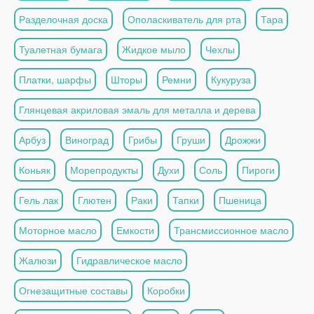
Разделочная доска
Ополаскиватель для рта
Тара
Туалетная бумага
Жидкое мыло
Чехлы
Платки, шарфы
Шторы
Ремни
Кукуруза
Глянцевая акриловая эмаль для металла и дерева
Арбуз
Виноград
Грибы
Груши
Дрожжи
Коньяк
Морепродукты
Духи
Соль
Пироги
Гель лак
Глютен
Раки
Тапки
Пшеница
Моторное масло
Емкости
Трансмиссионное масло
Жалюзи
Гидравлическое масло
Огнезащитные составы
Коробки