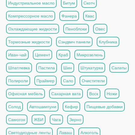
Индустриальное масло
Битум
Скотч
Компрессорное масло
Фанера
Квас
Охлаждающие жидкости
Пеноблоки
Овес
Тормозные жидкости
Сэндвич панели
Клубника
Иван-чай
Цемент
Краб
Микрозелень
Шпатлевка
Пастила
Шин
Штукатурка
Салаты
Полироли
Праймер
Сало
Очистители
Офисная мебель
Сахарная вата
Воск
Ножи
Солод
Автошампуни
Кефир
Пищевые добавки
Самогон
ЖБИ
Чага
Зерно
Светодиодные ленты
Лаваш
Алкоголь