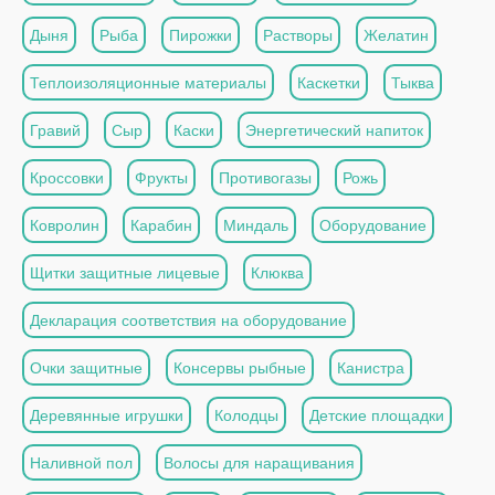
Дыня
Рыба
Пирожки
Растворы
Желатин
Теплоизоляционные материалы
Каскетки
Тыква
Гравий
Сыр
Каски
Энергетический напиток
Кроссовки
Фрукты
Противогазы
Рожь
Ковролин
Карабин
Миндаль
Оборудование
Щитки защитные лицевые
Клюква
Декларация соответствия на оборудование
Очки защитные
Консервы рыбные
Канистра
Деревянные игрушки
Колодцы
Детские площадки
Наливной пол
Волосы для наращивания