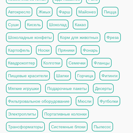
Автокресло
Жмых
Фарш
Майонез
Пицца
Суши
Кисель
Шоколад
Какао
Шоколадные конфеты
Корм для животных
Фреза
Картофель
Носки
Пряники
Фонарь
Квадрокоптер
Колготки
Семечки
Фланцы
Пищевые красители
Шапки
Горчица
Фитинги
Мягкие игрушки
Подарочные пакеты
Десерты
Фильтровальное оборудование
Мюсли
Футболки
Электроплиты
Портативные колонки
Трансформаторы
Системные блоки
Пылесос