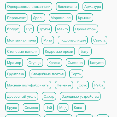
Одноразовые стаканчики
Баклажаны
Арматура
Пергамент
Дрель
Мороженое
Крышки
Йогурт
Нут
Трубы
Манго
Прожекторы
Монтажная пена
Мята
Гидроизоляция
Свекла
Стеновые панели
Кедровые орехи
Батут
Мрамор
Огурцы
Краска
Сметана
Капуста
Грунтовка
Свадебные платья
Торты
Мясные полуфабрикаты
Печенье
Соус
Рыба
Древесный уголь
Сахар
Зарядные устройства
Крупа
Семена
Чай
Мед
Канат