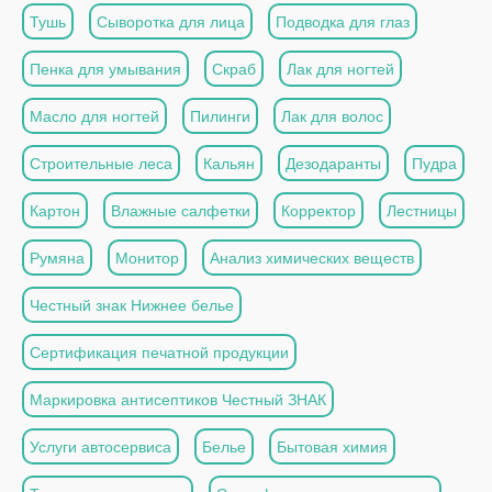
Тушь
Сыворотка для лица
Подводка для глаз
Пенка для умывания
Скраб
Лак для ногтей
Масло для ногтей
Пилинги
Лак для волос
Строительные леса
Кальян
Дезодаранты
Пудра
Картон
Влажные салфетки
Корректор
Лестницы
Румяна
Монитор
Анализ химических веществ
Честный знак Нижнее белье
Сертификация печатной продукции
Маркировка антисептиков Честный ЗНАК
Услуги автосервиса
Белье
Бытовая химия