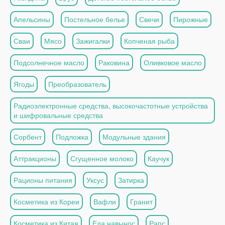
Апельсины
Постельное белье
Свечи
Пирожные
Сваи
Мясо
Зажигалки
Копченая рыба
Подсолнечное масло
Раковина
Оливковое масло
Ягоды
Преобразователь
Радиоэлектронные средства, высокочастотные устройства
и шифровальные средства
Сорбент
Подложка
Модульные здания
Аттракционы
Сгущенное молоко
Каучук
Рационы питания
Уксус
Затирка
Косметика из Кореи
Вафли
Гранит
Косметика из Китая
Еда навынос
Рапс