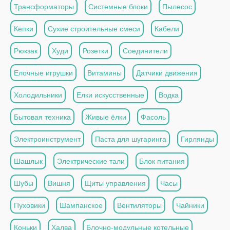
Трансформаторы
Системные блоки
Пылесос
Кепки
Сухие строительные смеси
Кабели
Рюкзак
Худи
Розетки
Соединители
Елочные игрушки
Витамины
Датчики движения
Холодильники
Елки искусственные
Водка
Бытовая техника
Живые ёлки
Фасоль
Электроинструмент
Паста для шугаринга
Гирлянды
Шашлык
Электрические тали
Блок питания
Шубы
Вишня
Щиты управления
Часы
Пуховики
Шампанское
Вентиляторы
Чайники
Коньки
Халва
Блочно-модульные котельные