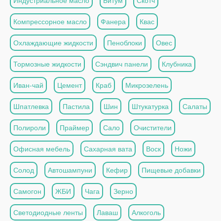
Индустриальное масло
Битум
Скотч
Компрессорное масло
Фанера
Квас
Охлаждающие жидкости
Пеноблоки
Овес
Тормозные жидкости
Сэндвич панели
Клубника
Иван-чай
Цемент
Краб
Микрозелень
Шпатлевка
Пастила
Шин
Штукатурка
Салаты
Полироли
Праймер
Сало
Очистители
Офисная мебель
Сахарная вата
Воск
Ножи
Солод
Автошампуни
Кефир
Пищевые добавки
Самогон
ЖБИ
Чага
Зерно
Светодиодные ленты
Лаваш
Алкоголь