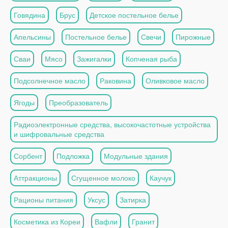
Говядина
Брус
Детское постельное белье
Апельсины
Постельное белье
Свечи
Пирожные
Сваи
Мясо
Зажигалки
Копченая рыба
Подсолнечное масло
Раковина
Оливковое масло
Ягоды
Преобразователь
Радиоэлектронные средства, высокочастотные устройства
и шифровальные средства
Сорбент
Подложка
Модульные здания
Аттракционы
Сгущенное молоко
Каучук
Рационы питания
Уксус
Затирка
Косметика из Кореи
Вафли
Гранит