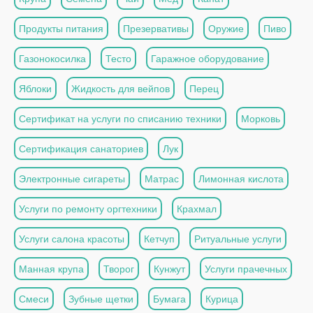
Продукты питания
Презервативы
Оружие
Пиво
Газонокосилка
Тесто
Гаражное оборудование
Яблоки
Жидкость для вейпов
Перец
Сертификат на услуги по списанию техники
Морковь
Сертификация санаториев
Лук
Электронные сигареты
Матрас
Лимонная кислота
Услуги по ремонту оргтехники
Крахмал
Услуги салона красоты
Кетчуп
Ритуальные услуги
Манная крупа
Творог
Кунжут
Услуги прачечных
Смеси
Зубные щетки
Бумага
Курица