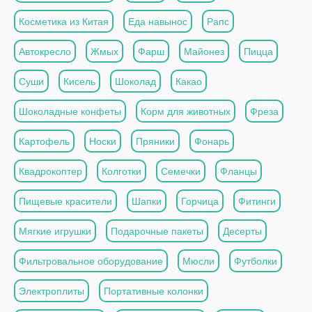
Косметика из Китая
Еда навынос
Рапс
Автокресло
Жмых
Фарш
Майонез
Пицца
Суши
Кисель
Шоколад
Какао
Шоколадные конфеты
Корм для животных
Фреза
Картофель
Носки
Пряники
Фонарь
Квадрокоптер
Колготки
Семечки
Фланцы
Пищевые красители
Шапки
Горчица
Фитинги
Мягкие игрушки
Подарочные пакеты
Десерты
Фильтровальное оборудование
Мюсли
Футболки
Электроплиты
Портативные колонки