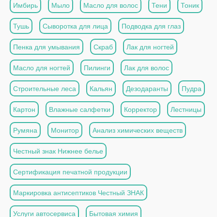
Имбирь
Мыло
Масло для волос
Тени
Тоник
Тушь
Сыворотка для лица
Подводка для глаз
Пенка для умывания
Скраб
Лак для ногтей
Масло для ногтей
Пилинги
Лак для волос
Строительные леса
Кальян
Дезодаранты
Пудра
Картон
Влажные салфетки
Корректор
Лестницы
Румяна
Монитор
Анализ химических веществ
Честный знак Нижнее белье
Сертификация печатной продукции
Маркировка антисептиков Честный ЗНАК
Услуги автосервиса
Бытовая химия