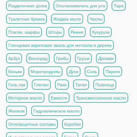
Разделочная доска
Ополаскиватель для рта
Тара
Туалетная бумага
Жидкое мыло
Чехлы
Платки, шарфы
Шторы
Ремни
Кукуруза
Глянцевая акриловая эмаль для металла и дерева
Арбуз
Виноград
Грибы
Груши
Дрожжи
Коньяк
Морепродукты
Духи
Соль
Пироги
Гель лак
Глютен
Раки
Тапки
Пшеница
Моторное масло
Емкости
Трансмиссионное масло
Жалюзи
Гидравлическое масло
Огнезащитные составы
Коробки