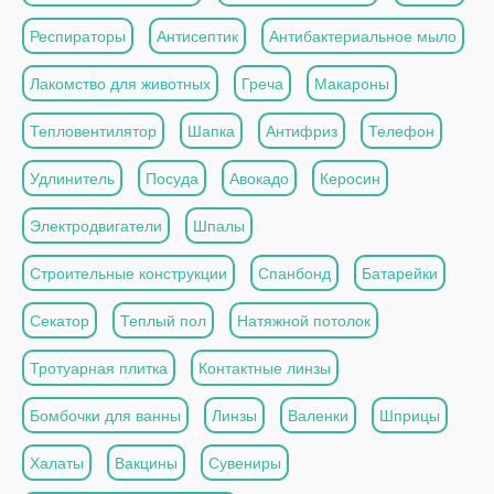
Респираторы
Антисептик
Антибактериальное мыло
Лакомство для животных
Греча
Макароны
Тепловентилятор
Шапка
Антифриз
Телефон
Удлинитель
Посуда
Авокадо
Керосин
Электродвигатели
Шпалы
Строительные конструкции
Спанбонд
Батарейки
Секатор
Теплый пол
Натяжной потолок
Тротуарная плитка
Контактные линзы
Бомбочки для ванны
Линзы
Валенки
Шприцы
Халаты
Вакцины
Сувениры