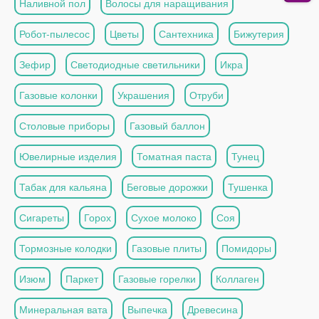
Наливной пол
Волосы для наращивания
Робот-пылесос
Цветы
Сантехника
Бижутерия
Зефир
Светодиодные светильники
Икра
Газовые колонки
Украшения
Отруби
Столовые приборы
Газовый баллон
Ювелирные изделия
Томатная паста
Тунец
Табак для кальяна
Беговые дорожки
Тушенка
Сигареты
Горох
Сухое молоко
Соя
Тормозные колодки
Газовые плиты
Помидоры
Изюм
Паркет
Газовые горелки
Коллаген
Минеральная вата
Выпечка
Древесина