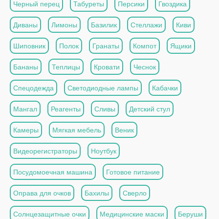
Черный перец
Табуреты
Персики
Гвоздика
Диваны
Лимоны
Базилик
Стеллажи
Киви
Шиповник
Полок
Гранаты
Компот
Ящики
Бананы
Теплицы
Кровати
Чеснок
Спецодежда
Светодиодные лампы
Кабачки
Мангал
Реагенты
Сливы
Детский стул
Камеры
Мягкая мебель
Веник
Видеорегистраторы
Ноутбук
Посудомоечная машина
Готовое питание
Оправа для очков
Бахилы
Сверло
Солнцезащитные очки
Медицинские маски
Беруши