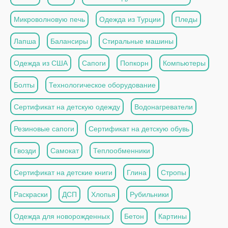
Микроволновую печь
Одежда из Турции
Пледы
Лапша
Балансиры
Стиральные машины
Одежда из США
Сапоги
Попкорн
Компьютеры
Болты
Технологическое оборудование
Сертификат на детскую одежду
Водонагреватели
Резиновые сапоги
Сертификат на детскую обувь
Гвозди
Самокат
Теплообменники
Сертификат на детские книги
Глина
Стропы
Раскраски
ДСП
Хлопья
Рубильники
Одежда для новорожденных
Бетон
Картины