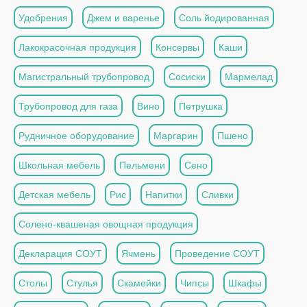
Удобрения
Джем и варенье
Соль йодированная
Лакокрасочная продукция
Консервы
Каши
Магистральный трубопровод
Сосиски
Мармелад
Трубопровод для газа
Вино
Петрушка
Рудничное оборудование
Маргарин
Пшено
Школьная мебель
Пельмени
Сено
Детская мебель
Рис
Напитки
Сливки
Солено-квашеная овощная продукция
Декларация СОУТ
Ячмень
Проведение СОУТ
Столы
Стулья
Скамейки
Чипсы
Шкафы