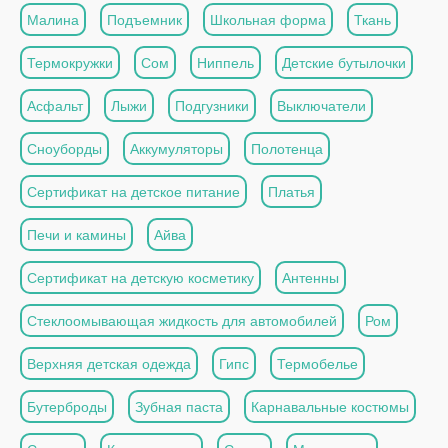
Малина
Подъемник
Школьная форма
Ткань
Термокружки
Сом
Ниппель
Детские бутылочки
Асфальт
Лыжи
Подгузники
Выключатели
Сноуборды
Аккумуляторы
Полотенца
Сертификат на детское питание
Платья
Печи и камины
Айва
Сертификат на детскую косметику
Антенны
Стеклоомывающая жидкость для автомобилей
Ром
Верхняя детская одежда
Гипс
Термобелье
Бутерброды
Зубная паста
Карнавальные костюмы