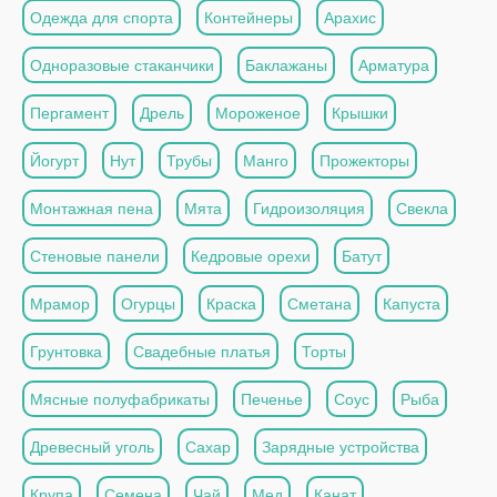
Одежда для спорта
Контейнеры
Арахис
Одноразовые стаканчики
Баклажаны
Арматура
Пергамент
Дрель
Мороженое
Крышки
Йогурт
Нут
Трубы
Манго
Прожекторы
Монтажная пена
Мята
Гидроизоляция
Свекла
Стеновые панели
Кедровые орехи
Батут
Мрамор
Огурцы
Краска
Сметана
Капуста
Грунтовка
Свадебные платья
Торты
Мясные полуфабрикаты
Печенье
Соус
Рыба
Древесный уголь
Сахар
Зарядные устройства
Крупа
Семена
Чай
Мед
Канат