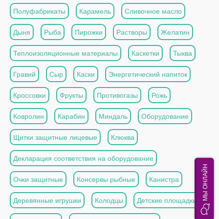
Полуфабрикаты
Карамель
Сливочное масло
Дыня
Рыба
Пирожки
Растворы
Желатин
Теплоизоляционные материалы
Каскетки
Тыква
Гравий
Сыр
Каски
Энергетический напиток
Кроссовки
Фрукты
Противогазы
Рожь
Ковролин
Карабин
Миндаль
Оборудование
Щитки защитные лицевые
Клюква
Декларация соответствия на оборудование
МЫ ОНЛАЙН
Очки защитные
Консервы рыбные
Канистра
Деревянные игрушки
Колодцы
Детские площадки