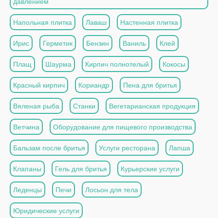
давлением
Напольная плитка
Лаваш
Настенная плитка
Ирис
Герметик
Бензин
Ваниль
Клей
Плащ
Шаурма
Кирпич полнотелый
Кокосы
Красный кирпич
Кориандр
Пена для бритья
Вяленая рыба
Станки
Вегетарианская продукция
Ветчина
Оборудование для пищевого производства
Бальзам после бритья
Услуги ресторана
Лапша
Клапаны
Гель для бритья
Курьерские услуги
Леденцы
Печи
Лосьон для тела
Юридические услуги