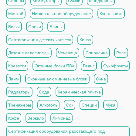
Сиропы
Коммутаторы
Сумки
Мандарины
Минтай
Низковольтное оборудование
Купальники
Виски
Орехи
Блины
Сертификация детских колясок
Кинза
Детские велосипеды
Чечевица
Спирулина
Реле
Креветки
Оконные блоки ПВХ
Редис
Сухофрукты
Лайм
Оконные алюминиевые блоки
Окна
Радиаторы
Сода
Керамическая плитка
Тренажеры
Алкоголь
Сок
Специи
Мука
Кофе
Зеркало
Лимонад
Сертификация оборудования работающего под