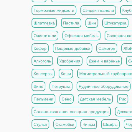
Тормозные жидкости
Сэндвич панели
Клуб
Шпатлевка
Пастила
Шин
Штукатурка
Очистители
Офисная мебель
Сахарная ва
Кефир
Пищевые добавки
Самогон
ЖБ
Алкоголь
Удобрения
Джем и варенье
С
Консервы
Каши
Магистральный трубопров
Вино
Петрушка
Рудничное оборудование
Пельмени
Сено
Детская мебель
Рис
Солено-квашеная овощная продукция
Деклар
Стулья
Скамейки
Чипсы
Шкафы
Че