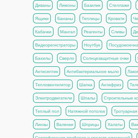
Диваны
Лимоны
Базилик
Стеллажи
Ящики
Бананы
Теплицы
Кровати
Че
Кабачки
Мангал
Реагенты
Сливы
Де
Видеорегистраторы
Ноутбук
Посудомоечн
Бахилы
Сверло
Солнцезащитные очки
Антисептик
Антибактериальное мыло
Лако
Тепловентилятор
Шапка
Антифриз
Тел
Электродвигатели
Шпалы
Строительные к
Теплый пол
Натяжной потолок
Тротуарная
Линзы
Валенки
Шприцы
Халаты
Ва
Сертификация приборов и средств измерений