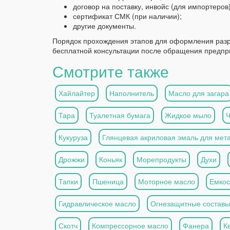
договор на поставку, инвойс (для импортеров)
сертификат СМК (при наличии);
другие документы.
Порядок прохождения этапов для оформления раз
бесплатной консультации после обращения предпр
Смотрите также
Хайлайтер
Наполнитель
Масло для загара
Тара
Туалетная бумага
Жидкое мыло
Кукуруза
Глянцевая акриловая эмаль для мет
Дрожжи
Коньяк
Морепродукты
Духи
Тапки
Пшеница
Моторное масло
Емкос
Гидравлическое масло
Огнезащитные составы
Скотч
Компрессорное масло
Фанера
К