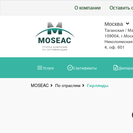
О компании
Оставить 
Москва
Таганская / М
109004, г.Моск
Николоямская, 
4, оф. 601
Услуги
Сертификаты
Деклар
По отраслям
Гирлянды
MOSEAC