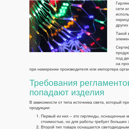
Гирлян
сети и
исполь
период
других
Такой 
элемен
Сертиф
продук
под де
на про
при намерении производителя или импортера орган
Требования регламентов
попадают изделия
В зависимости от типа источника света, который пр
продукции:
Первый из них – это гирлянды, оснащенные 
стоимостью, но для работы требует больших з
Второй тип товара оснащается светодиодным