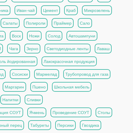
ника
Иван-чай
Цемент
Краб
Микрозелень
Салаты
Полироли
Праймер
Сало
та
Воск
Ножи
Солод
Автошампуни
И
Чага
Зерно
Светодиодные ленты
Лаваш
оль йодированная
Лакокрасочная продукция
од
Сосиски
Мармелад
Трубопровод для газа
Маргарин
Пшено
Школьная мебель
Напитки
Сливки
ация СОУТ
Ячмень
Проведение СОУТ
Столы
рный перец
Табуреты
Персики
Гвоздика