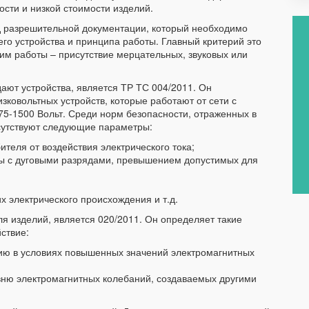
ости и низкой стоимости изделий.
д разрешительной документации, который необходимо
его устройства и принципа работы. Главный критерий это
жим работы – присутствие мерцательных, звуковых или
ают устройства, является ТР ТС 004/2011. Он
зковольтных устройств, которые работают от сети с
5-1500 Вольт. Среди норм безопасности, отраженных в
исутствуют следующие параметры:
теля от воздействия электрического тока;
аны с дуговыми разрядами, превышением допустимых для
 электрического происхождения и т.д.
я изделий, является 020/2011. Он определяет такие
ствие:
ию в условиях повышенных значений электромагнитных
ню электромагнитных колебаний, создаваемых другими