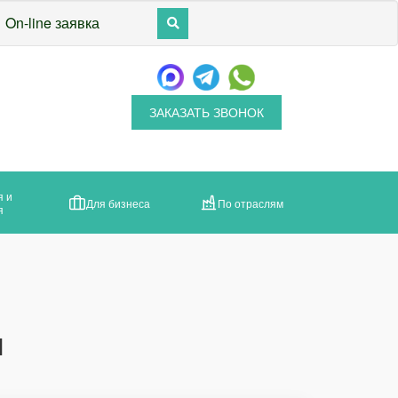
On-line заявка
ЗАКАЗАТЬ ЗВОНОК
я и
Для бизнеса
По отраслям
я
ы