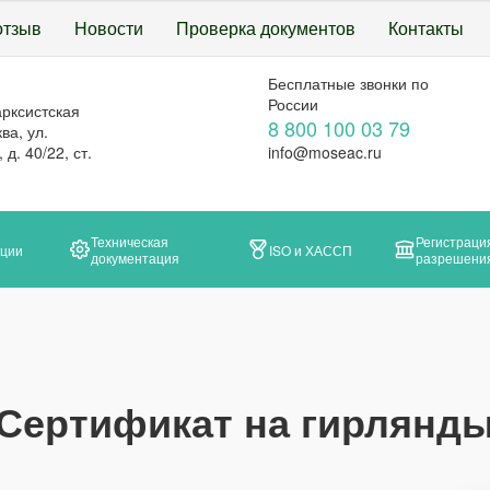
отзыв
Новости
Проверка документов
Контакты
Бесплатные звонки по
России
арксистская
8 800 100 03 79
ва, ул.
д. 40/22, ст.
info@moseac.ru
Техническая
Регистраци
ации
ISO и ХАССП
документация
разрешени
Сертификат на гирлянд