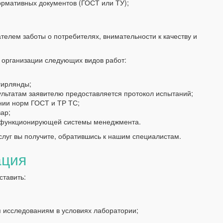
рмативных документов (ГОСТ или ТУ);
елем заботы о потребителях, внимательности к качеству и
организации следующих видов работ:
гирлянды;
ультатам заявителю предоставляется протокол испытаний;
ании норм ГОСТ и ТР ТС;
ар;
 функционирующей системы менеджмента.
уг вы получите, обратившись к нашим специалистам.
ация
тавить:
я исследованиям в условиях лаборатории;