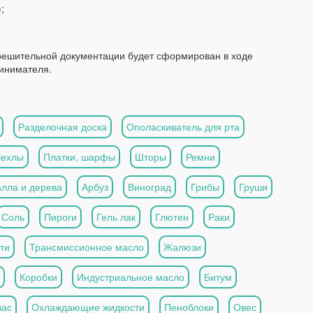
;
решительной документации будет сформирован в ходе
инимателя.
Разделочная доска
Ополаскиватель для рта
Чехлы
Платки, шарфы
Шторы
Ремни
алла и дерева
Арбуз
Виноград
Грибы
Груши
Соль
Пироги
Гель лак
Глютен
Раки
ти
Трансмиссионное масло
Жалюзи
Коробки
Индустриальное масло
Битум
вас
Охлаждающие жидкости
Пеноблоки
Овес