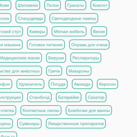
Киви
Шиповник
Полок
Гранаты
Компот
снок
Спецодежда
Светодиодные лампы
тский стул
Камеры
Мягкая мебель
Веник
ая машина
Готовое питание
Оправа для очков
Медицинские маски
Беруши
Респираторы
мство для животных
Греча
Макароны
ефон
Удлинитель
Посуда
Авокадо
Керосин
онструкции
Спанбонд
Батарейки
Секатор
 плитка
Контактные линзы
Бомбочки для ванны
кцины
Сувениры
Лекарственные препаратов
Фольга