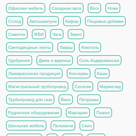
Офисная мебель
Сахарная вата
Воск
Ножи
Солод
Автошампуни
Кефир
Пищевые добавки
Самогон
ЖБИ
Чага
Зерно
Светодиодные ленты
Лаваш
Алкоголь
Удобрения
Джем и варенье
Соль йодированная
Лакокрасочная продукция
Консервы
Каши
Магистральный трубопровод
Сосиски
Мармелад
Трубопровод для газа
Вино
Петрушка
Рудничное оборудование
Маргарин
Пшено
Школьная мебель
Пельмени
Сено