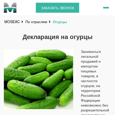
ЗАКАЗАТЬ ЗВОНОК
По отраслям
Огурцы
MOSEAC
Декларация на огурцы
Заниматься
легальной
продажей и
импортом
пищевых
товаров, в
частности
огурцов, на
территории
Российской
Федерации
невозможно без
разрешительной
документации –