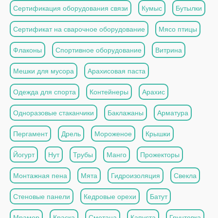
Сертификация оборудования связи
Кумыс
Бутылки
Сертификат на сварочное оборудование
Мясо птицы
Флаконы
Спортивное оборудование
Витрина
Мешки для мусора
Арахисовая паста
Одежда для спорта
Контейнеры
Арахис
Одноразовые стаканчики
Баклажаны
Арматура
Пергамент
Дрель
Мороженое
Крышки
Йогурт
Нут
Трубы
Манго
Прожекторы
Монтажная пена
Мята
Гидроизоляция
Свекла
Стеновые панели
Кедровые орехи
Батут
Мрамор
Краска
Сметана
Капуста
Грунтовка