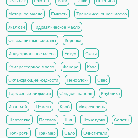
Гель лак
Глютен
Раки
Тапки
Пшеница
Моторное масло
Емкости
Трансмиссионное масло
Жалюзи
Гидравлическое масло
Огнезащитные составы
Коробки
Индустриальное масло
Битум
Скотч
Компрессорное масло
Фанера
Квас
Охлаждающие жидкости
Пеноблоки
Овес
Тормозные жидкости
Сэндвич панели
Клубника
Иван-чай
Цемент
Краб
Микрозелень
Шпатлевка
Пастила
Шин
Штукатурка
Салаты
Полироли
Праймер
Сало
Очистители