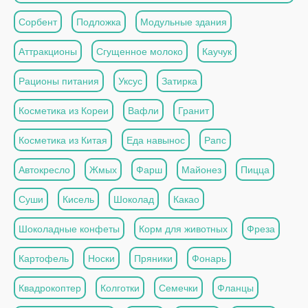
Сорбент
Подложка
Модульные здания
Аттракционы
Сгущенное молоко
Каучук
Рационы питания
Уксус
Затирка
Косметика из Кореи
Вафли
Гранит
Косметика из Китая
Еда навынос
Рапс
Автокресло
Жмых
Фарш
Майонез
Пицца
Суши
Кисель
Шоколад
Какао
Шоколадные конфеты
Корм для животных
Фреза
Картофель
Носки
Пряники
Фонарь
Квадрокоптер
Колготки
Семечки
Фланцы