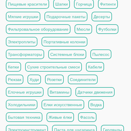
Пищевые красители
Шапки
Горчица
Фитинги
Мягкие игрушки
Подарочные пакеты
Десерты
Фильтровальное оборудование
Мюсли
Футболки
Электроплиты
Портативные колонки
Трансформаторы
Системные блоки
Пылесос
Кепки
Сухие строительные смеси
Кабели
Рюкзак
Худи
Розетки
Соединители
Елочные игрушки
Витамины
Датчики движения
Холодильники
Елки искусственные
Водка
Бытовая техника
Живые ёлки
Фасоль
Электроинструмент
Паста для шугаринга
Гирлянды