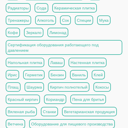
Радиаторы
Сода
Керамическая плитка
Тренажеры
Алкоголь
Сок
Специи
Мука
Кофе
Зеркало
Лимонад
Сертификация оборудования работающего под
давлением
Напольная плитка
Лаваш
Настенная плитка
Ирис
Герметик
Бензин
Ваниль
Клей
Плащ
Шаурма
Кирпич полнотелый
Кокосы
Красный кирпич
Кориандр
Пена для бритья
Вяленая рыба
Станки
Вегетарианская продукция
Ветчина
Оборудование для пищевого производства