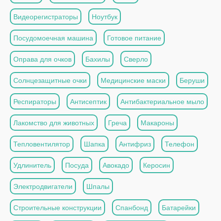
Видеорегистраторы
Ноутбук
Посудомоечная машина
Готовое питание
Оправа для очков
Бахилы
Сверло
Солнцезащитные очки
Медицинские маски
Беруши
Респираторы
Антисептик
Антибактериальное мыло
Лакомство для животных
Греча
Макароны
Тепловентилятор
Шапка
Антифриз
Телефон
Удлинитель
Посуда
Авокадо
Керосин
Электродвигатели
Шпалы
Строительные конструкции
Спанбонд
Батарейки