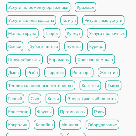
Услуги по ремонту оргтехники
Крахмал
Услуги салона красоты
Кетчуп
Ритуальные услуги
Манная крупа
Творог
Кунжут
Услуги прачечных
Смеси
Зубные щетки
Бумага
Курица
Полуфабрикаты
Карамель
Сливочное масло
Дыня
Рыба
Пирожки
Растворы
Желатин
Теплоизоляционные материалы
Каскетки
Тыква
Гравий
Сыр
Каски
Энергетический напиток
Кроссовки
Фрукты
Противогазы
Рожь
Ковролин
Карабин
Миндаль
Оборудование