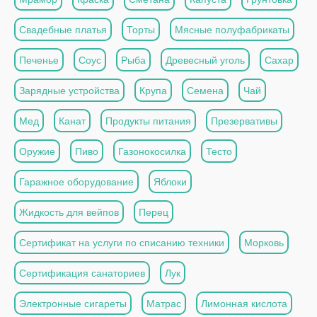
Свадебные платья
Торты
Мясные полуфабрикаты
Печенье
Соус
Рыба
Древесный уголь
Сахар
Зарядные устройства
Крупа
Семена
Чай
Мед
Канат
Продукты питания
Презервативы
Оружие
Пиво
Газонокосилка
Тесто
Гаражное оборудование
Яблоки
Жидкость для вейпов
Перец
Сертификат на услуги по списанию техники
Морковь
Сертификация санаториев
Лук
Электронные сигареты
Матрас
Лимонная кислота