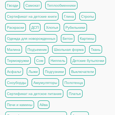
Гвозди
Самокат
Теплообменники
Сертификат на детские книги
Глина
Стропы
Раскраски
ДСП
Хлопья
Рубильники
Одежда для новорожденных
Бетон
Картины
Малина
Подъемник
Школьная форма
Ткань
Термокружки
Сом
Ниппель
Детские бутылочки
Асфальт
Лыжи
Подгузники
Выключатели
Сноуборды
Аккумуляторы
Полотенца
Сертификат на детское питание
Платья
Печи и камины
Айва