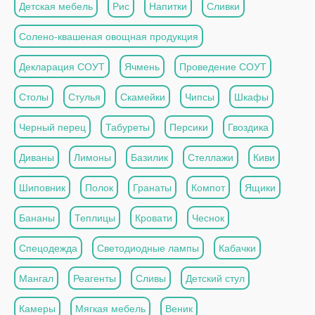
Детская мебель
Рис
Напитки
Сливки
Солено-квашеная овощная продукция
Декларация СОУТ
Ячмень
Проведение СОУТ
Столы
Стулья
Скамейки
Чипсы
Шкафы
Черный перец
Табуреты
Персики
Гвоздика
Диваны
Лимоны
Базилик
Стеллажи
Киви
Шиповник
Полок
Гранаты
Компот
Ящики
Бананы
Теплицы
Кровати
Чеснок
Спецодежда
Светодиодные лампы
Кабачки
Мангал
Реагенты
Сливы
Детский стул
Камеры
Мягкая мебель
Веник