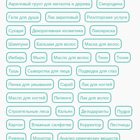
Акриловый грунт для металла и дерева
Смородина
Гели для душа
Лак акриловый
Риэлторские услуги
Сухари
Декоративная косметика
Лакокраска
Шампуни
Бальзам для волос
Маска для волос
Имбирь
Мыло
Масло для волос
Тени
Тоник
Тушь
Сыворотка для лица
Подводка для глаз
Пенка для умывания
Скраб
Лак для ногтей
Масло для ногтей
Пилинги
Лак для волос
Строительные леса
Кальян
Дезодаранты
Пудра
Картон
Влажные салфетки
Корректор
Лестницы
Румяна
Монитор
Анализ химических веществ