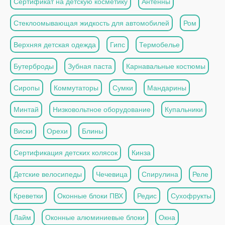
Сертификат на детскую косметику
Антенны
Стеклоомывающая жидкость для автомобилей
Ром
Верхняя детская одежда
Гипс
Термобелье
Бутерброды
Зубная паста
Карнавальные костюмы
Сиропы
Коммутаторы
Сумки
Мандарины
Минтай
Низковольтное оборудование
Купальники
Виски
Орехи
Блины
Сертификация детских колясок
Кинза
Детские велосипеды
Чечевица
Спирулина
Реле
Креветки
Оконные блоки ПВХ
Редис
Сухофрукты
Лайм
Оконные алюминиевые блоки
Окна