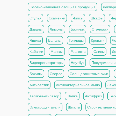
Солено-квашеная овощная продукция
Деклар
Стулья
Скамейки
Чипсы
Шкафы
Че
Диваны
Лимоны
Базилик
Стеллажи
Ящики
Бананы
Теплицы
Кровати
Че
Кабачки
Мангал
Реагенты
Сливы
Де
Видеорегистраторы
Ноутбук
Посудомоечн
Бахилы
Сверло
Солнцезащитные очки
Антисептик
Антибактериальное мыло
Лако
Тепловентилятор
Шапка
Антифриз
Тел
Электродвигатели
Шпалы
Строительные к