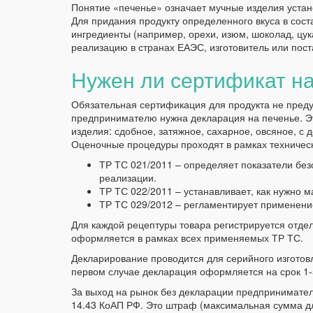
Понятие «печенье» означает мучные изделия уста
Для придания продукту определенного вкуса в сос
ингредиенты (например, орехи, изюм, шоколад, цука
реализацию в странах ЕАЭС, изготовитель или пост
Нужен ли сертификат н
Обязательная сертификация для продукта не преду
предпринимателю нужна декларация на печенье. Эт
изделия: сдобное, затяжное, сахарное, овсяное, с
Оценочные процедуры проходят в рамках техническ
ТР ТС 021/2011 – определяет показатели без
реализации.
ТР ТС 022/2011 – устанавливает, как нужно м
ТР ТС 029/2012 – регламентирует применени
Для каждой рецептуры товара регистрируется отд
оформляется в рамках всех применяемых ТР ТС.
Декларирование проводится для серийного изготовле
первом случае декларация оформляется на срок 1-5
За выход на рынок без декларации предприниматель
14.43 КоАП РФ. Это штраф (максимальная сумма для