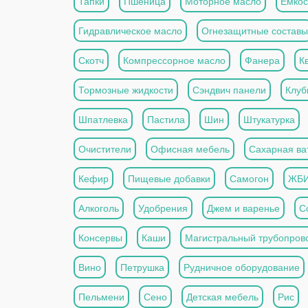
Тапки
Пшеница
Моторное масло
Емкос
Гидравлическое масло
Огнезащитные составы
Скотч
Компрессорное масло
Фанера
К
Тормозные жидкости
Сэндвич панели
Клуб
Шпатлевка
Пастила
Шин
Штукатурка
Очистители
Офисная мебель
Сахарная ва
Кефир
Пищевые добавки
Самогон
ЖБ
Алкоголь
Удобрения
Джем и варенье
С
Консервы
Каши
Магистральный трубопров
Вино
Петрушка
Рудничное оборудование
Пельмени
Сено
Детская мебель
Рис