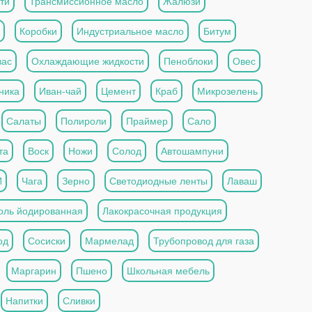
ти
Трансмиссионное масло
Жалюзи
Коробки
Индустриальное масло
Битум
вас
Охлаждающие жидкости
Пеноблоки
Овес
ника
Иван-чай
Цемент
Краб
Микрозелень
Салаты
Полироли
Праймер
Сало
та
Воск
Ножи
Солод
Автошампуни
И
Чага
Зерно
Светодиодные ленты
Лаваш
оль йодированная
Лакокрасочная продукция
од
Сосиски
Мармелад
Трубопровод для газа
Маргарин
Пшено
Школьная мебель
Напитки
Сливки