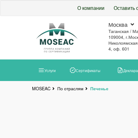
О компании
Оставить 
Москва
Таганская / М
109004, г.Моск
Николоямская, 
4, оф. 601
Услуги
Сертификаты
Деклар
По отраслям
Печенье
MOSEAC