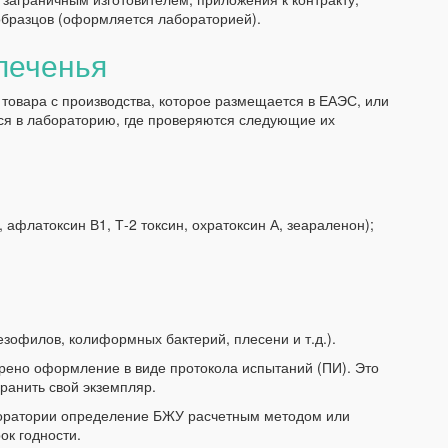
образцов (оформляется лабораторией).
печенья
товара с производства, которое размещается в ЕАЭС, или
ся в лабораторию, где проверяются следующие их
афлатоксин В1, Т-2 токсин, охратоксин А, зеараленон);
зофилов, колиформных бактерий, плесени и т.д.).
рено оформление в виде протокола испытаний (ПИ). Это
ранить свой экземпляр.
боратории определение БЖУ расчетным методом или
ок годности.