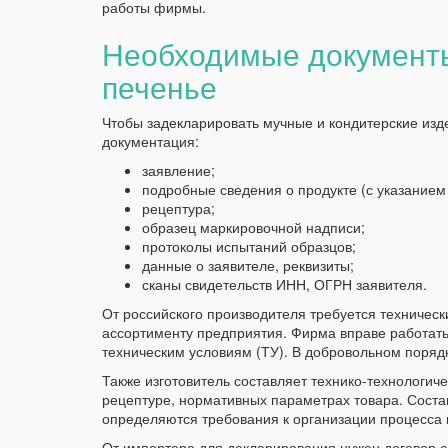
работы фирмы.
Необходимые документы
печенье
Чтобы задекларировать мучные и кондитерские из
документация:
заявление;
подробные сведения о продукте (с указанием
рецептура;
образец маркировочной надписи;
протоколы испытаний образцов;
данные о заявителе, реквизиты;
сканы свидетельств ИНН, ОГРН заявителя.
От российского производителя требуется техническ
ассортименту предприятия. Фирма вправе работать
техническим условиям (ТУ). В добровольном поряд
Также изготовитель составляет технико-технологиче
рецептуре, нормативных параметрах товара. Состав
определяются требования к организации процесса 
От импортера для декларирования нужен договор с 