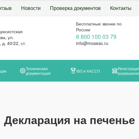
отзыв
Новости
Проверка документов
Контакты
Бесплатные звонки по
России
арксистская
8 800 100 03 79
ва, ул.
д. 40/22, ст.
info@moseac.ru
Техническая
Регистраци
ации
ISO и ХАССП
документация
разрешени
Декларация на печенье