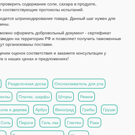
проверить содержание соли, сахара в продукте,
я соответствующие протоколы испытаний.
водится штрихкодирование товара. Данный шаг нужен для
зины.
 можно оформить добровольный документ - сертификат
изведен на территории РФ и позволяет получить таможенные
дут организованы поставки.
нии оценок соответствия и закажите консультации у
те о наших ценах и предложениях!
Разделочная доска
Ополаскиватель для рта
Чехлы
Платки, шарфы
Шторы
Ремни
алла и дерева
Арбуз
Виноград
Грибы
Груши
Соль
Пироги
Гель лак
Глютен
Раки