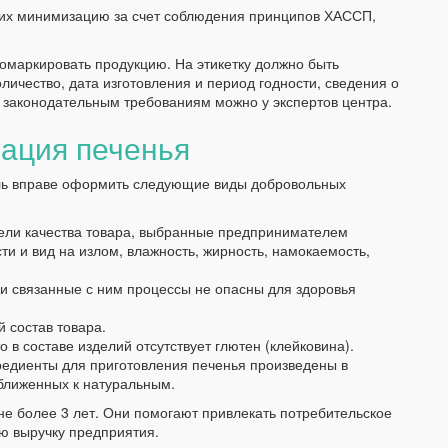
 их минимизацию за счет соблюдения принципов ХАССП,
омаркировать продукцию. На этикетку должно быть
оличество, дата изготовления и период годности, сведения о
е законодательным требованиям можно у экспертов центра.
ация печенья
ль вправе оформить следующие виды добровольных
тели качества товара, выбранные предпринимателем
сти и вид на излом, влажность, жирность, намокаемость,
 и связанные с ним процессы не опасны для здоровья
 состав товара.
в составе изделий отсутствует глютен (клейковина).
редиенты для приготовления печенья произведены в
иближенных к натуральным.
е более 3 лет. Они помогают привлекать потребительское
ую выручку предприятия.