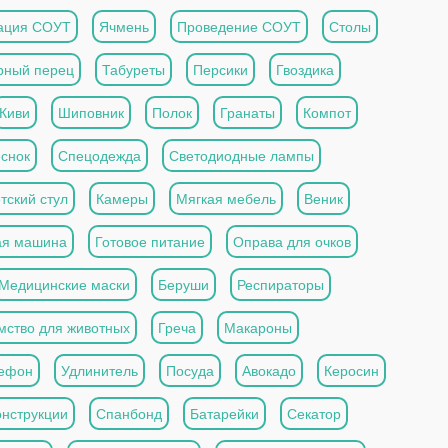
ация СОУТ
Ячмень
Проведение СОУТ
Столы
рный перец
Табуреты
Персики
Гвоздика
Киви
Шиповник
Полок
Гранаты
Компот
снок
Спецодежда
Светодиодные лампы
тский стул
Камеры
Мягкая мебель
Веник
ая машина
Готовое питание
Оправа для очков
Медицинские маски
Беруши
Респираторы
мство для животных
Греча
Макароны
ефон
Удлинитель
Посуда
Авокадо
Керосин
онструкции
Спанбонд
Батарейки
Секатор