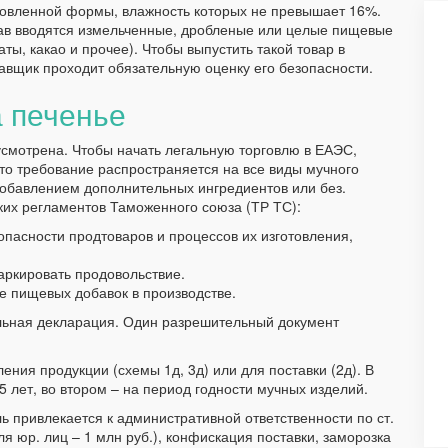
новленной формы, влажность которых не превышает 16%.
тав вводятся измельченные, дробленые или целые пищевые
ты, какао и прочее). Чтобы выпустить такой товар в
авщик проходит обязательную оценку его безопасности.
а печенье
смотрена. Чтобы начать легальную торговлю в ЕАЭС,
о требование распространяется на все виды мучного
 добавлением дополнительных ингредиентов или без.
их регламентов Таможенного союза (ТР ТС):
опасности продтоваров и процессов их изготовления,
аркировать продовольствие.
е пищевых добавок в производстве.
ельная декларация. Один разрешительный документ
ния продукции (схемы 1д, 3д) или для поставки (2д). В
 лет, во втором – на период годности мучных изделий.
 привлекается к административной ответственности по ст.
 юр. лиц – 1 млн руб.), конфискация поставки, заморозка