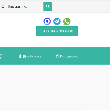
On-line заявка
ЗАКАЗАТЬ ЗВОНОК
я и
Для бизнеса
По отраслям
я