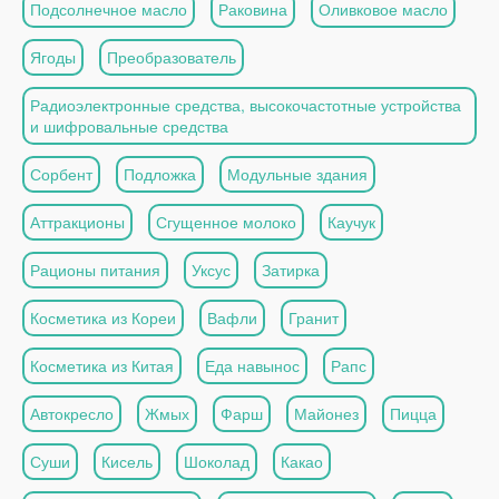
Подсолнечное масло
Раковина
Оливковое масло
Ягоды
Преобразователь
Радиоэлектронные средства, высокочастотные устройства
и шифровальные средства
Сорбент
Подложка
Модульные здания
Аттракционы
Сгущенное молоко
Каучук
Рационы питания
Уксус
Затирка
Косметика из Кореи
Вафли
Гранит
Косметика из Китая
Еда навынос
Рапс
Автокресло
Жмых
Фарш
Майонез
Пицца
Суши
Кисель
Шоколад
Какао