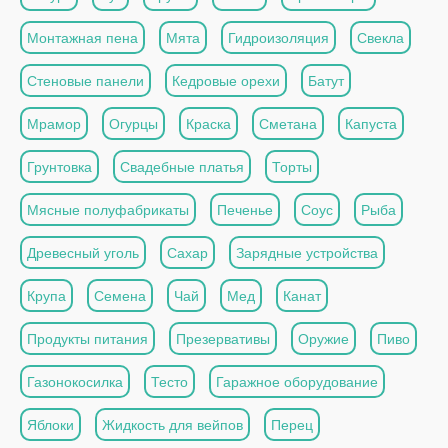
Монтажная пена
Мята
Гидроизоляция
Свекла
Стеновые панели
Кедровые орехи
Батут
Мрамор
Огурцы
Краска
Сметана
Капуста
Грунтовка
Свадебные платья
Торты
Мясные полуфабрикаты
Печенье
Соус
Рыба
Древесный уголь
Сахар
Зарядные устройства
Крупа
Семена
Чай
Мед
Канат
Продукты питания
Презервативы
Оружие
Пиво
Газонокосилка
Тесто
Гаражное оборудование
Яблоки
Жидкость для вейпов
Перец