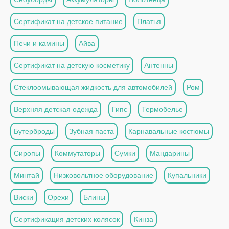
Сертификат на детское питание
Платья
Печи и камины
Айва
Сертификат на детскую косметику
Антенны
Стеклоомывающая жидкость для автомобилей
Ром
Верхняя детская одежда
Гипс
Термобелье
Бутерброды
Зубная паста
Карнавальные костюмы
Сиропы
Коммутаторы
Сумки
Мандарины
Минтай
Низковольтное оборудование
Купальники
Виски
Орехи
Блины
Сертификация детских колясок
Кинза