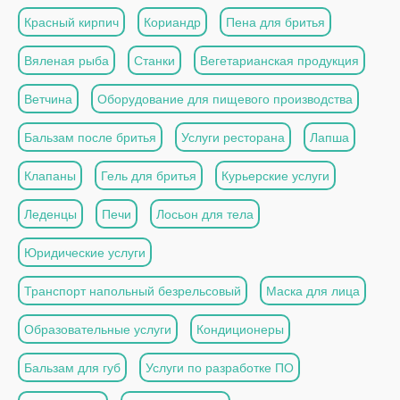
Красный кирпич
Кориандр
Пена для бритья
Вяленая рыба
Станки
Вегетарианская продукция
Ветчина
Оборудование для пищевого производства
Бальзам после бритья
Услуги ресторана
Лапша
Клапаны
Гель для бритья
Курьерские услуги
Леденцы
Печи
Лосьон для тела
Юридические услуги
Транспорт напольный безрельсовый
Маска для лица
Образовательные услуги
Кондиционеры
Бальзам для губ
Услуги по разработке ПО