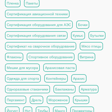
Пленка
Пакеты
Сертификация авиационной техники
Сертификация оборудования для АЭС
Бочки
Сертификация оборудования связи
Кумыс
Бутылки
Сертификат на сварочное оборудование
Мясо птицы
Флаконы
Спортивное оборудование
Витрина
Мешки для мусора
Арахисовая паста
Одежда для спорта
Контейнеры
Арахис
Одноразовые стаканчики
Баклажаны
Арматура
Пергамент
Дрель
Мороженое
Крышки
Йогурт
Нут
Трубы
Манго
Прожекторы