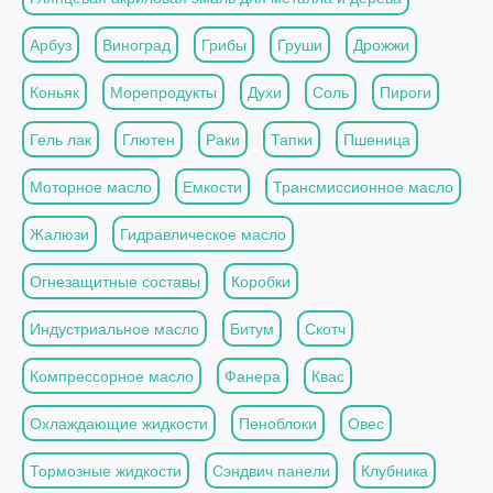
Арбуз
Виноград
Грибы
Груши
Дрожжи
Коньяк
Морепродукты
Духи
Соль
Пироги
Гель лак
Глютен
Раки
Тапки
Пшеница
Моторное масло
Емкости
Трансмиссионное масло
Жалюзи
Гидравлическое масло
Огнезащитные составы
Коробки
Индустриальное масло
Битум
Скотч
Компрессорное масло
Фанера
Квас
Охлаждающие жидкости
Пеноблоки
Овес
Тормозные жидкости
Сэндвич панели
Клубника