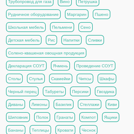
Трубопровод для газа
Вино
Петрушка
Рудничное оборудование
Маргарин
Пшено
Школьная мебель
Пельмени
Сено
Детская мебель
Рис
Напитки
Сливки
Солено-квашеная овощная продукция
Декларация СОУТ
Ячмень
Проведение СОУТ
Столы
Стулья
Скамейки
Чипсы
Шкафы
Черный перец
Табуреты
Персики
Гвоздика
Диваны
Лимоны
Базилик
Стеллажи
Киви
Шиповник
Полок
Гранаты
Компот
Ящики
Бананы
Теплицы
Кровати
Чеснок