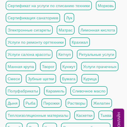
Сертификат на услуги по списанию техники
Морковь
Сертификация санаториев
Лук
Электронные сигареты
Матрас
Лимонная кислота
Услуги по ремонту оргтехники
Крахмал
Услуги салона красоты
Кетчуп
Ритуальные услуги
Манная крупа
Творог
Кунжут
Услуги прачечных
Смеси
Зубные щетки
Бумага
Курица
Полуфабрикаты
Карамель
Сливочное масло
Дыня
Рыба
Пирожки
Растворы
Желатин
МЫ ОНЛАЙН
Теплоизоляционные материалы
Каскетки
Тыква