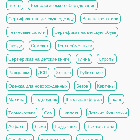
Болты
Технологическое оборудование
Сертификат на детскую одежду
Водонагреватели
Резиновые сапоги
Сертификат на детскую обувь
Гвозди
Самокат
Теплообменники
Сертификат на детские книги
Глина
Стропы
Раскраски
ДСП
Хлопья
Рубильники
Одежда для новорожденных
Бетон
Картины
Малина
Подъемник
Школьная форма
Ткань
Термокружки
Сом
Ниппель
Детские бутылочки
Асфальт
Лыжи
Подгузники
Выключатели
Сноуборды
Аккумуляторы
Полотенца