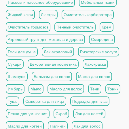
Насосы и насосное оборудование
Мебельные ткани
Жидкий ключ
Люстры
Очиститель карбюратора
Очиститель тормозов
Пенный очиститель
Крем
Акриловый грунт для металла и дерева
Смородина
Гели для душа
Лак акриловый
Риэлторские услуги
Сухари
Декоративная косметика
Лакокраска
Шампуни
Бальзам для волос
Маска для волос
Имбирь
Мыло
Масло для волос
Тени
Тоник
Тушь
Сыворотка для лица
Подводка для глаз
Пенка для умывания
Скраб
Лак для ногтей
Масло для ногтей
Пилинги
Лак для волос