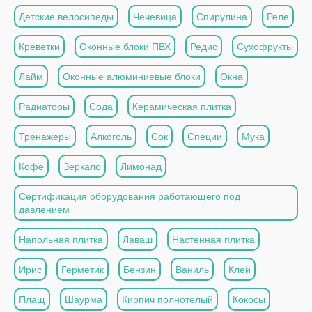
Детские велосипеды
Чечевица
Спирулина
Реле
Креветки
Оконные блоки ПВХ
Редис
Сухофрукты
Лайм
Оконные алюминиевые блоки
Окна
Радиаторы
Сода
Керамическая плитка
Тренажеры
Алкоголь
Сок
Специи
Мука
Кофе
Зеркало
Лимонад
Сертификация оборудования работающего под
давлением
Напольная плитка
Лаваш
Настенная плитка
Ирис
Герметик
Бензин
Ваниль
Клей
Плащ
Шаурма
Кирпич полнотелый
Кокосы