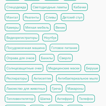
Спецодежда
Светодиодные лампы
Кабачки
Мангал
Реагенты
Сливы
Детский стул
Камеры
Мягкая мебель
Веник
Видеорегистраторы
Ноутбук
Посудомоечная машина
Готовое питание
Оправа для очков
Бахилы
Сверло
Солнцезащитные очки
Медицинские маски
Беруши
Респираторы
Антисептик
Антибактериальное мыло
Лакомство для животных
Греча
Макароны
Тепловентилятор
Шапка
Антифриз
Телефон