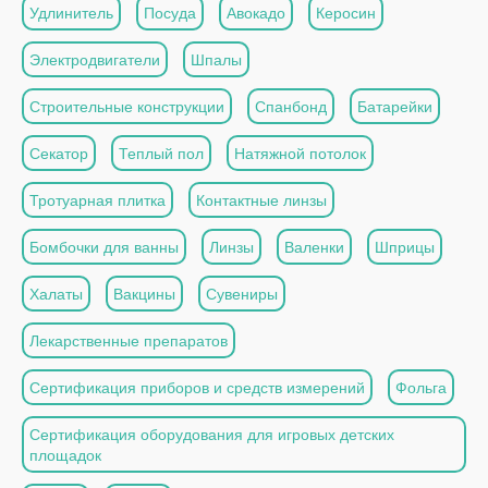
Удлинитель
Посуда
Авокадо
Керосин
Электродвигатели
Шпалы
Строительные конструкции
Спанбонд
Батарейки
Секатор
Теплый пол
Натяжной потолок
Тротуарная плитка
Контактные линзы
Бомбочки для ванны
Линзы
Валенки
Шприцы
Халаты
Вакцины
Сувениры
Лекарственные препаратов
Сертификация приборов и средств измерений
Фольга
Сертификация оборудования для игровых детских
площадок