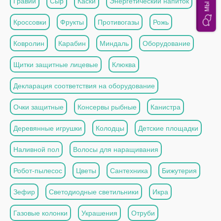
Гравий
Сыр
Каски
Энергетический напиток
Кроссовки
Фрукты
Противогазы
Рожь
Ковролин
Карабин
Миндаль
Оборудование
Щитки защитные лицевые
Клюква
Декларация соответствия на оборудование
Очки защитные
Консервы рыбные
Канистра
Деревянные игрушки
Колодцы
Детские площадки
Наливной пол
Волосы для наращивания
Робот-пылесос
Цветы
Сантехника
Бижутерия
Зефир
Светодиодные светильники
Икра
Газовые колонки
Украшения
Отруби