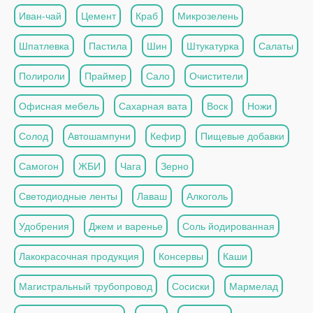
Иван-чай
Цемент
Краб
Микрозелень
Шпатлевка
Пастила
Шин
Штукатурка
Салаты
Полироли
Праймер
Сало
Очистители
Офисная мебель
Сахарная вата
Воск
Ножи
Солод
Автошампуни
Кефир
Пищевые добавки
Самогон
ЖБИ
Чага
Зерно
Светодиодные ленты
Лаваш
Алкоголь
Удобрения
Джем и варенье
Соль йодированная
Лакокрасочная продукция
Консервы
Каши
Магистральный трубопровод
Сосиски
Мармелад