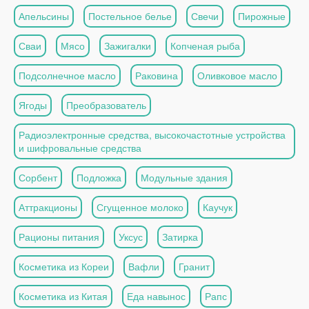
Апельсины
Постельное белье
Свечи
Пирожные
Сваи
Мясо
Зажигалки
Копченая рыба
Подсолнечное масло
Раковина
Оливковое масло
Ягоды
Преобразователь
Радиоэлектронные средства, высокочастотные устройства
и шифровальные средства
Сорбент
Подложка
Модульные здания
Аттракционы
Сгущенное молоко
Каучук
Рационы питания
Уксус
Затирка
Косметика из Кореи
Вафли
Гранит
Косметика из Китая
Еда навынос
Рапс