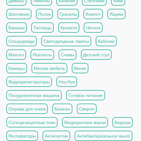
Диваны
Лимоны
Базилик
Стеллажи
Киви
Шиповник
Полок
Гранаты
Компот
Ящики
Бананы
Теплицы
Кровати
Чеснок
Спецодежда
Светодиодные лампы
Кабачки
Мангал
Реагенты
Сливы
Детский стул
Камеры
Мягкая мебель
Веник
Видеорегистраторы
Ноутбук
Посудомоечная машина
Готовое питание
Оправа для очков
Бахилы
Сверло
Солнцезащитные очки
Медицинские маски
Беруши
Респираторы
Антисептик
Антибактериальное мыло