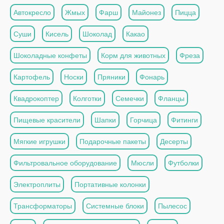
Автокресло
Жмых
Фарш
Майонез
Пицца
Суши
Кисель
Шоколад
Какао
Шоколадные конфеты
Корм для животных
Фреза
Картофель
Носки
Пряники
Фонарь
Квадрокоптер
Колготки
Семечки
Фланцы
Пищевые красители
Шапки
Горчица
Фитинги
Мягкие игрушки
Подарочные пакеты
Десерты
Фильтровальное оборудование
Мюсли
Футболки
Электроплиты
Портативные колонки
Трансформаторы
Системные блоки
Пылесос