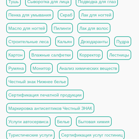
Тушь
Сыворотка для лица
Подводка для глаз
Пенка для умывания
Скраб
Лак для ногтей
Масло для ногтей
Пилинги
Лак для волос
Строительные леса
Кальян
Дезодаранты
Пудра
Картон
Влажные салфетки
Корректор
Лестницы
Румяна
Монитор
Анализ химических веществ
Честный знак Нижнее белье
Сертификация печатной продукции
Маркировка антисептиков Честный ЗНАК
Услуги автосервиса
Белье
Бытовая химия
Туристические услуги
Сертификация услуг гостиниц