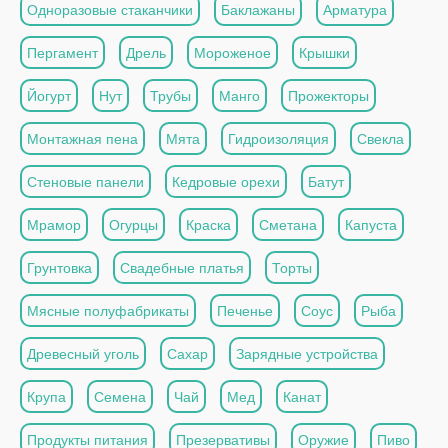
Одноразовые стаканчики
Баклажаны
Арматура
Пергамент
Дрель
Мороженое
Крышки
Йогурт
Нут
Трубы
Манго
Прожекторы
Монтажная пена
Мята
Гидроизоляция
Свекла
Стеновые панели
Кедровые орехи
Батут
Мрамор
Огурцы
Краска
Сметана
Капуста
Грунтовка
Свадебные платья
Торты
Мясные полуфабрикаты
Печенье
Соус
Рыба
Древесный уголь
Сахар
Зарядные устройства
Крупа
Семена
Чай
Мед
Канат
Продукты питания
Презервативы
Оружие
Пиво