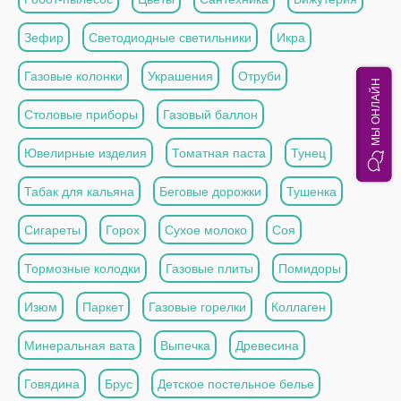
Зефир
Светодиодные светильники
Икра
Газовые колонки
Украшения
Отруби
МЫ ОНЛАЙН
Столовые приборы
Газовый баллон
Ювелирные изделия
Томатная паста
Тунец
Табак для кальяна
Беговые дорожки
Тушенка
Сигареты
Горох
Сухое молоко
Соя
Тормозные колодки
Газовые плиты
Помидоры
Изюм
Паркет
Газовые горелки
Коллаген
Минеральная вата
Выпечка
Древесина
Говядина
Брус
Детское постельное белье