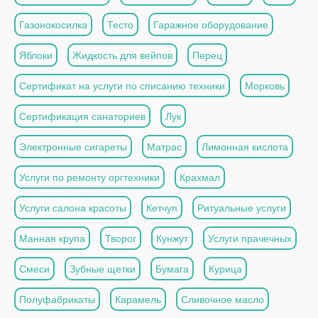
Газонокосилка
Тесто
Гаражное оборудование
Яблоки
Жидкость для вейпов
Перец
Сертификат на услуги по списанию техники
Морковь
Сертификация санаториев
Лук
Электронные сигареты
Матрас
Лимонная кислота
Услуги по ремонту оргтехники
Крахмал
Услуги салона красоты
Кетчуп
Ритуальные услуги
Манная крупа
Творог
Кунжут
Услуги прачечных
Смеси
Зубные щетки
Бумага
Курица
Полуфабрикаты
Карамель
Сливочное масло