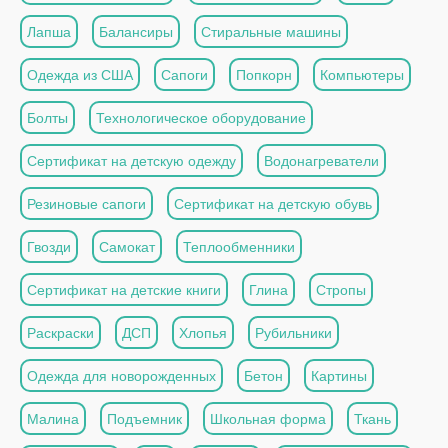
Лапша
Балансиры
Стиральные машины
Одежда из США
Сапоги
Попкорн
Компьютеры
Болты
Технологическое оборудование
Сертификат на детскую одежду
Водонагреватели
Резиновые сапоги
Сертификат на детскую обувь
Гвозди
Самокат
Теплообменники
Сертификат на детские книги
Глина
Стропы
Раскраски
ДСП
Хлопья
Рубильники
Одежда для новорожденных
Бетон
Картины
Малина
Подъемник
Школьная форма
Ткань