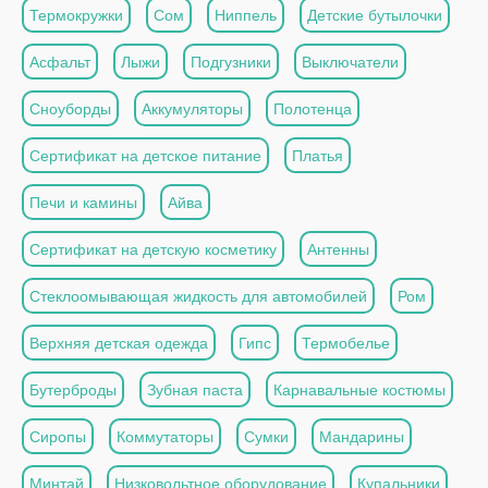
Термокружки
Сом
Ниппель
Детские бутылочки
Асфальт
Лыжи
Подгузники
Выключатели
Сноуборды
Аккумуляторы
Полотенца
Сертификат на детское питание
Платья
Печи и камины
Айва
Сертификат на детскую косметику
Антенны
Стеклоомывающая жидкость для автомобилей
Ром
Верхняя детская одежда
Гипс
Термобелье
Бутерброды
Зубная паста
Карнавальные костюмы
Сиропы
Коммутаторы
Сумки
Мандарины
Минтай
Низковольтное оборудование
Купальники