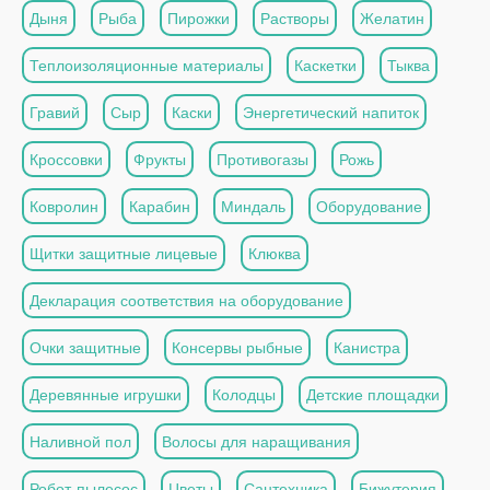
Дыня
Рыба
Пирожки
Растворы
Желатин
Теплоизоляционные материалы
Каскетки
Тыква
Гравий
Сыр
Каски
Энергетический напиток
Кроссовки
Фрукты
Противогазы
Рожь
Ковролин
Карабин
Миндаль
Оборудование
Щитки защитные лицевые
Клюква
Декларация соответствия на оборудование
Очки защитные
Консервы рыбные
Канистра
Деревянные игрушки
Колодцы
Детские площадки
Наливной пол
Волосы для наращивания
Робот-пылесос
Цветы
Сантехника
Бижутерия