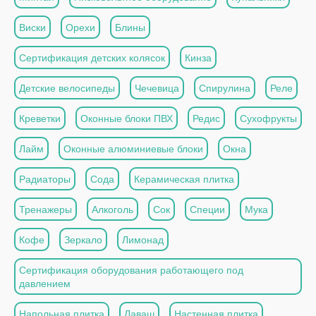
Виски
Орехи
Блины
Сертификация детских колясок
Кинза
Детские велосипеды
Чечевица
Спирулина
Реле
Креветки
Оконные блоки ПВХ
Редис
Сухофрукты
Лайм
Оконные алюминиевые блоки
Окна
Радиаторы
Сода
Керамическая плитка
Тренажеры
Алкоголь
Сок
Специи
Мука
Кофе
Зеркало
Лимонад
Сертификация оборудования работающего под
давлением
Напольная плитка
Лаваш
Настенная плитка