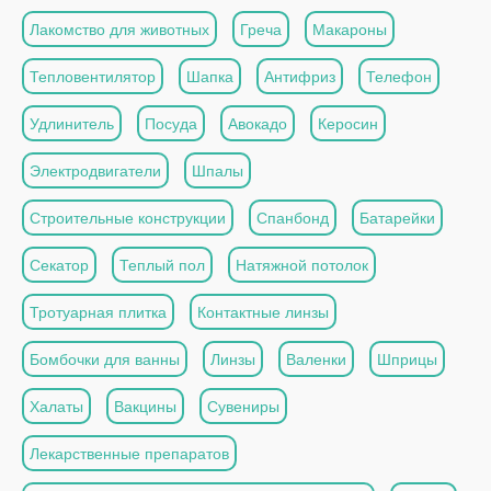
Лакомство для животных
Греча
Макароны
Тепловентилятор
Шапка
Антифриз
Телефон
Удлинитель
Посуда
Авокадо
Керосин
Электродвигатели
Шпалы
Строительные конструкции
Спанбонд
Батарейки
Секатор
Теплый пол
Натяжной потолок
Тротуарная плитка
Контактные линзы
Бомбочки для ванны
Линзы
Валенки
Шприцы
Халаты
Вакцины
Сувениры
Лекарственные препаратов