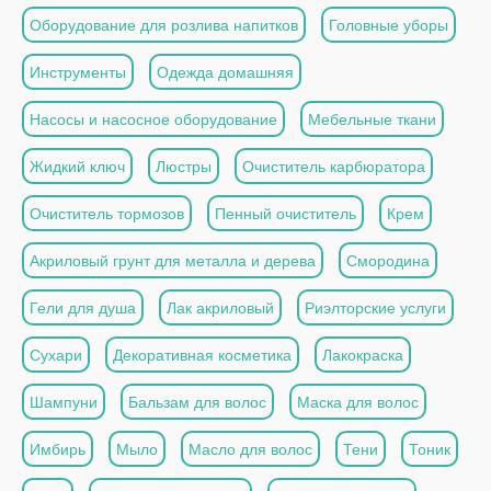
Оборудование для розлива напитков
Головные уборы
Инструменты
Одежда домашняя
Насосы и насосное оборудование
Мебельные ткани
Жидкий ключ
Люстры
Очиститель карбюратора
Очиститель тормозов
Пенный очиститель
Крем
Акриловый грунт для металла и дерева
Смородина
Гели для душа
Лак акриловый
Риэлторские услуги
Сухари
Декоративная косметика
Лакокраска
Шампуни
Бальзам для волос
Маска для волос
Имбирь
Мыло
Масло для волос
Тени
Тоник