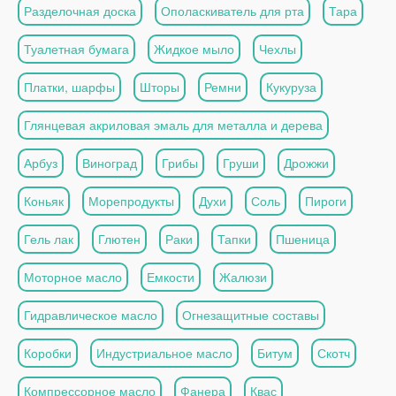
Разделочная доска
Ополаскиватель для рта
Тара
Туалетная бумага
Жидкое мыло
Чехлы
Платки, шарфы
Шторы
Ремни
Кукуруза
Глянцевая акриловая эмаль для металла и дерева
Арбуз
Виноград
Грибы
Груши
Дрожжи
Коньяк
Морепродукты
Духи
Соль
Пироги
Гель лак
Глютен
Раки
Тапки
Пшеница
Моторное масло
Емкости
Жалюзи
Гидравлическое масло
Огнезащитные составы
Коробки
Индустриальное масло
Битум
Скотч
Компрессорное масло
Фанера
Квас