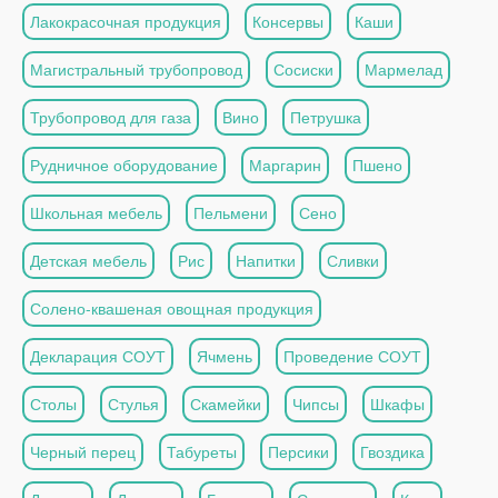
Лакокрасочная продукция
Консервы
Каши
Магистральный трубопровод
Сосиски
Мармелад
Трубопровод для газа
Вино
Петрушка
Рудничное оборудование
Маргарин
Пшено
Школьная мебель
Пельмени
Сено
Детская мебель
Рис
Напитки
Сливки
Солено-квашеная овощная продукция
Декларация СОУТ
Ячмень
Проведение СОУТ
Столы
Стулья
Скамейки
Чипсы
Шкафы
Черный перец
Табуреты
Персики
Гвоздика