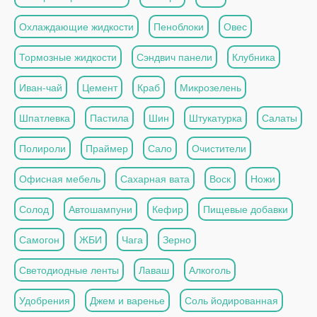
Охлаждающие жидкости
Пеноблоки
Овес
Тормозные жидкости
Сэндвич панели
Клубника
Иван-чай
Цемент
Краб
Микрозелень
Шпатлевка
Пастила
Шин
Штукатурка
Салаты
Полироли
Праймер
Сало
Очистители
Офисная мебель
Сахарная вата
Воск
Ножи
Солод
Автошампуни
Кефир
Пищевые добавки
Самогон
ЖБИ
Чага
Зерно
Светодиодные ленты
Лаваш
Алкоголь
Удобрения
Джем и варенье
Соль йодированная