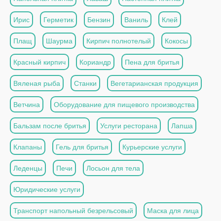
Ирис
Герметик
Бензин
Ваниль
Клей
Плащ
Шаурма
Кирпич полнотелый
Кокосы
Красный кирпич
Кориандр
Пена для бритья
Вяленая рыба
Станки
Вегетарианская продукция
Ветчина
Оборудование для пищевого производства
Бальзам после бритья
Услуги ресторана
Лапша
Клапаны
Гель для бритья
Курьерские услуги
Леденцы
Печи
Лосьон для тела
Юридические услуги
Транспорт напольный безрельсовый
Маска для лица