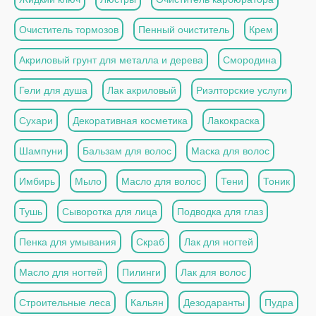
Очиститель тормозов
Пенный очиститель
Крем
Акриловый грунт для металла и дерева
Смородина
Гели для душа
Лак акриловый
Риэлторские услуги
Сухари
Декоративная косметика
Лакокраска
Шампуни
Бальзам для волос
Маска для волос
Имбирь
Мыло
Масло для волос
Тени
Тоник
Тушь
Сыворотка для лица
Подводка для глаз
Пенка для умывания
Скраб
Лак для ногтей
Масло для ногтей
Пилинги
Лак для волос
Строительные леса
Кальян
Дезодаранты
Пудра