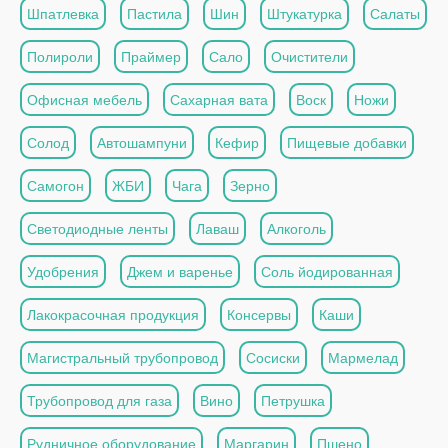
Шпатлевка
Пастила
Шин
Штукатурка
Салаты
Полироли
Праймер
Сало
Очистители
Офисная мебель
Сахарная вата
Воск
Ножи
Солод
Автошампуни
Кефир
Пищевые добавки
Самогон
ЖБИ
Чага
Зерно
Светодиодные ленты
Лаваш
Алкоголь
Удобрения
Джем и варенье
Соль йодированная
Лакокрасочная продукция
Консервы
Каши
Магистральный трубопровод
Сосиски
Мармелад
Трубопровод для газа
Вино
Петрушка
Рудничное оборудование
Маргарин
Пшено