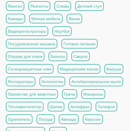
Мангал
Реагенты
Сливы
Детский стул
Камеры
Мягкая мебель
Веник
Видеорегистраторы
Ноутбук
Посудомоечная машина
Готовое питание
Оправа для очков
Бахилы
Сверло
Солнцезащитные очки
Медицинские маски
Беруши
Респираторы
Антисептик
Антибактериальное мыло
Лакомство для животных
Греча
Макароны
Тепловентилятор
Шапка
Антифриз
Телефон
Удлинитель
Посуда
Авокадо
Керосин