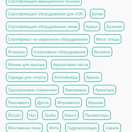
Сертификация авиационной техники
Сертификация оборудования для АЭС
Бочки
Сертификация оборудования связи
Кумыс
Бутылки
Сертификат на сварочное оборудование
Мясо птицы
Флаконы
Спортивное оборудование
Витрина
Мешки для мусора
Арахисовая паста
Одежда для спорта
Контейнеры
Арахис
Одноразовые стаканчики
Баклажаны
Арматура
Пергамент
Дрель
Мороженое
Крышки
Йогурт
Нут
Трубы
Манго
Прожекторы
Монтажная пена
Мята
Гидроизоляция
Свекла