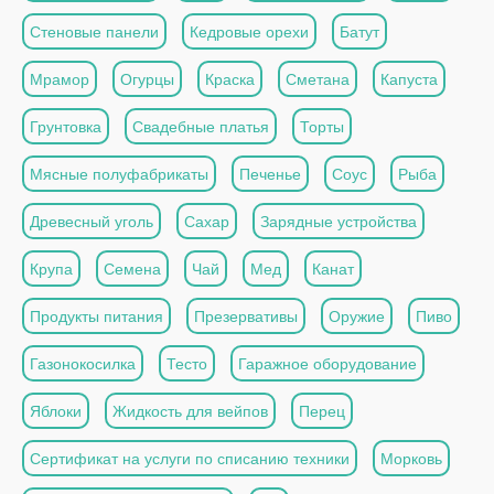
Стеновые панели
Кедровые орехи
Батут
Мрамор
Огурцы
Краска
Сметана
Капуста
Грунтовка
Свадебные платья
Торты
Мясные полуфабрикаты
Печенье
Соус
Рыба
Древесный уголь
Сахар
Зарядные устройства
Крупа
Семена
Чай
Мед
Канат
Продукты питания
Презервативы
Оружие
Пиво
Газонокосилка
Тесто
Гаражное оборудование
Яблоки
Жидкость для вейпов
Перец
Сертификат на услуги по списанию техники
Морковь