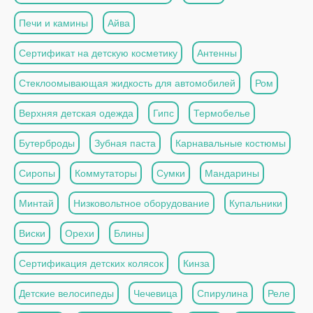
Печи и камины
Айва
Сертификат на детскую косметику
Антенны
Стеклоомывающая жидкость для автомобилей
Ром
Верхняя детская одежда
Гипс
Термобелье
Бутерброды
Зубная паста
Карнавальные костюмы
Сиропы
Коммутаторы
Сумки
Мандарины
Минтай
Низковольтное оборудование
Купальники
Виски
Орехи
Блины
Сертификация детских колясок
Кинза
Детские велосипеды
Чечевица
Спирулина
Реле