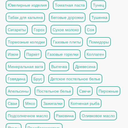
Ювелирные изделия
Томатная паста
Тунец
Табак для кальяна
Беговые дорожки
Тушенка
Сигареты
Горох
Сухое молоко
Соя
Тормозные колодки
Газовые плиты
Помидоры
Изюм
Паркет
Газовые горелки
Коллаген
Минеральная вата
Выпечка
Древесина
Говядина
Брус
Детское постельное белье
Апельсины
Постельное белье
Свечи
Пирожные
Сваи
Мясо
Зажигалки
Копченая рыба
Подсолнечное масло
Раковина
Оливковое масло
Ягоды
Преобразователь