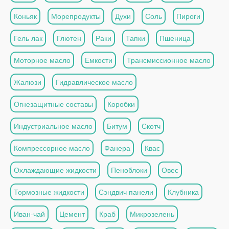
Коньяк
Морепродукты
Духи
Соль
Пироги
Гель лак
Глютен
Раки
Тапки
Пшеница
Моторное масло
Емкости
Трансмиссионное масло
Жалюзи
Гидравлическое масло
Огнезащитные составы
Коробки
Индустриальное масло
Битум
Скотч
Компрессорное масло
Фанера
Квас
Охлаждающие жидкости
Пеноблоки
Овес
Тормозные жидкости
Сэндвич панели
Клубника
Иван-чай
Цемент
Краб
Микрозелень