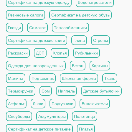
Сертификат на детскую одежду
Водонагреватели
Резиновые сапоги
Сертификат на детскую обувь
Гвозди
Самокат
Теплообменники
Сертификат на детские книги
Глина
Стропы
Раскраски
ДСП
Хлопья
Рубильники
Одежда для новорожденных
Бетон
Картины
Малина
Подъемник
Школьная форма
Ткань
Термокружки
Сом
Ниппель
Детские бутылочки
Асфальт
Лыжи
Подгузники
Выключатели
Сноуборды
Аккумуляторы
Полотенца
Сертификат на детское питание
Платья