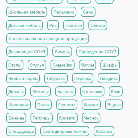
Школьная мебель
Пельмени
Сено
Детская мебель
Рис
Напитки
Сливки
Солено-квашеная овощная продукция
Декларация СОУТ
Ячмень
Проведение СОУТ
Столы
Стулья
Скамейки
Чипсы
Шкафы
Черный перец
Табуреты
Персики
Гвоздика
Диваны
Лимоны
Базилик
Стеллажи
Киви
Шиповник
Полок
Гранаты
Компот
Ящики
Бананы
Теплицы
Кровати
Чеснок
Спецодежда
Светодиодные лампы
Кабачки