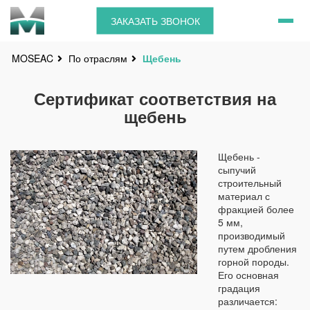
ЗАКАЗАТЬ ЗВОНОК
По отраслям
Щебень
MOSEAC
Сертификат соответствия на
щебень
Щебень -
сыпучий
строительный
материал с
фракцией более
5 мм,
производимый
путем дробления
горной породы.
Его основная
градация
различается: