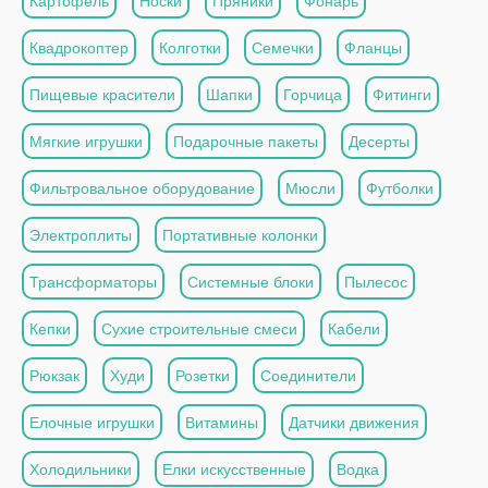
Картофель
Носки
Пряники
Фонарь
Квадрокоптер
Колготки
Семечки
Фланцы
Пищевые красители
Шапки
Горчица
Фитинги
Мягкие игрушки
Подарочные пакеты
Десерты
Фильтровальное оборудование
Мюсли
Футболки
Электроплиты
Портативные колонки
Трансформаторы
Системные блоки
Пылесос
Кепки
Сухие строительные смеси
Кабели
Рюкзак
Худи
Розетки
Соединители
Елочные игрушки
Витамины
Датчики движения
Холодильники
Елки искусственные
Водка