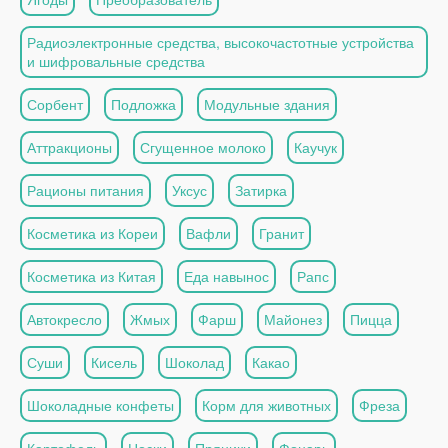
Радиоэлектронные средства, высокочастотные устройства
и шифровальные средства
Сорбент
Подложка
Модульные здания
Аттракционы
Сгущенное молоко
Каучук
Рационы питания
Уксус
Затирка
Косметика из Кореи
Вафли
Гранит
Косметика из Китая
Еда навынос
Рапс
Автокресло
Жмых
Фарш
Майонез
Пицца
Суши
Кисель
Шоколад
Какао
Шоколадные конфеты
Корм для животных
Фреза