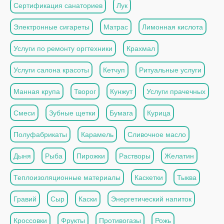
Сертификация санаториев
Лук
Электронные сигареты
Матрас
Лимонная кислота
Услуги по ремонту оргтехники
Крахмал
Услуги салона красоты
Кетчуп
Ритуальные услуги
Манная крупа
Творог
Кунжут
Услуги прачечных
Смеси
Зубные щетки
Бумага
Курица
Полуфабрикаты
Карамель
Сливочное масло
Дыня
Рыба
Пирожки
Растворы
Желатин
Теплоизоляционные материалы
Каскетки
Тыква
Гравий
Сыр
Каски
Энергетический напиток
Кроссовки
Фрукты
Противогазы
Рожь