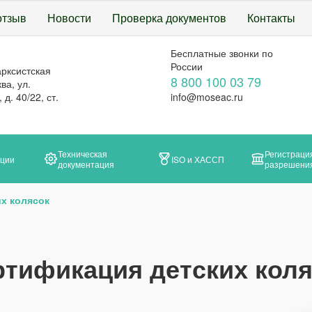
отзыв
Новости
Проверка документов
Контакты
Бесплатные звонки по
России
арксистская
8 800 100 03 79
ва, ул.
д. 40/22, ст.
info@moseac.ru
Техническая
Регистраци
ации
ISO и ХАССП
документация
разрешени
х колясок
ртификация детских коля