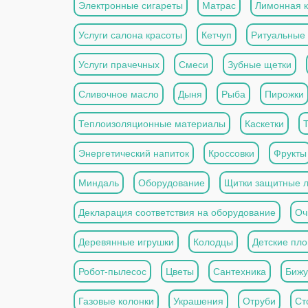
Электронные сигареты
Матрас
Лимонная к
Услуги салона красоты
Кетчуп
Ритуальные 
Услуги прачечных
Смеси
Зубные щетки
Сливочное масло
Дыня
Рыба
Пирожки
Теплоизоляционные материалы
Каскетки
Энергетический напиток
Кроссовки
Фрукты
Миндаль
Оборудование
Щитки защитные 
Декларация соответствия на оборудование
Оч
Деревянные игрушки
Колодцы
Детские пл
Робот-пылесос
Цветы
Сантехника
Бижу
Газовые колонки
Украшения
Отруби
Ст