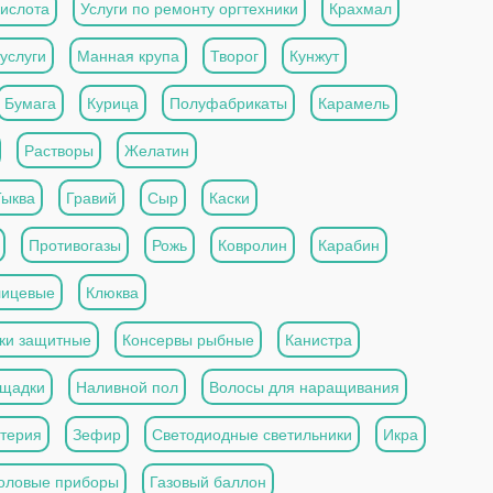
ислота
Услуги по ремонту оргтехники
Крахмал
услуги
Манная крупа
Творог
Кунжут
Бумага
Курица
Полуфабрикаты
Карамель
Растворы
Желатин
Тыква
Гравий
Сыр
Каски
Противогазы
Рожь
Ковролин
Карабин
лицевые
Клюква
ки защитные
Консервы рыбные
Канистра
ощадки
Наливной пол
Волосы для наращивания
терия
Зефир
Светодиодные светильники
Икра
оловые приборы
Газовый баллон