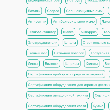
Видеорегистраторы
Ноутбук
Посудомоечн
Бахилы
Сверло
Солнцезащитные очки
Антисептик
Антибактериальное мыло
Лако
Тепловентилятор
Шапка
Антифриз
Тел
Электродвигатели
Шпалы
Строительные к
Теплый пол
Натяжной потолок
Тротуарная
Линзы
Валенки
Шприцы
Халаты
Ва
Сертификация приборов и средств измерений
Сертификация оборудования для игровых детски
Сертификация авиационной техники
Сертифи
Сертификация оборудования связи
Кумыс