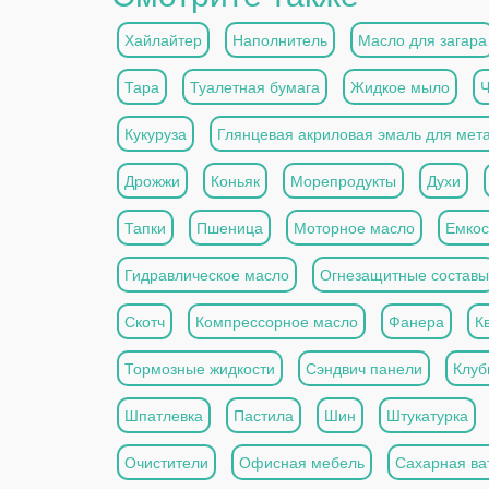
Хайлайтер
Наполнитель
Масло для загара
Тара
Туалетная бумага
Жидкое мыло
Кукуруза
Глянцевая акриловая эмаль для мет
Дрожжи
Коньяк
Морепродукты
Духи
Тапки
Пшеница
Моторное масло
Емкос
Гидравлическое масло
Огнезащитные составы
Скотч
Компрессорное масло
Фанера
К
Тормозные жидкости
Сэндвич панели
Клуб
Шпатлевка
Пастила
Шин
Штукатурка
Очистители
Офисная мебель
Сахарная ва