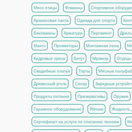
Мясо птицы
Флаконы
Спортивное оборудо
Арахисовая паста
Одежда для спорта
Кон
Баклажаны
Арматура
Пергамент
Дрель
Манго
Прожекторы
Монтажная пена
Мя
Кедровые орехи
Батут
Мрамор
Огурцы
Свадебные платья
Торты
Мясные полуфаб
Древесный уголь
Сахар
Зарядные устройс
Продукты питания
Презервативы
Оружие
Гаражное оборудование
Яблоки
Жидкость 
Сертификат на услуги по списанию техники
Мо