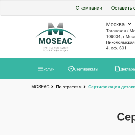
О компании
Оставить 
Москва
Таганская / М
109004, г.Моск
Николоямская, 
4, оф. 601
Услуги
Сертификаты
Деклар
По отраслям
Сертификация детски
MOSEAC
Се