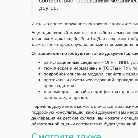
соответствие требованиям механическ
другое.
И только после получение протокола с положител
Еще один важный момент – это выбор схемы оценки
такие схемы, как 4с, 3с, 2с и 1с. Для всех схем тр
также, в некоторых случаях, ревизия производстве
От заявителя потребуются такие документы, как
регистрационные сведения – ОГРН, ИНН, устав
технические и нормативные (ГОСТы и ТУ), по
подробное описание модели, свойств и харак
протоколы и отчеты исследований, проведен
производителя;
для импорта – инвойс, сертификаты страны-и
на поставку и прочее.
Перечень документов может отличаться в зависимо
подробную консультацию, какой документ вам необ
декларация на детские коляски, вы можете у спе
обязательной оценки соответствия будет успешной
Смотрите также