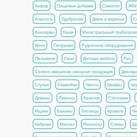
Кефир
Пищевые добавки
Самогон
ЖБ
Алкоголь
Удобрения
Джем и варенье
С
Консервы
Каши
Магистральный трубопров
Вино
Петрушка
Рудничное оборудование
Пельмени
Сено
Детская мебель
Рис
Солено-квашеная овощная продукция
Деклар
Стулья
Скамейки
Чипсы
Шкафы
Че
Диваны
Лимоны
Базилик
Стеллажи
Ящики
Бананы
Теплицы
Кровати
Че
Кабачки
Мангал
Реагенты
Сливы
Де