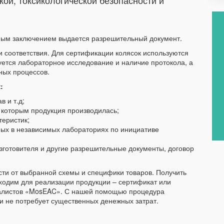
ой, токсикологической безопасности и
ьным заключением выдается разрешительный документ.
 соответствия. Для сертификации колясок используются
ебуется лабораторное исследование и наличие протокола, а
нных процессов.
:
 и т.д;
 которым продукция производилась;
теристик;
ных в независимых лабораториях по инициативе
зготовителя и другие разрешительные документы, договор
сти от выбранной схемы и специфики товаров. Получить
ходим для реализации продукции – сертификат или
циалистов «MosEAC». С нашей помощью процедура
 и не потребует существенных денежных затрат.