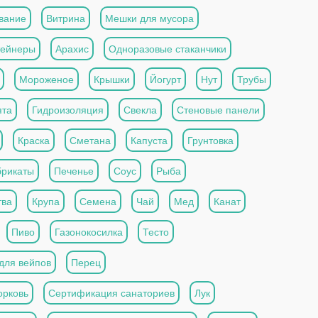
вание
Витрина
Мешки для мусора
тейнеры
Арахис
Одноразовые стаканчики
Мороженое
Крышки
Йогурт
Нут
Трубы
та
Гидроизоляция
Свекла
Стеновые панели
Краска
Сметана
Капуста
Грунтовка
рикаты
Печенье
Соус
Рыба
тва
Крупа
Семена
Чай
Мед
Канат
Пиво
Газонокосилка
Тесто
для вейпов
Перец
рковь
Сертификация санаториев
Лук