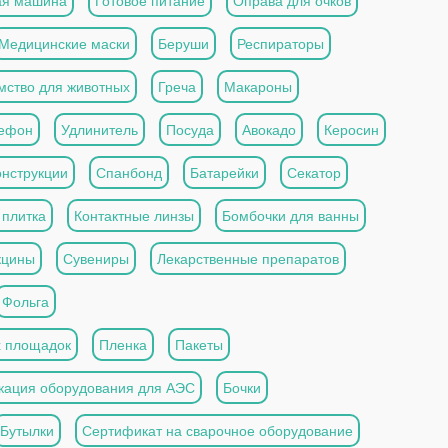
ая машина
Готовое питание
Оправа для очков
Медицинские маски
Беруши
Респираторы
мство для животных
Греча
Макароны
ефон
Удлинитель
Посуда
Авокадо
Керосин
онструкции
Спанбонд
Батарейки
Секатор
 плитка
Контактные линзы
Бомбочки для ванны
кцины
Сувениры
Лекарственные препаратов
Фольга
х площадок
Пленка
Пакеты
кация оборудования для АЭС
Бочки
Бутылки
Сертификат на сварочное оборудование