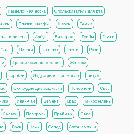
Разделочная доска
Ополаскиватель для рта
Чехлы
Платки, шарфы
Шторы
Ремни
алла и дерева
Арбуз
Виноград
Грибы
Груши
Соль
Пироги
Гель лак
Глютен
Раки
ти
Трансмиссионное масло
Жалюзи
Коробки
Индустриальное масло
Битум
вас
Охлаждающие жидкости
Пеноблоки
Овес
ника
Иван-чай
Цемент
Краб
Микрозелень
Салаты
Полироли
Праймер
Сало
та
Воск
Ножи
Солод
Автошампуни