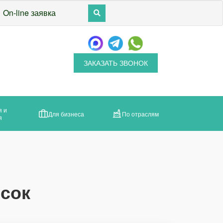
On-line заявка
ЗАКАЗАТЬ ЗВОНОК
я и
Для бизнеса
По отраслям
я
сок