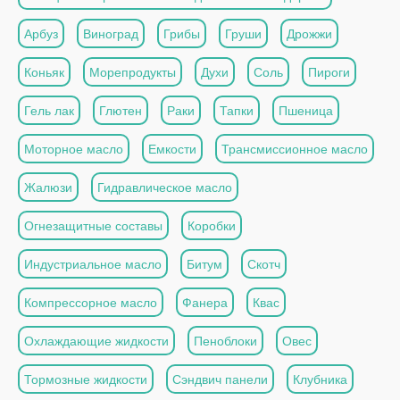
Арбуз
Виноград
Грибы
Груши
Дрожжи
Коньяк
Морепродукты
Духи
Соль
Пироги
Гель лак
Глютен
Раки
Тапки
Пшеница
Моторное масло
Емкости
Трансмиссионное масло
Жалюзи
Гидравлическое масло
Огнезащитные составы
Коробки
Индустриальное масло
Битум
Скотч
Компрессорное масло
Фанера
Квас
Охлаждающие жидкости
Пеноблоки
Овес
Тормозные жидкости
Сэндвич панели
Клубника