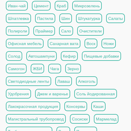
Иван-чай
Цемент
Краб
Микрозелень
Шпатлевка
Пастила
Шин
Штукатурка
Салаты
Полироли
Праймер
Сало
Очистители
Офисная мебель
Сахарная вата
Воск
Ножи
Солод
Автошампуни
Кефир
Пищевые добавки
Самогон
ЖБИ
Чага
Зерно
Светодиодные ленты
Лаваш
Алкоголь
Удобрения
Джем и варенье
Соль йодированная
Лакокрасочная продукция
Консервы
Каши
Магистральный трубопровод
Сосиски
Мармелад