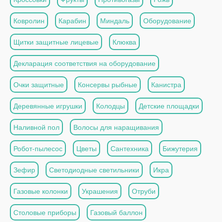
Ковролин
Карабин
Миндаль
Оборудование
Щитки защитные лицевые
Клюква
Декларация соответствия на оборудование
Очки защитные
Консервы рыбные
Канистра
Деревянные игрушки
Колодцы
Детские площадки
Наливной пол
Волосы для наращивания
Робот-пылесос
Цветы
Сантехника
Бижутерия
Зефир
Светодиодные светильники
Икра
Газовые колонки
Украшения
Отруби
Столовые приборы
Газовый баллон