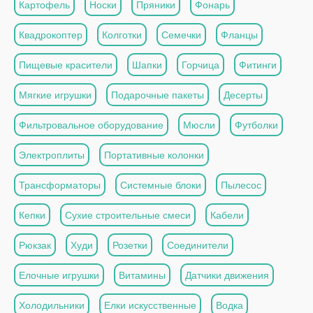
Картофель
Носки
Пряники
Фонарь
Квадрокоптер
Колготки
Семечки
Фланцы
Пищевые красители
Шапки
Горчица
Фитинги
Мягкие игрушки
Подарочные пакеты
Десерты
Фильтровальное оборудование
Мюсли
Футболки
Электроплиты
Портативные колонки
Трансформаторы
Системные блоки
Пылесос
Кепки
Сухие строительные смеси
Кабели
Рюкзак
Худи
Розетки
Соединители
Елочные игрушки
Витамины
Датчики движения
Холодильники
Елки искусственные
Водка