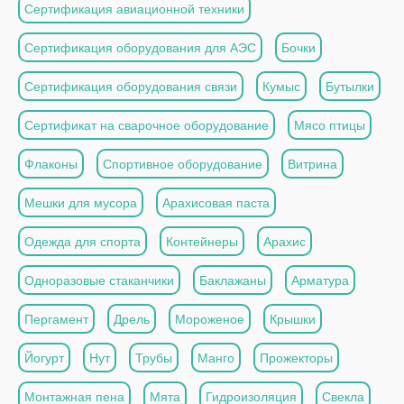
Сертификация авиационной техники
Сертификация оборудования для АЭС
Бочки
Сертификация оборудования связи
Кумыс
Бутылки
Сертификат на сварочное оборудование
Мясо птицы
Флаконы
Спортивное оборудование
Витрина
Мешки для мусора
Арахисовая паста
Одежда для спорта
Контейнеры
Арахис
Одноразовые стаканчики
Баклажаны
Арматура
Пергамент
Дрель
Мороженое
Крышки
Йогурт
Нут
Трубы
Манго
Прожекторы
Монтажная пена
Мята
Гидроизоляция
Свекла