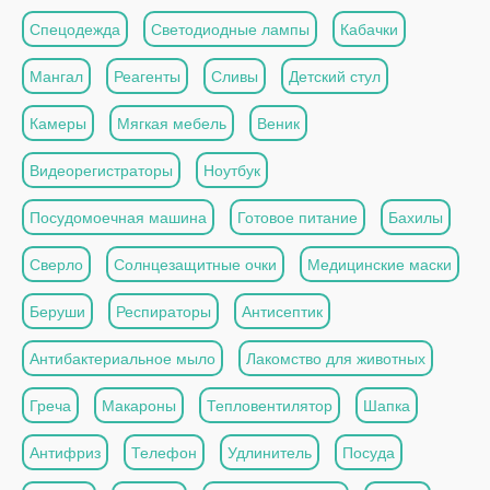
Спецодежда
Светодиодные лампы
Кабачки
Мангал
Реагенты
Сливы
Детский стул
Камеры
Мягкая мебель
Веник
Видеорегистраторы
Ноутбук
Посудомоечная машина
Готовое питание
Бахилы
Сверло
Солнцезащитные очки
Медицинские маски
Беруши
Респираторы
Антисептик
Антибактериальное мыло
Лакомство для животных
Греча
Макароны
Тепловентилятор
Шапка
Антифриз
Телефон
Удлинитель
Посуда