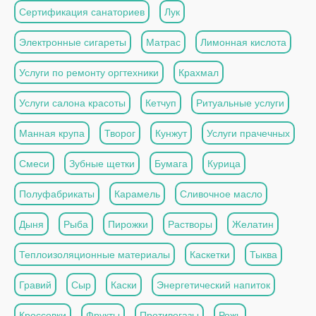
Сертификация санаториев
Лук
Электронные сигареты
Матрас
Лимонная кислота
Услуги по ремонту оргтехники
Крахмал
Услуги салона красоты
Кетчуп
Ритуальные услуги
Манная крупа
Творог
Кунжут
Услуги прачечных
Смеси
Зубные щетки
Бумага
Курица
Полуфабрикаты
Карамель
Сливочное масло
Дыня
Рыба
Пирожки
Растворы
Желатин
Теплоизоляционные материалы
Каскетки
Тыква
Гравий
Сыр
Каски
Энергетический напиток
Кроссовки
Фрукты
Противогазы
Рожь