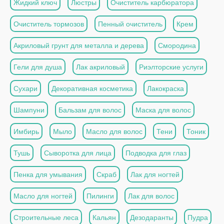
Жидкий ключ
Люстры
Очиститель карбюратора
Очиститель тормозов
Пенный очиститель
Крем
Акриловый грунт для металла и дерева
Смородина
Гели для душа
Лак акриловый
Риэлторские услуги
Сухари
Декоративная косметика
Лакокраска
Шампуни
Бальзам для волос
Маска для волос
Имбирь
Мыло
Масло для волос
Тени
Тоник
Тушь
Сыворотка для лица
Подводка для глаз
Пенка для умывания
Скраб
Лак для ногтей
Масло для ногтей
Пилинги
Лак для волос
Строительные леса
Кальян
Дезодаранты
Пудра