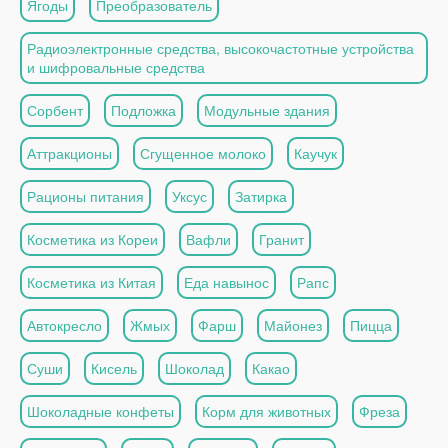
Ягоды
Преобразователь
Радиоэлектронные средства, высокочастотные устройства
и шифровальные средства
Сорбент
Подложка
Модульные здания
Аттракционы
Сгущенное молоко
Каучук
Рационы питания
Уксус
Затирка
Косметика из Кореи
Вафли
Гранит
Косметика из Китая
Еда навынос
Рапс
Автокресло
Жмых
Фарш
Майонез
Пицца
Суши
Кисель
Шоколад
Какао
Шоколадные конфеты
Корм для животных
Фреза