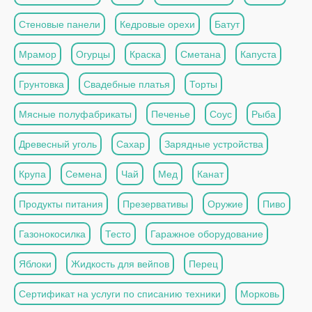
Стеновые панели
Кедровые орехи
Батут
Мрамор
Огурцы
Краска
Сметана
Капуста
Грунтовка
Свадебные платья
Торты
Мясные полуфабрикаты
Печенье
Соус
Рыба
Древесный уголь
Сахар
Зарядные устройства
Крупа
Семена
Чай
Мед
Канат
Продукты питания
Презервативы
Оружие
Пиво
Газонокосилка
Тесто
Гаражное оборудование
Яблоки
Жидкость для вейпов
Перец
Сертификат на услуги по списанию техники
Морковь