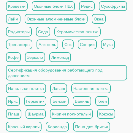
Креветки
Оконные блоки ПВХ
Редис
Сухофрукты
Лайм
Оконные алюминиевые блоки
Окна
Радиаторы
Сода
Керамическая плитка
Тренажеры
Алкоголь
Сок
Специи
Мука
Кофе
Зеркало
Лимонад
Сертификация оборудования работающего под
давлением
Напольная плитка
Лаваш
Настенная плитка
Ирис
Герметик
Бензин
Ваниль
Клей
Плащ
Шаурма
Кирпич полнотелый
Кокосы
Красный кирпич
Кориандр
Пена для бритья