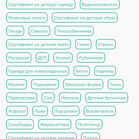
Сертификат на детскую одежду
Водонагреватели
Резиновые сапоги
Сертификат на детскую обувь
Гвозди
Самокат
Теплообменники
Сертификат на детские книги
Глина
Стропы
Раскраски
ДСП
Хлопья
Рубильники
Одежда для новорожденных
Бетон
Картины
Малина
Подъемник
Школьная форма
Ткань
Термокружки
Сом
Ниппель
Детские бутылочки
Асфальт
Лыжи
Подгузники
Выключатели
Сноуборды
Аккумуляторы
Полотенца
Сертификат на детское питание
Платья