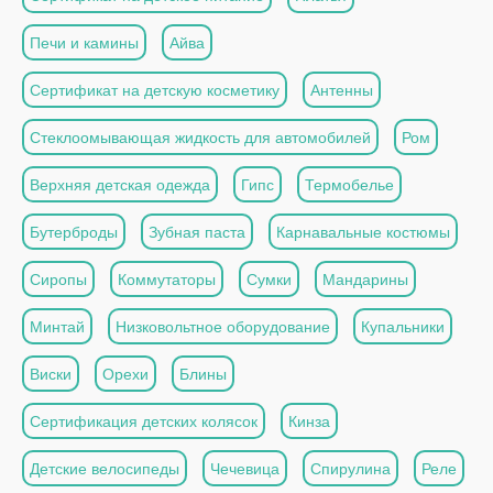
Печи и камины
Айва
Сертификат на детскую косметику
Антенны
Стеклоомывающая жидкость для автомобилей
Ром
Верхняя детская одежда
Гипс
Термобелье
Бутерброды
Зубная паста
Карнавальные костюмы
Сиропы
Коммутаторы
Сумки
Мандарины
Минтай
Низковольтное оборудование
Купальники
Виски
Орехи
Блины
Сертификация детских колясок
Кинза
Детские велосипеды
Чечевица
Спирулина
Реле