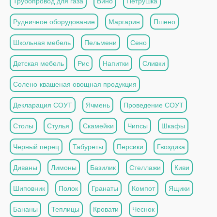
Трубопровод для газа
Вино
Петрушка
Рудничное оборудование
Маргарин
Пшено
Школьная мебель
Пельмени
Сено
Детская мебель
Рис
Напитки
Сливки
Солено-квашеная овощная продукция
Декларация СОУТ
Ячмень
Проведение СОУТ
Столы
Стулья
Скамейки
Чипсы
Шкафы
Черный перец
Табуреты
Персики
Гвоздика
Диваны
Лимоны
Базилик
Стеллажи
Киви
Шиповник
Полок
Гранаты
Компот
Ящики
Бананы
Теплицы
Кровати
Чеснок