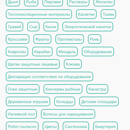
Дыня
Рыба
Пирожки
Растворы
Желатин
Теплоизоляционные материалы
Каскетки
Тыква
Гравий
Сыр
Каски
Энергетический напиток
Кроссовки
Фрукты
Противогазы
Рожь
Ковролин
Карабин
Миндаль
Оборудование
Щитки защитные лицевые
Клюква
Декларация соответствия на оборудование
Очки защитные
Консервы рыбные
Канистра
Деревянные игрушки
Колодцы
Детские площадки
Наливной пол
Волосы для наращивания
Робот-пылесос
Цветы
Сантехника
Бижутерия