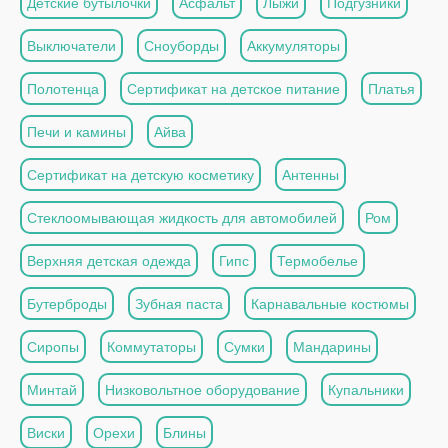
Детские бутылочки
Асфальт
Лыжи
Подгузники
Выключатели
Сноуборды
Аккумуляторы
Полотенца
Сертификат на детское питание
Платья
Печи и камины
Айва
Сертификат на детскую косметику
Антенны
Стеклоомывающая жидкость для автомобилей
Ром
Верхняя детская одежда
Гипс
Термобелье
Бутерброды
Зубная паста
Карнавальные костюмы
Сиропы
Коммутаторы
Сумки
Мандарины
Минтай
Низковольтное оборудование
Купальники
Виски
Орехи
Блины