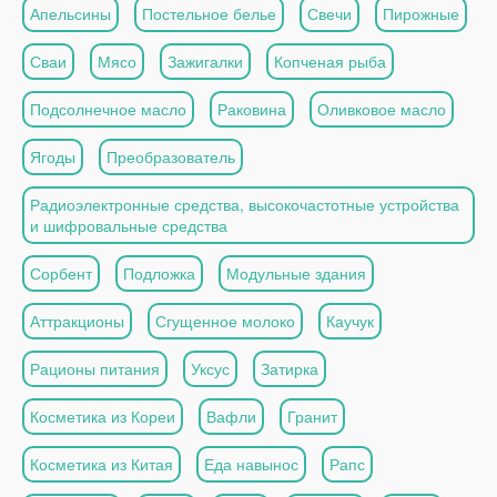
Апельсины
Постельное белье
Свечи
Пирожные
Сваи
Мясо
Зажигалки
Копченая рыба
Подсолнечное масло
Раковина
Оливковое масло
Ягоды
Преобразователь
Радиоэлектронные средства, высокочастотные устройства
и шифровальные средства
Сорбент
Подложка
Модульные здания
Аттракционы
Сгущенное молоко
Каучук
Рационы питания
Уксус
Затирка
Косметика из Кореи
Вафли
Гранит
Косметика из Китая
Еда навынос
Рапс