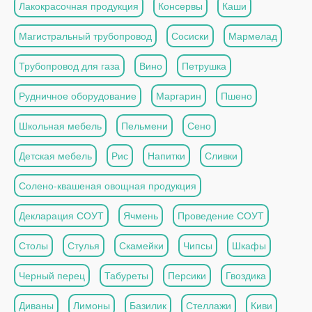
Лакокрасочная продукция
Консервы
Каши
Магистральный трубопровод
Сосиски
Мармелад
Трубопровод для газа
Вино
Петрушка
Рудничное оборудование
Маргарин
Пшено
Школьная мебель
Пельмени
Сено
Детская мебель
Рис
Напитки
Сливки
Солено-квашеная овощная продукция
Декларация СОУТ
Ячмень
Проведение СОУТ
Столы
Стулья
Скамейки
Чипсы
Шкафы
Черный перец
Табуреты
Персики
Гвоздика
Диваны
Лимоны
Базилик
Стеллажи
Киви