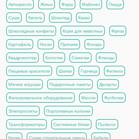
Автокресло
Жмых
Фарш
Майонез
Пицца
Суши
Кисель
Шоколад
Какао
Шоколадные конфеты
Корм для животных
Фреза
Картофель
Носки
Пряники
Фонарь
Квадрокоптер
Колготки
Семечки
Фланцы
Пищевые красители
Шапки
Горчица
Фитинги
Мягкие игрушки
Подарочные пакеты
Десерты
Фильтровальное оборудование
Мюсли
Футболки
Электроплиты
Портативные колонки
Трансформаторы
Системные блоки
Пылесос
Кепки
Сухие строительные смеси
Кабели