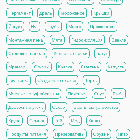
Пергамент
Дрель
Мороженое
Крышки
Йогурт
Нут
Трубы
Манго
Прожекторы
Монтажная пена
Мята
Гидроизоляция
Свекла
Стеновые панели
Кедровые орехи
Батут
Мрамор
Огурцы
Краска
Сметана
Капуста
Грунтовка
Свадебные платья
Торты
Мясные полуфабрикаты
Печенье
Соус
Рыба
Древесный уголь
Сахар
Зарядные устройства
Крупа
Семена
Чай
Мед
Канат
Продукты питания
Презервативы
Оружие
Пиво