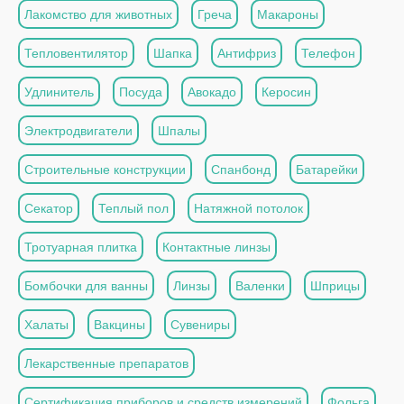
Лакомство для животных
Греча
Макароны
Тепловентилятор
Шапка
Антифриз
Телефон
Удлинитель
Посуда
Авокадо
Керосин
Электродвигатели
Шпалы
Строительные конструкции
Спанбонд
Батарейки
Секатор
Теплый пол
Натяжной потолок
Тротуарная плитка
Контактные линзы
Бомбочки для ванны
Линзы
Валенки
Шприцы
Халаты
Вакцины
Сувениры
Лекарственные препаратов
Сертификация приборов и средств измерений
Фольга