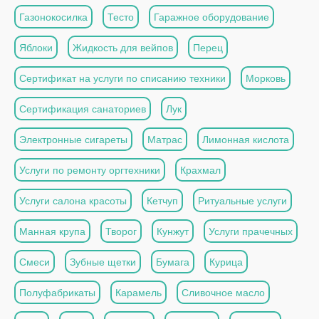
Газонокосилка
Тесто
Гаражное оборудование
Яблоки
Жидкость для вейпов
Перец
Сертификат на услуги по списанию техники
Морковь
Сертификация санаториев
Лук
Электронные сигареты
Матрас
Лимонная кислота
Услуги по ремонту оргтехники
Крахмал
Услуги салона красоты
Кетчуп
Ритуальные услуги
Манная крупа
Творог
Кунжут
Услуги прачечных
Смеси
Зубные щетки
Бумага
Курица
Полуфабрикаты
Карамель
Сливочное масло