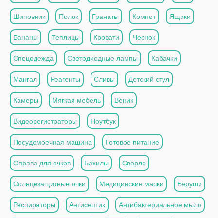
Шиповник
Полок
Гранаты
Компот
Ящики
Бананы
Теплицы
Кровати
Чеснок
Спецодежда
Светодиодные лампы
Кабачки
Мангал
Реагенты
Сливы
Детский стул
Камеры
Мягкая мебель
Веник
Видеорегистраторы
Ноутбук
Посудомоечная машина
Готовое питание
Оправа для очков
Бахилы
Сверло
Солнцезащитные очки
Медицинские маски
Беруши
Респираторы
Антисептик
Антибактериальное мыло