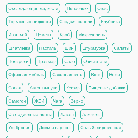
Охлаждающие жидкости
Пеноблоки
Овес
Тормозные жидкости
Сэндвич панели
Клубника
Иван-чай
Цемент
Краб
Микрозелень
Шпатлевка
Пастила
Шин
Штукатурка
Салаты
Полироли
Праймер
Сало
Очистители
Офисная мебель
Сахарная вата
Воск
Ножи
Солод
Автошампуни
Кефир
Пищевые добавки
Самогон
ЖБИ
Чага
Зерно
Светодиодные ленты
Лаваш
Алкоголь
Удобрения
Джем и варенье
Соль йодированная