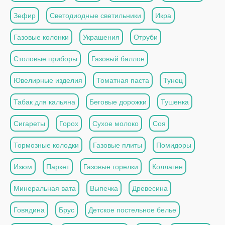
Зефир
Светодиодные светильники
Икра
Газовые колонки
Украшения
Отруби
Столовые приборы
Газовый баллон
Ювелирные изделия
Томатная паста
Тунец
Табак для кальяна
Беговые дорожки
Тушенка
Сигареты
Горох
Сухое молоко
Соя
Тормозные колодки
Газовые плиты
Помидоры
Изюм
Паркет
Газовые горелки
Коллаген
Минеральная вата
Выпечка
Древесина
Говядина
Брус
Детское постельное белье