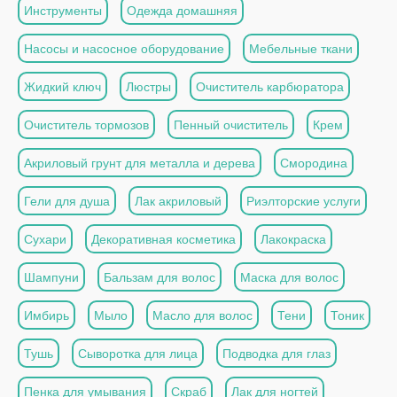
Инструменты
Одежда домашняя
Насосы и насосное оборудование
Мебельные ткани
Жидкий ключ
Люстры
Очиститель карбюратора
Очиститель тормозов
Пенный очиститель
Крем
Акриловый грунт для металла и дерева
Смородина
Гели для душа
Лак акриловый
Риэлторские услуги
Сухари
Декоративная косметика
Лакокраска
Шампуни
Бальзам для волос
Маска для волос
Имбирь
Мыло
Масло для волос
Тени
Тоник
Тушь
Сыворотка для лица
Подводка для глаз
Пенка для умывания
Скраб
Лак для ногтей