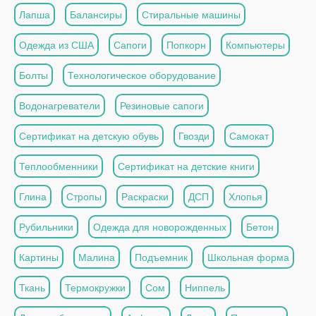
Лапша
Балансиры
Стиральные машины
Одежда из США
Сапоги
Попкорн
Компьютеры
Болты
Технологическое оборудование
Водонагреватели
Резиновые сапоги
Сертификат на детскую обувь
Гвозди
Самокат
Теплообменники
Сертификат на детские книги
Глина
Стропы
Раскраски
ДСП
Хлопья
Рубильники
Одежда для новорожденных
Бетон
Картины
Малина
Подъемник
Школьная форма
Ткань
Термокружки
Сом
Ниппель