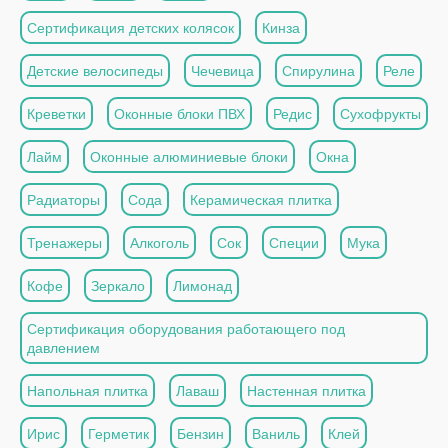
Сертификация детских колясок
Кинза
Детские велосипеды
Чечевица
Спирулина
Реле
Креветки
Оконные блоки ПВХ
Редис
Сухофрукты
Лайм
Оконные алюминиевые блоки
Окна
Радиаторы
Сода
Керамическая плитка
Тренажеры
Алкоголь
Сок
Специи
Мука
Кофе
Зеркало
Лимонад
Сертификация оборудования работающего под
давлением
Напольная плитка
Лаваш
Настенная плитка
Ирис
Герметик
Бензин
Ваниль
Клей