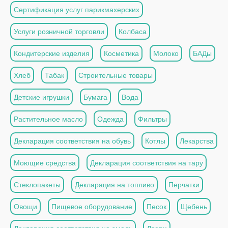
Сертификация услуг парикмахерских
Услуги розничной торговли
Колбаса
Кондитерские изделия
Косметика
Молоко
БАДы
Хлеб
Табак
Строительные товары
Детские игрушки
Бумага
Вода
Растительное масло
Одежда
Фильтры
Декларация соответствия на обувь
Котлы
Лекарства
Моющие средства
Декларация соответствия на тару
Стеклопакеты
Декларация на топливо
Перчатки
Овощи
Пищевое оборудование
Песок
Щебень