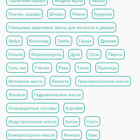
Туалетная бумага
Жидкое мыло
Чехлы
Платки, шарфы
Шторы
Ремни
Кукуруза
Глянцевая акриловая эмаль для металла и дерева
Арбуз
Виноград
Грибы
Груши
Дрожжи
Коньяк
Морепродукты
Духи
Соль
Пироги
Гель лак
Глютен
Раки
Тапки
Пшеница
Моторное масло
Емкости
Трансмиссионное масло
Жалюзи
Гидравлическое масло
Огнезащитные составы
Коробки
Индустриальное масло
Битум
Скотч
Компрессорное масло
Фанера
Квас