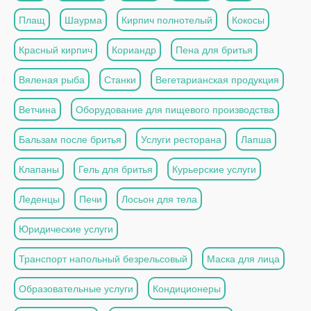
Плащ
Шаурма
Кирпич полнотелый
Кокосы
Красный кирпич
Кориандр
Пена для бритья
Вяленая рыба
Станки
Вегетарианская продукция
Ветчина
Оборудование для пищевого производства
Бальзам после бритья
Услуги ресторана
Лапша
Клапаны
Гель для бритья
Курьерские услуги
Леденцы
Печи
Лосьон для тела
Юридические услуги
Транспорт напольный безрельсовый
Маска для лица
Образовательные услуги
Кондиционеры