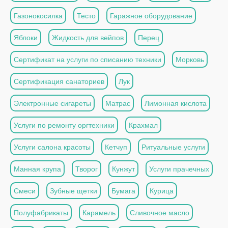
Газонокосилка
Тесто
Гаражное оборудование
Яблоки
Жидкость для вейпов
Перец
Сертификат на услуги по списанию техники
Морковь
Сертификация санаториев
Лук
Электронные сигареты
Матрас
Лимонная кислота
Услуги по ремонту оргтехники
Крахмал
Услуги салона красоты
Кетчуп
Ритуальные услуги
Манная крупа
Творог
Кунжут
Услуги прачечных
Смеси
Зубные щетки
Бумага
Курица
Полуфабрикаты
Карамель
Сливочное масло