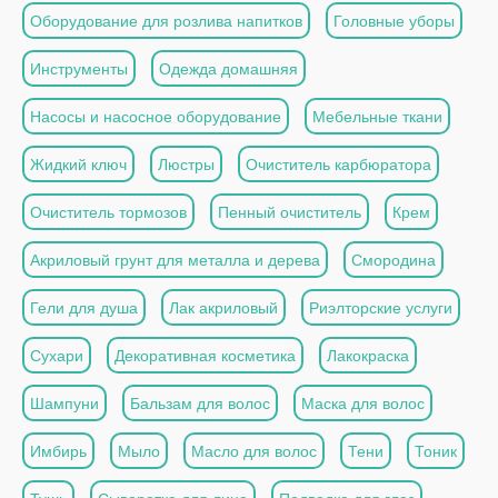
Оборудование для розлива напитков
Головные уборы
Инструменты
Одежда домашняя
Насосы и насосное оборудование
Мебельные ткани
Жидкий ключ
Люстры
Очиститель карбюратора
Очиститель тормозов
Пенный очиститель
Крем
Акриловый грунт для металла и дерева
Смородина
Гели для душа
Лак акриловый
Риэлторские услуги
Сухари
Декоративная косметика
Лакокраска
Шампуни
Бальзам для волос
Маска для волос
Имбирь
Мыло
Масло для волос
Тени
Тоник