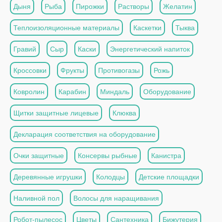
Дыня
Рыба
Пирожки
Растворы
Желатин
Теплоизоляционные материалы
Каскетки
Тыква
Гравий
Сыр
Каски
Энергетический напиток
Кроссовки
Фрукты
Противогазы
Рожь
Ковролин
Карабин
Миндаль
Оборудование
Щитки защитные лицевые
Клюква
Декларация соответствия на оборудование
Очки защитные
Консервы рыбные
Канистра
Деревянные игрушки
Колодцы
Детские площадки
Наливной пол
Волосы для наращивания
Робот-пылесос
Цветы
Сантехника
Бижутерия