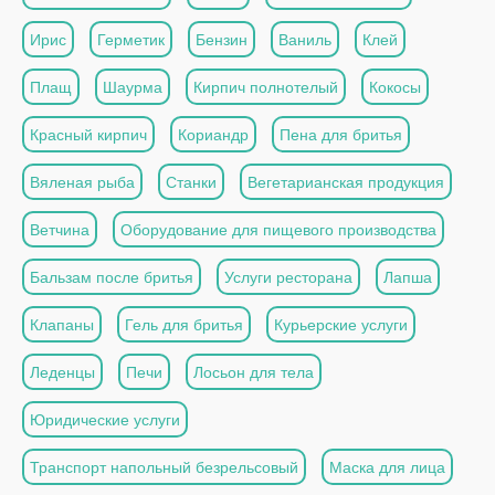
Ирис
Герметик
Бензин
Ваниль
Клей
Плащ
Шаурма
Кирпич полнотелый
Кокосы
Красный кирпич
Кориандр
Пена для бритья
Вяленая рыба
Станки
Вегетарианская продукция
Ветчина
Оборудование для пищевого производства
Бальзам после бритья
Услуги ресторана
Лапша
Клапаны
Гель для бритья
Курьерские услуги
Леденцы
Печи
Лосьон для тела
Юридические услуги
Транспорт напольный безрельсовый
Маска для лица