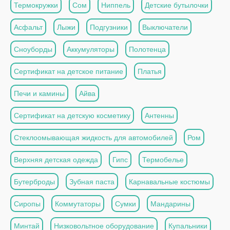
Термокружки
Сом
Ниппель
Детские бутылочки
Асфальт
Лыжи
Подгузники
Выключатели
Сноуборды
Аккумуляторы
Полотенца
Сертификат на детское питание
Платья
Печи и камины
Айва
Сертификат на детскую косметику
Антенны
Стеклоомывающая жидкость для автомобилей
Ром
Верхняя детская одежда
Гипс
Термобелье
Бутерброды
Зубная паста
Карнавальные костюмы
Сиропы
Коммутаторы
Сумки
Мандарины
Минтай
Низковольтное оборудование
Купальники