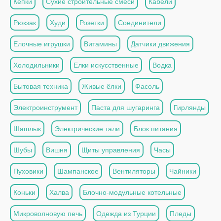
Кепки
Сухие строительные смеси
Кабели
Рюкзак
Худи
Розетки
Соединители
Елочные игрушки
Витамины
Датчики движения
Холодильники
Елки искусственные
Водка
Бытовая техника
Живые ёлки
Фасоль
Электроинструмент
Паста для шугаринга
Гирлянды
Шашлык
Электрические тали
Блок питания
Шубы
Вишня
Щиты управления
Часы
Пуховики
Шампанское
Вентиляторы
Чайники
Коньки
Халва
Блочно-модульные котельные
Микроволновую печь
Одежда из Турции
Пледы