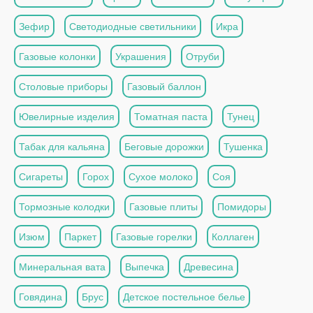
Зефир
Светодиодные светильники
Икра
Газовые колонки
Украшения
Отруби
Столовые приборы
Газовый баллон
Ювелирные изделия
Томатная паста
Тунец
Табак для кальяна
Беговые дорожки
Тушенка
Сигареты
Горох
Сухое молоко
Соя
Тормозные колодки
Газовые плиты
Помидоры
Изюм
Паркет
Газовые горелки
Коллаген
Минеральная вата
Выпечка
Древесина
Говядина
Брус
Детское постельное белье