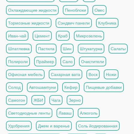
Охлаждающие жидкости
Пеноблоки
Овес
Тормозные жидкости
Сэндвич панели
Клубника
Иван-чай
Цемент
Краб
Микрозелень
Шпатлевка
Пастила
Шин
Штукатурка
Салаты
Полироли
Праймер
Сало
Очистители
Офисная мебель
Сахарная вата
Воск
Ножи
Солод
Автошампуни
Кефир
Пищевые добавки
Самогон
ЖБИ
Чага
Зерно
Светодиодные ленты
Лаваш
Алкоголь
Удобрения
Джем и варенье
Соль йодированная