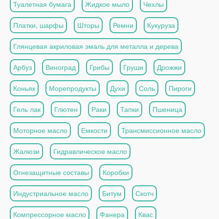
Туалетная бумага
Жидкое мыло
Чехлы
Платки, шарфы
Шторы
Ремни
Кукуруза
Глянцевая акриловая эмаль для металла и дерева
Арбуз
Виноград
Грибы
Груши
Дрожжи
Коньяк
Морепродукты
Духи
Соль
Пироги
Гель лак
Глютен
Раки
Тапки
Пшеница
Моторное масло
Емкости
Трансмиссионное масло
Жалюзи
Гидравлическое масло
Огнезащитные составы
Коробки
Индустриальное масло
Битум
Скотч
Компрессорное масло
Фанера
Квас