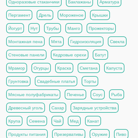
Одноразовые стаканчики
Баклажаны
Арматура
Пергамент
Дрель
Мороженое
Крышки
Йогурт
Нут
Трубы
Манго
Прожекторы
Монтажная пена
Мята
Гидроизоляция
Свекла
Стеновые панели
Кедровые орехи
Батут
Мрамор
Огурцы
Краска
Сметана
Капуста
Грунтовка
Свадебные платья
Торты
Мясные полуфабрикаты
Печенье
Соус
Рыба
Древесный уголь
Сахар
Зарядные устройства
Крупа
Семена
Чай
Мед
Канат
Продукты питания
Презервативы
Оружие
Пиво