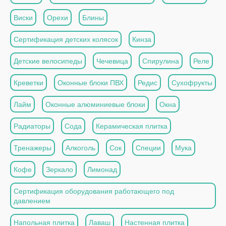
Виски
Орехи
Блины
Сертификация детских колясок
Кинза
Детские велосипеды
Чечевица
Спирулина
Реле
Креветки
Оконные блоки ПВХ
Редис
Сухофрукты
Лайм
Оконные алюминиевые блоки
Окна
Радиаторы
Сода
Керамическая плитка
Тренажеры
Алкоголь
Сок
Специи
Мука
Кофе
Зеркало
Лимонад
Сертификация оборудования работающего под
давлением
Напольная плитка
Лаваш
Настенная плитка