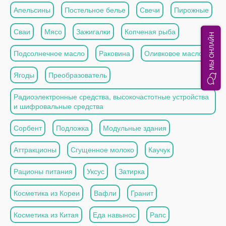
Апельсины
Постельное белье
Свечи
Пирожные
Сваи
Мясо
Зажигалки
Копченая рыба
МЫ ОНЛАЙН
Подсолнечное масло
Раковина
Оливковое масло
Ягоды
Преобразователь
Радиоэлектронные средства, высокочастотные устройства
и шифровальные средства
Сорбент
Подложка
Модульные здания
Аттракционы
Сгущенное молоко
Каучук
Рационы питания
Уксус
Затирка
Косметика из Кореи
Вафли
Гранит
Косметика из Китая
Еда навынос
Рапс