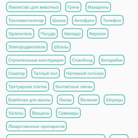
Лакомство для животных
Греча
Макароны
Тепловентилятор
Шапка
Антифриз
Телефон
Удлинитель
Посуда
Авокадо
Керосин
Электродвигатели
Шпалы
Строительные конструкции
Спанбонд
Батарейки
Секатор
Теплый пол
Натяжной потолок
Тротуарная плитка
Контактные линзы
Бомбочки для ванны
Линзы
Валенки
Шприцы
Халаты
Вакцины
Сувениры
Лекарственные препаратов