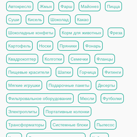
Автокресло
Жмых
Фарш
Майонез
Пицца
Суши
Кисель
Шоколад
Какао
Шоколадные конфеты
Корм для животных
Фреза
Картофель
Носки
Пряники
Фонарь
Квадрокоптер
Колготки
Семечки
Фланцы
Пищевые красители
Шапки
Горчица
Фитинги
Мягкие игрушки
Подарочные пакеты
Десерты
Фильтровальное оборудование
Мюсли
Футболки
Электроплиты
Портативные колонки
Трансформаторы
Системные блоки
Пылесос