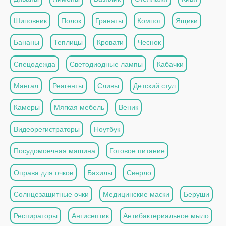
Шиповник
Полок
Гранаты
Компот
Ящики
Бананы
Теплицы
Кровати
Чеснок
Спецодежда
Светодиодные лампы
Кабачки
Мангал
Реагенты
Сливы
Детский стул
Камеры
Мягкая мебель
Веник
Видеорегистраторы
Ноутбук
Посудомоечная машина
Готовое питание
Оправа для очков
Бахилы
Сверло
Солнцезащитные очки
Медицинские маски
Беруши
Респираторы
Антисептик
Антибактериальное мыло