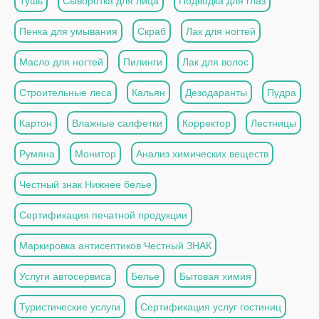
Тушь
Сыворотка для лица
Подводка для глаз
Пенка для умывания
Скраб
Лак для ногтей
Масло для ногтей
Пилинги
Лак для волос
Строительные леса
Кальян
Дезодаранты
Пудра
Картон
Влажные салфетки
Корректор
Лестницы
Румяна
Монитор
Анализ химических веществ
Честный знак Нижнее белье
Сертификация печатной продукции
Маркировка антисептиков Честный ЗНАК
Услуги автосервиса
Белье
Бытовая химия
Туристические услуги
Сертификация услуг гостиниц