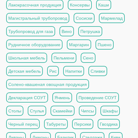
Лакокрасочная продукция
Консервы
Каши
Магистральный трубопровод
Сосиски
Мармелад
Трубопровод для газа
Вино
Петрушка
Рудничное оборудование
Маргарин
Пшено
Школьная мебель
Пельмени
Сено
Детская мебель
Рис
Напитки
Сливки
Солено-квашеная овощная продукция
Декларация СОУТ
Ячмень
Проведение СОУТ
Столы
Стулья
Скамейки
Чипсы
Шкафы
Черный перец
Табуреты
Персики
Гвоздика
Диваны
Лимоны
Базилик
Стеллажи
Киви