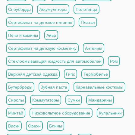
Сноуборды
Аккумуляторы
Полотенца
Сертификат на детское питание
Платья
Печи и камины
Айва
Сертификат на детскую косметику
Антенны
Стеклоомывающая жидкость для автомобилей
Ром
Верхняя детская одежда
Гипс
Термобелье
Бутерброды
Зубная паста
Карнавальные костюмы
Сиропы
Коммутаторы
Сумки
Мандарины
Минтай
Низковольтное оборудование
Купальники
Виски
Орехи
Блины