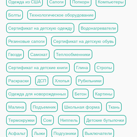
Одежда из США
Сапоги
Попкорн
Компьютеры
Болты
Технологическое оборудование
Сертификат на детскую одежду
Водонагреватели
Резиновые сапоги
Сертификат на детскую обувь
Гвозди
Самокат
Теплообменники
Сертификат на детские книги
Глина
Стропы
Раскраски
ДСП
Хлопья
Рубильники
Одежда для новорожденных
Бетон
Картины
Малина
Подъемник
Школьная форма
Ткань
Термокружки
Сом
Ниппель
Детские бутылочки
Асфальт
Лыжи
Подгузники
Выключатели