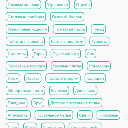
Газовые колонки
Украшения
Отруби
Столовые приборы
Газовый баллон
Ювелирные изделия
Томатная паста
Тунец
Табак для кальяна
Беговые дорожки
Тушенка
Сигареты
Горох
Сухое молоко
Соя
Тормозные колодки
Газовые плиты
Помидоры
Изюм
Паркет
Газовые горелки
Коллаген
Минеральная вата
Выпечка
Древесина
Говядина
Брус
Детское постельное белье
Апельсины
Постельное белье
Свечи
Пирожные
Сваи
Мясо
Зажигалки
Копченая рыба