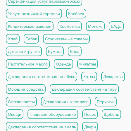
Сертификация услуг парикмахерских
Услуги розничной торговли
Колбаса
Кондитерские изделия
Косметика
Молоко
БАДы
Хлеб
Табак
Строительные товары
Детские игрушки
Бумага
Вода
Растительное масло
Одежда
Фильтры
Декларация соответствия на обувь
Котлы
Лекарства
Моющие средства
Декларация соответствия на тару
Стеклопакеты
Декларация на топливо
Перчатки
Овощи
Пищевое оборудование
Песок
Щебень
Декларация соответствия на эмаль
Двери