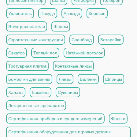
Тепловентилятор
Шапка
Антифриз
Телефон
Удлинитель
Посуда
Авокадо
Керосин
Электродвигатели
Шпалы
Строительные конструкции
Спанбонд
Батарейки
Секатор
Теплый пол
Натяжной потолок
Тротуарная плитка
Контактные линзы
Бомбочки для ванны
Линзы
Валенки
Шприцы
Халаты
Вакцины
Сувениры
Лекарственные препаратов
Сертификация приборов и средств измерений
Фольга
Сертификация оборудования для игровых детских