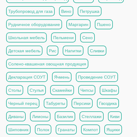
Трубопровод для газа
Вино
Петрушка
Рудничное оборудование
Маргарин
Пшено
Школьная мебель
Пельмени
Сено
Детская мебель
Рис
Напитки
Сливки
Солено-квашеная овощная продукция
Декларация СОУТ
Ячмень
Проведение СОУТ
Столы
Стулья
Скамейки
Чипсы
Шкафы
Черный перец
Табуреты
Персики
Гвоздика
Диваны
Лимоны
Базилик
Стеллажи
Киви
Шиповник
Полок
Гранаты
Компот
Ящики