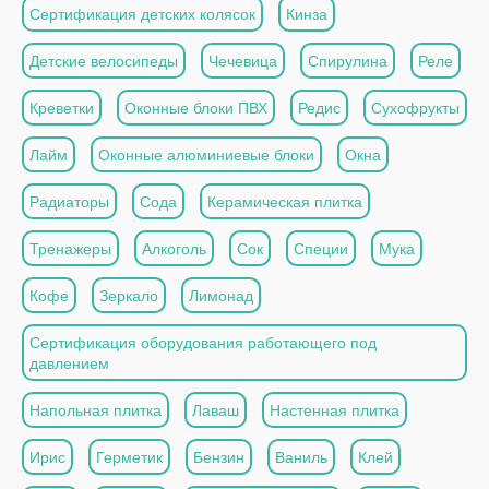
Сертификация детских колясок
Кинза
Детские велосипеды
Чечевица
Спирулина
Реле
Креветки
Оконные блоки ПВХ
Редис
Сухофрукты
Лайм
Оконные алюминиевые блоки
Окна
Радиаторы
Сода
Керамическая плитка
Тренажеры
Алкоголь
Сок
Специи
Мука
Кофе
Зеркало
Лимонад
Сертификация оборудования работающего под
давлением
Напольная плитка
Лаваш
Настенная плитка
Ирис
Герметик
Бензин
Ваниль
Клей