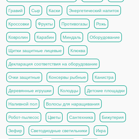
Гравий
Сыр
Каски
Энергетический напиток
Кроссовки
Фрукты
Противогазы
Рожь
Ковролин
Карабин
Миндаль
Оборудование
Щитки защитные лицевые
Клюква
Декларация соответствия на оборудование
Очки защитные
Консервы рыбные
Канистра
Деревянные игрушки
Колодцы
Детские площадки
Наливной пол
Волосы для наращивания
Робот-пылесос
Цветы
Сантехника
Бижутерия
Зефир
Светодиодные светильники
Икра