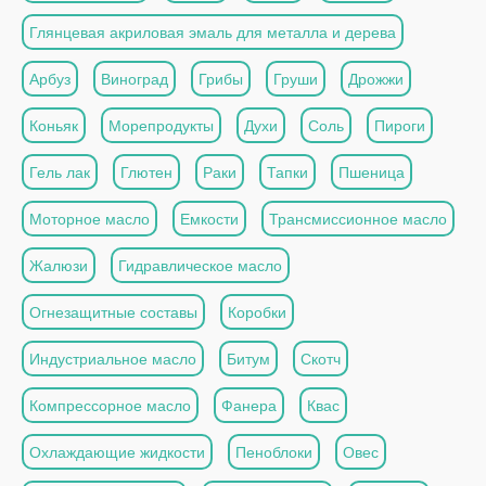
Глянцевая акриловая эмаль для металла и дерева
Арбуз
Виноград
Грибы
Груши
Дрожжи
Коньяк
Морепродукты
Духи
Соль
Пироги
Гель лак
Глютен
Раки
Тапки
Пшеница
Моторное масло
Емкости
Трансмиссионное масло
Жалюзи
Гидравлическое масло
Огнезащитные составы
Коробки
Индустриальное масло
Битум
Скотч
Компрессорное масло
Фанера
Квас
Охлаждающие жидкости
Пеноблоки
Овес