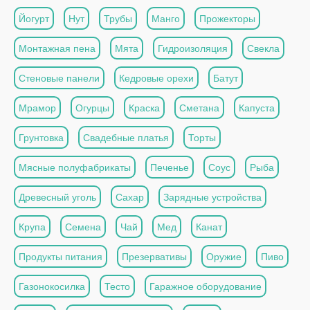
Йогурт
Нут
Трубы
Манго
Прожекторы
Монтажная пена
Мята
Гидроизоляция
Свекла
Стеновые панели
Кедровые орехи
Батут
Мрамор
Огурцы
Краска
Сметана
Капуста
Грунтовка
Свадебные платья
Торты
Мясные полуфабрикаты
Печенье
Соус
Рыба
Древесный уголь
Сахар
Зарядные устройства
Крупа
Семена
Чай
Мед
Канат
Продукты питания
Презервативы
Оружие
Пиво
Газонокосилка
Тесто
Гаражное оборудование