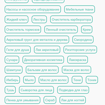
Насосы и насосное оборудование
Мебельные ткани
Жидкий ключ
Люстры
Очиститель карбюратора
Очиститель тормозов
Пенный очиститель
Крем
Акриловый грунт для металла и дерева
Смородина
Гели для душа
Лак акриловый
Риэлторские услуги
Сухари
Декоративная косметика
Лакокраска
Шампуни
Бальзам для волос
Маска для волос
Имбирь
Мыло
Масло для волос
Тени
Тоник
Тушь
Сыворотка для лица
Подводка для глаз
Пенка для умывания
Скраб
Лак для ногтей