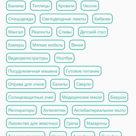
Бананы
Теплицы
Кровати
Чеснок
Спецодежда
Светодиодные лампы
Кабачки
Мангал
Реагенты
Сливы
Детский стул
Камеры
Мягкая мебель
Веник
Видеорегистраторы
Ноутбук
Посудомоечная машина
Готовое питание
Оправа для очков
Бахилы
Сверло
Солнцезащитные очки
Медицинские маски
Беруши
Респираторы
Антисептик
Антибактериальное мыло
Лакомство для животных
Греча
Макароны