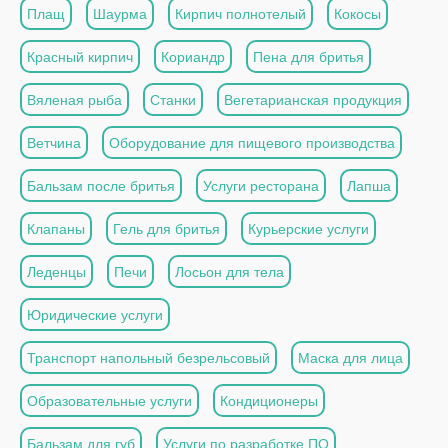
Плащ
Шаурма
Кирпич полнотелый
Кокосы
Красный кирпич
Кориандр
Пена для бритья
Вяленая рыба
Станки
Вегетарианская продукция
Ветчина
Оборудование для пищевого производства
Бальзам после бритья
Услуги ресторана
Лапша
Клапаны
Гель для бритья
Курьерские услуги
Леденцы
Печи
Лосьон для тела
Юридические услуги
Транспорт напольный безрельсовый
Маска для лица
Образовательные услуги
Кондиционеры
Бальзам для губ
Услуги по разработке ПО