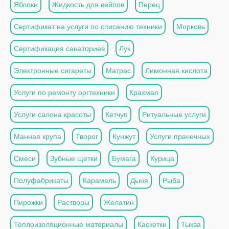
Яблоки
Жидкость для вейпов
Перец
Сертификат на услуги по списанию техники
Морковь
Сертификация санаториев
Лук
Электронные сигареты
Матрас
Лимонная кислота
Услуги по ремонту оргтехники
Крахмал
Услуги салона красоты
Кетчуп
Ритуальные услуги
Манная крупа
Творог
Кунжут
Услуги прачечных
Смеси
Зубные щетки
Бумага
Курица
Полуфабрикаты
Карамель
Дыня
Рыба
Пирожки
Растворы
Желатин
Теплоизоляционные материалы
Каскетки
Тыква