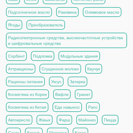
Подсолнечное масло
Раковина
Оливковое масло
Ягоды
Преобразователь
Радиоэлектронные средства, высокочастотные устройства
и шифровальные средства
Сорбент
Подложка
Модульные здания
Аттракционы
Сгущенное молоко
Каучук
Рационы питания
Уксус
Затирка
Косметика из Кореи
Вафли
Гранит
Косметика из Китая
Еда навынос
Рапс
Автокресло
Жмых
Фарш
Майонез
Пицца
Суши
Кисель
Шоколад
Какао