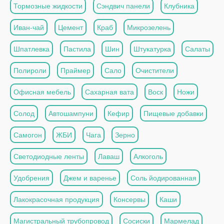
Тормозные жидкости
Сэндвич панели
Клубника
Иван-чай
Цемент
Краб
Микрозелень
Шпатлевка
Пастила
Шин
Штукатурка
Салаты
Полироли
Праймер
Сало
Очистители
Офисная мебель
Сахарная вата
Воск
Ножи
Солод
Автошампуни
Кефир
Пищевые добавки
Самогон
ЖБИ
Чага
Зерно
Светодиодные ленты
Лаваш
Алкоголь
Удобрения
Джем и варенье
Соль йодированная
Лакокрасочная продукция
Консервы
Каши
Магистральный трубопровод
Сосиски
Мармелад