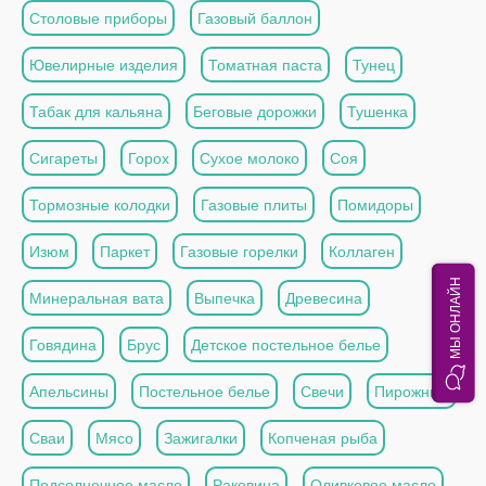
Столовые приборы
Газовый баллон
Ювелирные изделия
Томатная паста
Тунец
Табак для кальяна
Беговые дорожки
Тушенка
Сигареты
Горох
Сухое молоко
Соя
Тормозные колодки
Газовые плиты
Помидоры
Изюм
Паркет
Газовые горелки
Коллаген
МЫ ОНЛАЙН
Минеральная вата
Выпечка
Древесина
Говядина
Брус
Детское постельное белье
Апельсины
Постельное белье
Свечи
Пирожные
Сваи
Мясо
Зажигалки
Копченая рыба
Подсолнечное масло
Раковина
Оливковое масло