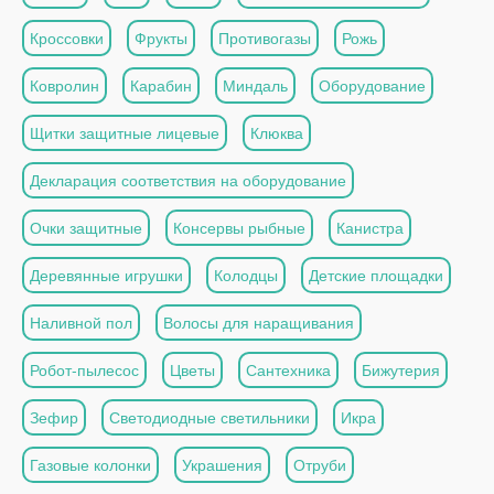
Кроссовки
Фрукты
Противогазы
Рожь
Ковролин
Карабин
Миндаль
Оборудование
Щитки защитные лицевые
Клюква
Декларация соответствия на оборудование
Очки защитные
Консервы рыбные
Канистра
Деревянные игрушки
Колодцы
Детские площадки
Наливной пол
Волосы для наращивания
Робот-пылесос
Цветы
Сантехника
Бижутерия
Зефир
Светодиодные светильники
Икра
Газовые колонки
Украшения
Отруби