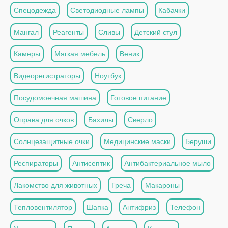
Спецодежда
Светодиодные лампы
Кабачки
Мангал
Реагенты
Сливы
Детский стул
Камеры
Мягкая мебель
Веник
Видеорегистраторы
Ноутбук
Посудомоечная машина
Готовое питание
Оправа для очков
Бахилы
Сверло
Солнцезащитные очки
Медицинские маски
Беруши
Респираторы
Антисептик
Антибактериальное мыло
Лакомство для животных
Греча
Макароны
Тепловентилятор
Шапка
Антифриз
Телефон