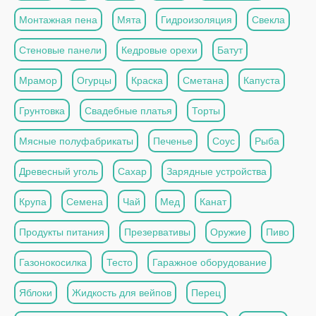
Монтажная пена
Мята
Гидроизоляция
Свекла
Стеновые панели
Кедровые орехи
Батут
Мрамор
Огурцы
Краска
Сметана
Капуста
Грунтовка
Свадебные платья
Торты
Мясные полуфабрикаты
Печенье
Соус
Рыба
Древесный уголь
Сахар
Зарядные устройства
Крупа
Семена
Чай
Мед
Канат
Продукты питания
Презервативы
Оружие
Пиво
Газонокосилка
Тесто
Гаражное оборудование
Яблоки
Жидкость для вейпов
Перец