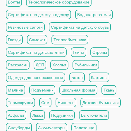
Болты
Технологическое оборудование
Сертификат на детскую одежду
Водонагреватели
Резиновые сапоги
Сертификат на детскую обувь
Гвозди
Самокат
Теплообменники
Сертификат на детские книги
Глина
Стропы
Раскраски
ДСП
Хлопья
Рубильники
Одежда для новорожденных
Бетон
Картины
Малина
Подъемник
Школьная форма
Ткань
Термокружки
Сом
Ниппель
Детские бутылочки
Асфальт
Лыжи
Подгузники
Выключатели
Сноуборды
Аккумуляторы
Полотенца