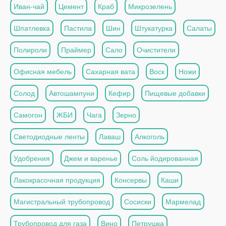
Иван-чай
Цемент
Краб
Микрозелень
Шпатлевка
Пастила
Шин
Штукатурка
Салаты
Полироли
Праймер
Сало
Очистители
Офисная мебель
Сахарная вата
Воск
Ножи
Солод
Автошампуни
Кефир
Пищевые добавки
Самогон
ЖБИ
Чага
Зерно
Светодиодные ленты
Лаваш
Алкоголь
Удобрения
Джем и варенье
Соль йодированная
Лакокрасочная продукция
Консервы
Каши
Магистральный трубопровод
Сосиски
Мармелад
Трубопровод для газа
Вино
Петрушка