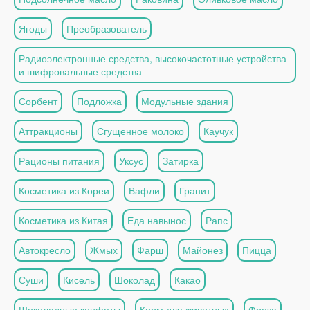
Ягоды
Преобразователь
Радиоэлектронные средства, высокочастотные устройства
и шифровальные средства
Сорбент
Подложка
Модульные здания
Аттракционы
Сгущенное молоко
Каучук
Рационы питания
Уксус
Затирка
Косметика из Кореи
Вафли
Гранит
Косметика из Китая
Еда навынос
Рапс
Автокресло
Жмых
Фарш
Майонез
Пицца
Суши
Кисель
Шоколад
Какао
Шоколадные конфеты
Корм для животных
Фреза