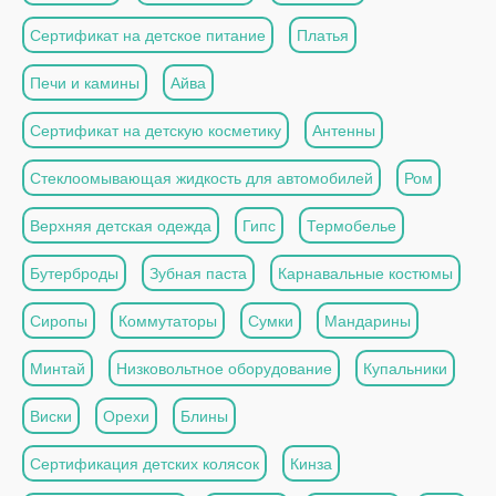
Сертификат на детское питание
Платья
Печи и камины
Айва
Сертификат на детскую косметику
Антенны
Стеклоомывающая жидкость для автомобилей
Ром
Верхняя детская одежда
Гипс
Термобелье
Бутерброды
Зубная паста
Карнавальные костюмы
Сиропы
Коммутаторы
Сумки
Мандарины
Минтай
Низковольтное оборудование
Купальники
Виски
Орехи
Блины
Сертификация детских колясок
Кинза