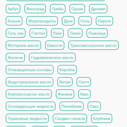
Арбуз
Виноград
Грибы
Груши
Дрожжи
Коньяк
Морепродукты
Духи
Соль
Пироги
Гель лак
Глютен
Раки
Тапки
Пшеница
Моторное масло
Емкости
Трансмиссионное масло
Жалюзи
Гидравлическое масло
Огнезащитные составы
Коробки
Индустриальное масло
Битум
Скотч
Компрессорное масло
Фанера
Квас
Охлаждающие жидкости
Пеноблоки
Овес
Тормозные жидкости
Сэндвич панели
Клубника