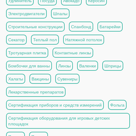
Удлинитель
Посуда
Авокадо
Керосин
Электродвигатели
Шпалы
Строительные конструкции
Спанбонд
Батарейки
Секатор
Теплый пол
Натяжной потолок
Тротуарная плитка
Контактные линзы
Бомбочки для ванны
Линзы
Валенки
Шприцы
Халаты
Вакцины
Сувениры
Лекарственные препаратов
Сертификация приборов и средств измерений
Фольга
Сертификация оборудования для игровых детских
площадок