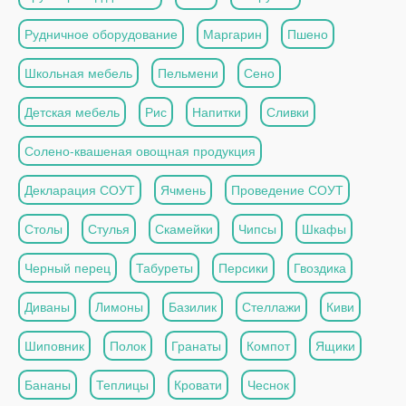
Рудничное оборудование
Маргарин
Пшено
Школьная мебель
Пельмени
Сено
Детская мебель
Рис
Напитки
Сливки
Солено-квашеная овощная продукция
Декларация СОУТ
Ячмень
Проведение СОУТ
Столы
Стулья
Скамейки
Чипсы
Шкафы
Черный перец
Табуреты
Персики
Гвоздика
Диваны
Лимоны
Базилик
Стеллажи
Киви
Шиповник
Полок
Гранаты
Компот
Ящики
Бананы
Теплицы
Кровати
Чеснок