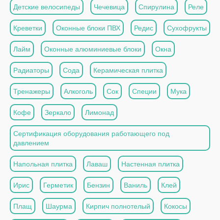
Детские велосипеды
Чечевица
Спирулина
Реле
Креветки
Оконные блоки ПВХ
Редис
Сухофрукты
Лайм
Оконные алюминиевые блоки
Окна
Радиаторы
Сода
Керамическая плитка
Тренажеры
Алкоголь
Сок
Специи
Мука
Кофе
Зеркало
Лимонад
Сертификация оборудования работающего под
давлением
Напольная плитка
Лаваш
Настенная плитка
Ирис
Герметик
Бензин
Ваниль
Клей
Плащ
Шаурма
Кирпич полнотелый
Кокосы