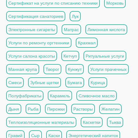
Сертификат на услуги по списанию техники
Морковь
Сертификация санаториев
Лук
Электронные сигареты
Матрас
Лимонная кислота
Услуги по ремонту оргтехники
Крахмал
Услуги салона красоты
Кетчуп
Ритуальные услуги
Манная крупа
Творог
Кунжут
Услуги прачечных
Смеси
Зубные щетки
Бумага
Курица
Полуфабрикаты
Карамель
Сливочное масло
Дыня
Рыба
Пирожки
Растворы
Желатин
Теплоизоляционные материалы
Каскетки
Тыква
Гравий
Сыр
Каски
Энергетический напиток