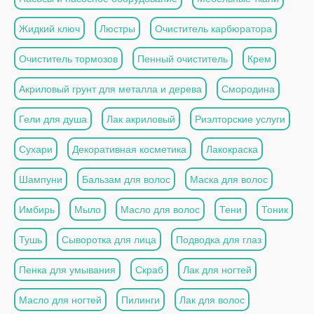
Жидкий ключ
Люстры
Очиститель карбюратора
Очиститель тормозов
Пенный очиститель
Крем
Акриловый грунт для металла и дерева
Смородина
Гели для душа
Лак акриловый
Риэлторские услуги
Сухари
Декоративная косметика
Лакокраска
Шампуни
Бальзам для волос
Маска для волос
Имбирь
Мыло
Масло для волос
Тени
Тоник
Тушь
Сыворотка для лица
Подводка для глаз
Пенка для умывания
Скраб
Лак для ногтей
Масло для ногтей
Пилинги
Лак для волос