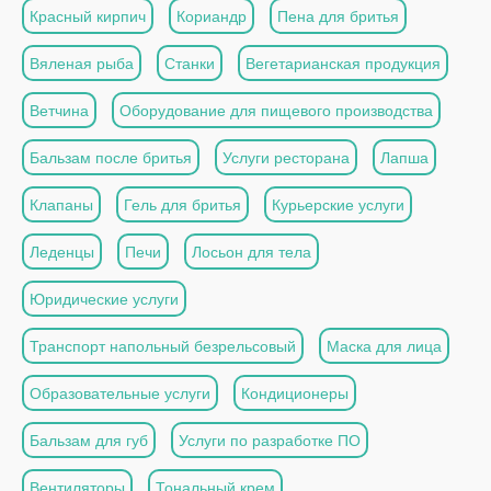
Красный кирпич
Кориандр
Пена для бритья
Вяленая рыба
Станки
Вегетарианская продукция
Ветчина
Оборудование для пищевого производства
Бальзам после бритья
Услуги ресторана
Лапша
Клапаны
Гель для бритья
Курьерские услуги
Леденцы
Печи
Лосьон для тела
Юридические услуги
Транспорт напольный безрельсовый
Маска для лица
Образовательные услуги
Кондиционеры
Бальзам для губ
Услуги по разработке ПО
Вентиляторы
Тональный крем